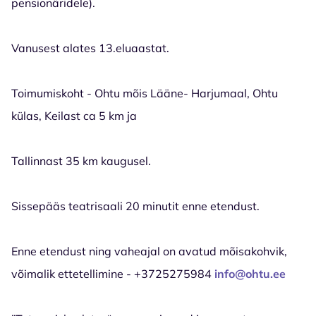
pensionäridele).
Vanusest alates 13.eluaastat.
Toimumiskoht - Ohtu mõis Lääne- Harjumaal, Ohtu
külas, Keilast ca 5 km ja
Tallinnast 35 km kaugusel.
Sissepääs teatrisaali 20 minutit enne etendust.
Enne etendust ning vaheajal on avatud mõisakohvik,
võimalik ettetellimine - +3725275984
info@ohtu.ee