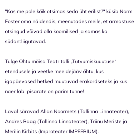
"Kas me pole kõik otsimas seda üht erilist?" küsib Norm
Foster oma näidendis, meenutades meile, et armastuse
otsingud võivad olla koomilised ja samas ka
südantliigutavad.
Tulge Ohtu mõisa Teatritalli „Tutvumiskuuutuse“
etendusele ja veetke meeldejääv õhtu, kus
igapäevased hetked muutuvad erakordseteks ja kus
naer läbi pisarate on parim tunne!
Laval säravad Allan Noormets (Tallinna Linnateater),
Andres Raag (Tallinna Linnateater), Triinu Meriste ja
Merilin Kirbits (Improteater IMPEERIUM).