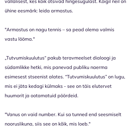
vallalisest, kes kõik otsivad hingesugulast. Kõigil neil on
ühine eesmärk: leida armastus.
"Armastus on nagu tennis – sa pead olema valmis
vastu lööma."
„Tutvumiskuulutus“ pakub teravmeelset dialoogi ja
südamlikke hetki, mis panevad publiku naerma
esimesest stseenist alates. “Tutvumiskuulutus” on lugu,
mis ei jäta kedagi külmaks - see on täis elutervet
huumorit ja ootamatuid pöördeid.
"Vanus on vaid number. Kui sa tunned end seesmiselt
nooruslikuna, siis see on kõik, mis loeb."