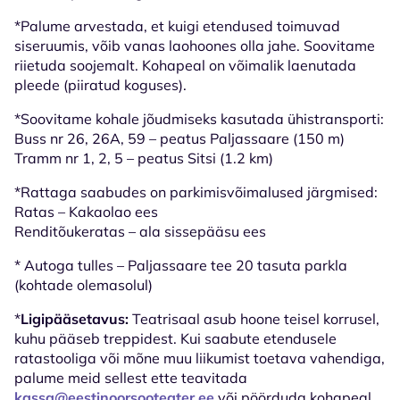
*Palume arvestada, et kuigi etendused toimuvad
siseruumis, võib vanas laohoones olla jahe. Soovitame
riietuda soojemalt. Kohapeal on võimalik laenutada
pleede (piiratud koguses).
*Soovitame kohale jõudmiseks kasutada ühistransporti:
Buss nr 26, 26A, 59 – peatus Paljassaare (150 m)
Tramm nr 1, 2, 5 – peatus Sitsi (1.2 km)
*Rattaga saabudes on parkimisvõimalused järgmised:
Ratas – Kakaolao ees
Renditõukeratas – ala sissepääsu ees
* Autoga tulles – Paljassaare tee 20 tasuta parkla
(kohtade olemasolul)
*
Ligipääsetavus:
Teatrisaal asub hoone teisel korrusel,
kuhu pääseb treppidest. Kui saabute etendusele
ratastooliga või mõne muu liikumist toetava vahendiga,
palume meid sellest ette teavitada
kassa@eestinoorsooteater.ee
või pöörduda kohapeal