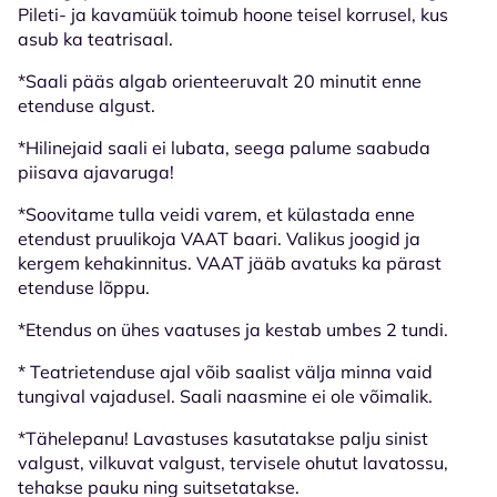
Pileti- ja kavamüük toimub hoone teisel korrusel, kus
asub ka teatrisaal.
*Saali pääs algab orienteeruvalt 20 minutit enne
etenduse algust.
*Hilinejaid saali ei lubata, seega palume saabuda
piisava ajavaruga!
*Soovitame tulla veidi varem, et külastada enne
etendust pruulikoja VAAT baari. Valikus joogid ja
kergem kehakinnitus. VAAT jääb avatuks ka pärast
etenduse lõppu.
*Etendus on ühes vaatuses ja kestab umbes 2 tundi.
* Teatrietenduse ajal võib saalist välja minna vaid
tungival vajadusel. Saali naasmine ei ole võimalik.
*Tähelepanu! Lavastuses kasutatakse palju sinist
valgust, vilkuvat valgust, tervisele ohutut lavatossu,
tehakse pauku ning suitsetatakse.