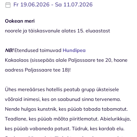
Fr 19.06.2026 - Sa 11.07.2026
Ookean meri
noorele ja täiskasvanule alates 15. eluaastast
NB!
Etendused toimuvad
Hundipea
Kakaolaos (sissepääs alale Paljassaare tee 20, hoone
aadress Paljassaare tee 18)!
Ühes mereäärses hotellis peatub grupp üksteisele
võõraid inimesi, kes on saabunud sinna tervenema.
Nende hulgas kunstnik, kes püüab tabada tabamatut.
Teadlane, kes püüab mõõta piiritlematut. Abielurikkuja,
kes püüab vabaneda patust. Tüdruk, kes kardab elu.