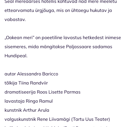
Seal mereäärses hotellis kohtuvad nad mere meeletu
ettearvamatu ürgjõuga, mis on ühtaegu hukutav ja
vabastav.
„Ookean meri” on poeetiline lavastus hetkedest inimese
sisemeres, mida mängitakse Paljassaare sadamas
Hundipeal.
autor Alessandro Baricco
tõlkija Tiina Randviir
dramatiseerija Roos Lisette Parmas
lavastaja Ringo Ramul
kunstnik Arthur Arula
valguskunstnik Rene Liivamägi (Tartu Uus Teater)