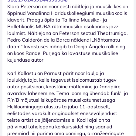
Klara Peterson on noor eesti näitleja ja muusik, kes on
õppinud Vanalinna Hariduskolleegiumi muusikakoolis
klaverit. Praegu õpib ta Tallinna Muusika- ja
Balletikoolis MUBA rütmimuusika osakonnas jazz-
laulmist. Näitlejana on Peterson seotud Theatrumiga.
Pedro Calderón de la Barca näidendi „Nähtamatu
daam“ lavastuses mängib ta Donja Ángela rolli ning
on koos Randel Purjega ka lavastuse muusikalise
kujunduse autor.
Karl Kallastu on Pärnust pärit noor laulja ja
laulukirjutaja, kelle tegevust iseloomustab tugev
autoripositsioon, koostöine mõtlemine ja žanripiire
avardav lähenemine. Tema looming ühendab funk’i ja
R’n’B mõjutusi isikupärase muusikatunnetusega.
Heliloominguga alustas ta juba 11-aastaselt,
eelistades varakult originaalset eneseväljendust
teiste artistide jäljendamisele. Kooli ajal on ta
pälvinud tähelepanu konkurssidel ning saanud
preemiad nii parima omaloomingu, arranžeeringute