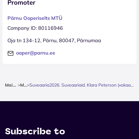
Promoter
Pärnu Ooperiselts MTÜ
Company ID: 80116946
Oja tn 134-12, Pärnu, 80047, Pärnumaa
ooper@parnu.ee
Mainpage
>
Music
>
Suveaaria2026. Suveaariaid. Klara Peterson (vokaal), Karl Kallastu (vokaal, klaver)
Subscribe to