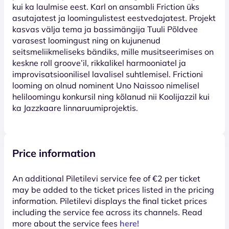
kui ka laulmise eest. Karl on ansambli Friction üks
asutajatest ja loomingulistest eestvedajatest. Projekt
kasvas välja tema ja bassimängija Tuuli Põldvee
varasest loomingust ning on kujunenud
seitsmeliikmeliseks bändiks, mille musitseerimises on
keskne roll groove’il, rikkalikel harmooniatel ja
improvisatsioonilisel lavalisel suhtlemisel. Frictioni
looming on olnud nominent Uno Naissoo nimelisel
heliloomingu konkursil ning kõlanud nii Koolijazzil kui
ka Jazzkaare linnaruumiprojektis.
Price information
An additional Piletilevi service fee of €2 per ticket
may be added to the ticket prices listed in the pricing
information. Piletilevi displays the final ticket prices
including the service fee across its channels. Read
more about the service fees
here!