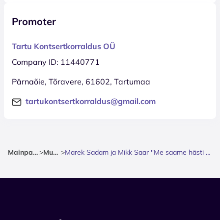
Promoter
Tartu Kontsertkorraldus OÜ
Company ID: 11440771
Pärnaõie, Tõravere, 61602, Tartumaa
tartukontsertkorraldus@gmail.com
Mainpage
>
Music
>
Marek Sadam ja Mikk Saar ''Me saame hästi läbi''