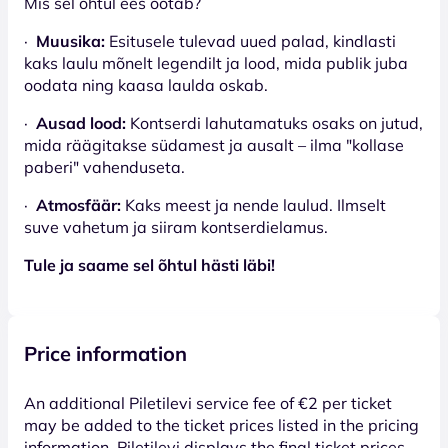
Mis sel õhtul ees ootab?
·
Muusika:
Esitusele tulevad uued palad, kindlasti
kaks laulu mõnelt legendilt ja lood, mida publik juba
oodata ning kaasa laulda oskab.
·
Ausad lood:
Kontserdi lahutamatuks osaks on jutud,
mida räägitakse südamest ja ausalt – ilma "kollase
paberi" vahenduseta.
·
Atmosfäär:
Kaks meest ja nende laulud. Ilmselt
suve vahetum ja siiram kontserdielamus.
Tule ja saame sel õhtul hästi läbi!
Price information
An additional Piletilevi service fee of €2 per ticket
may be added to the ticket prices listed in the pricing
information. Piletilevi displays the final ticket prices