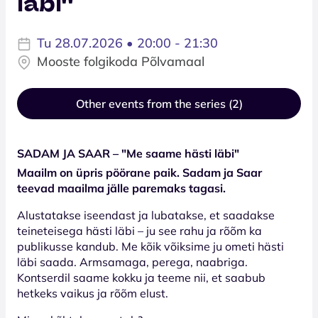
läbi''
Tu 28.07.2026 • 20:00 - 21:30
Mooste folgikoda Põlvamaal
Other events from the series (2)
SADAM JA SAAR – "Me saame hästi läbi"
Maailm on üpris pöörane paik. Sadam ja Saar
teevad maailma jälle paremaks tagasi.
Alustatakse iseendast ja lubatakse, et saadakse
teineteisega hästi läbi – ju see rahu ja rõõm ka
publikusse kandub. Me kõik võiksime ju ometi hästi
läbi saada. Armsamaga, perega, naabriga.
Kontserdil saame kokku ja teeme nii, et saabub
hetkeks vaikus ja rõõm elust.