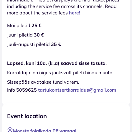
including the service fee across its channels. Read
more about the service fees
here!
Mai piletid
25 €
Juuni piletid
30 €
Juuli-augusti piletid
35 €
Lapsed, kuni 10a. (k..a) saavad sisse tasuta.
Korraldajal on õigus jooksvalt pileti hindu muuta.
Sissepääs avatakse tund varem.
Info 5059625
tartukontsertkorraldus@gmail.com
Event location
Mooste folgikoda Põlvamaal