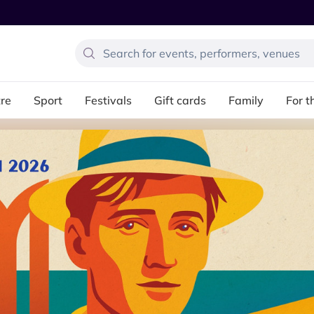
re
Sport
Festivals
Gift cards
Family
For t