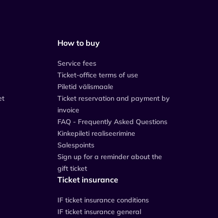
How to buy
Service fees
Ticket-office terms of use
Piletid välismaale
et
Ticket reservation and payment by
invoice
FAQ - Frequently Asked Questions
Kinkepileti realiseerimine
Salespoints
Sign up for a reminder about the
gift ticket
Ticket insurance
IF ticket insurance conditions
IF ticket insurance general