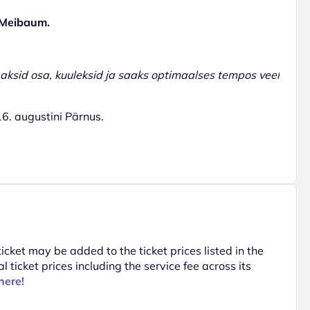
a Meibaum.
aaksid osa, kuuleksid ja saaks optimaalses tempos veel
 16. augustini Pärnus.
 ticket may be added to the ticket prices listed in the
al ticket prices including the service fee across its
here!