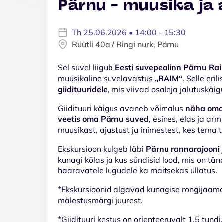
Pärnu - muusika ja
Th 25.06.2026 • 14:00 - 15:30
Rüütli 40a / Ringi nurk, Pärnu
Sel suvel liigub
Eesti suvepealinn Pärnu Ra
muusikaline suvelavastus
„RAIM“
. Selle er
giidituuridele
, mis viivad osaleja jalutuskäi
Giidituuri käigus avaneb võimalus
näha oma 
veetis oma Pärnu suved
, esines, elas ja a
muusikast, ajastust ja inimestest, kes tema 
Ekskursioon kulgeb läbi
Pärnu rannarajooni 
kunagi kõlas ja kus sündisid lood, mis on tän
haaravatele lugudele ka maitsekas üllatus.
*Ekskursioonid algavad kunagise rongijaama
mälestusmärgi juurest.
*Giidituuri kestus on orienteeruvalt 1,5 tundi