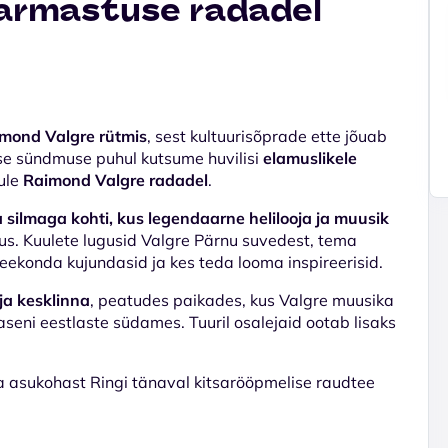
 armastuse radadel
imond Valgre rütmis
, sest kultuurisõprade ette jõuab
ilise sündmuse puhul kutsume huvilisi
elamuslikele
gule
Raimond Valgre radadel
.
silmaga kohti, kus legendaarne helilooja ja muusik
rmus. Kuulete lugusid Valgre Pärnu suvedest, tema
teekonda kujundasid ja kes teda looma inspireerisid.
ja kesklinna
, peatudes paikades, kus Valgre muusika
aseni eestlaste südames. Tuuril osalejaid ootab lisaks
 asukohast Ringi tänaval kitsarööpmelise raudtee
.