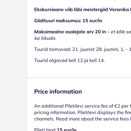
Ekskursioone viib läbi meistergiid Veronik
Giidituuri maksumus: 15 eur/in
Maksimaalne osalejate arv 20 in -
et kõik s
ka liikuda.
Tuurid toimuvad: 21. juunist 28. juunini, 1. -
Tuurid algavad kell 12 ja kell 14.
Price information
An additional Piletilevi service fee of €2 per
pricing information. Piletilevi displays the fin
channels. Read more about the service fees
Pileti hind
15 eur/in