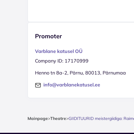
Promoter
Varblane katusel OÜ
Company ID: 17170999
Henno tn 8a-2, Pärnu, 80013, Pärnumaa
info@varblanekatusel.ee
Mainpage
>
Theatre
>
GIIDITUURID meistergiidiga: Raim