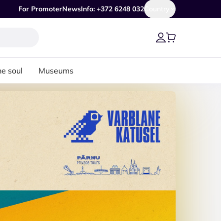
For Promoter
News
Info: +372 6248 032
Country
he soul
Museums