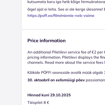
kutsumata karu iga hetk kõige hirmuäratavamal
õigel ajal ei leita. See ei ole kerge ülesanne
https://poff.ee/film/miemie-neb-vaime
Price information
An additional Piletilevi service fee of €2 per
pricing information. Piletilevi displays the fin
channels. Read more about the service fees
Kõikide PÖFFi seansside avalik müük algab 31
30. oktoobril on eelismüügi päev
passiomanik
Hinnad kuni 29.10.2025
Täispilet 8 €