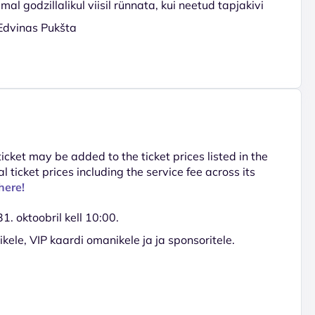
 godzillalikul viisil rünnata, kui neetud tapjakivi
! Edvinas Pukšta
 ticket may be added to the ticket prices listed in the
al ticket prices including the service fee across its
here!
. oktoobril kell 10:00.
ele, VIP kaardi omanikele ja ja sponsoritele.