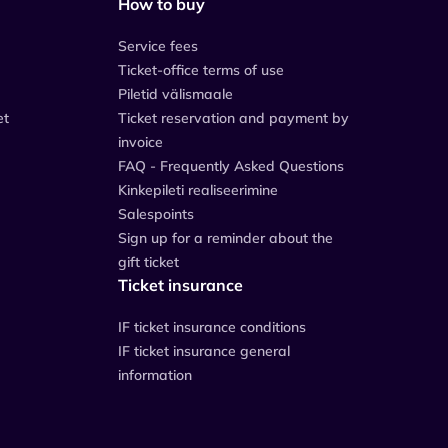
How to buy
Service fees
Ticket-office terms of use
Piletid välismaale
et
Ticket reservation and payment by
invoice
FAQ - Frequently Asked Questions
Kinkepileti realiseerimine
Salespoints
Sign up for a reminder about the
gift ticket
Ticket insurance
IF ticket insurance conditions
IF ticket insurance general
information