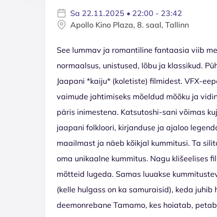
Sa 22.11.2025 • 22:00 - 23:42
Apollo Kino Plaza, 8. saal, Tallinn
See lummav ja romantiline fantaasia viib m
normaalsus, unistused, lõbu ja klassikud. P
Jaapani *kaiju* (koletiste) filmidest. VFX-e
vaimude jahtimiseks mõeldud mõõku ja vidi
päris inimestena. Katsutoshi-sani võimas k
jaapani folkloori, kirjanduse ja ajaloo legen
maailmast ja näeb kõikjal kummitusi. Ta sili
oma unikaalne kummitus. Nagu klišeelises fi
mõtteid lugeda. Samas luuakse kummitusteva
(kelle hulgass on ka samuraisid), keda juhi
deemonrebane Tamamo, kes hoiatab, petab, 