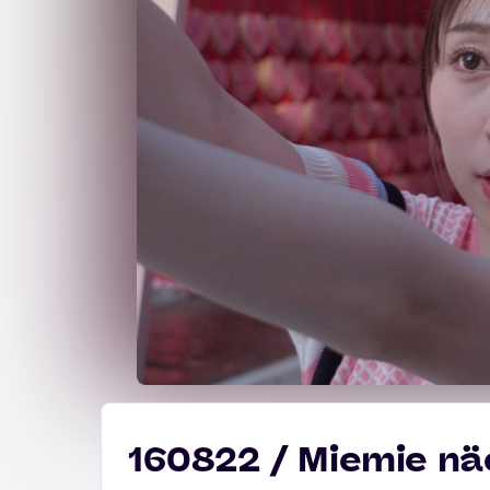
160822 / Miemie n