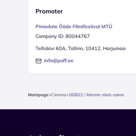
Promoter
Pimedate Ööde Filmifestival MTÜ
Company ID: 80044767
Telliskivi 60A, Tallinn, 10412, Harjumaa
info@poff.ee
Mainpage
>
Cinema
>
160822 / Miemie näeb vaime