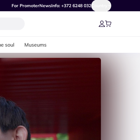
For Promoter
News
Info: +372 6248 032
Country
he soul
Museums