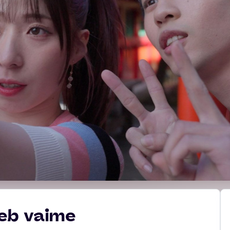
äeb vaime