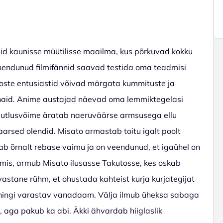
eid kaunisse müütilisse maailma, kus põrkuvad kokku
ühendunud filmifännid saavad testida oma teadmisi
eposte entusiastid võivad märgata kummituste ja
naid. Anime austajad näevad oma lemmiktegelasi
ujutlusvõime äratab naeruväärse armsusega ellu
daarsed olendid. Misato armastab toitu igalt poolt
tab õrnalt rebase vaimu ja on veendunud, et igaühel on
lmis, armub Misato ilusasse Takutosse, kes oskab
stane rühm, et ohustada kahteist kurja kurjategijat
b hingi varastav vanadaam. Välja ilmub üheksa sabaga
aga pakub ka abi. Äkki ähvardab hiiglaslik