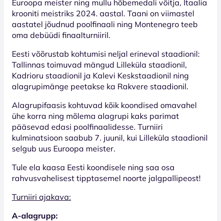
Euroopa meister ning mullu hõbemedali võitja, Itaalia
krooniti meistriks 2024. aastal. Taani on viimastel
aastatel jõudnud poolfinaali ning Montenegro teeb
oma debüüdi finaalturniiril.
Eesti võõrustab kohtumisi neljal erineval staadionil:
Tallinnas toimuvad mängud Lilleküla staadionil,
Kadrioru staadionil ja Kalevi Keskstaadionil ning
alagrupimänge peetakse ka Rakvere staadionil.
Alagrupifaasis kohtuvad kõik koondised omavahel
ühe korra ning mõlema alagrupi kaks parimat
pääsevad edasi poolfinaalidesse. Turniiri
kulminatsioon saabub 7. juunil, kui Lilleküla staadionil
selgub uus Euroopa meister.
Tule ela kaasa Eesti koondisele ning saa osa
rahvusvahelisest tipptasemel noorte jalgpallipeost!
Turniiri ajakava:
A-alagrupp: