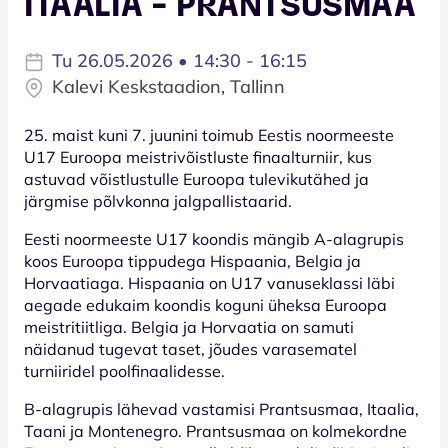
ITAALIA - PRANTSUSMAA
Tu 26.05.2026 • 14:30 - 16:15
Kalevi Keskstaadion, Tallinn
25. maist kuni 7. juunini toimub Eestis noormeeste
U17 Euroopa meistrivõistluste finaalturniir, kus
astuvad võistlustulle Euroopa tulevikutähed ja
järgmise põlvkonna jalgpallistaarid.
Eesti noormeeste U17 koondis mängib A-alagrupis
koos Euroopa tippudega Hispaania, Belgia ja
Horvaatiaga. Hispaania on U17 vanuseklassi läbi
aegade edukaim koondis koguni üheksa Euroopa
meistritiitliga. Belgia ja Horvaatia on samuti
näidanud tugevat taset, jõudes varasematel
turniiridel poolfinaalidesse.
B-alagrupis lähevad vastamisi Prantsusmaa, Itaalia,
Taani ja Montenegro. Prantsusmaa on kolmekordne