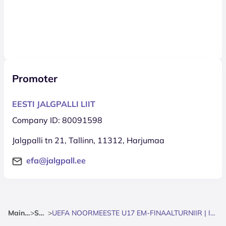
Promoter
EESTI JALGPALLI LIIT
Company ID: 80091598
Jalgpalli tn 21, Tallinn, 11312, Harjumaa
efa@jalgpall.ee
Mainpage
>
Sports
>
UEFA NOORMEESTE U17 EM-FINAALTURNIIR | ITAALIA - PRANTSUSMAA