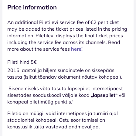
Price information
An additional Piletilevi service fee of €2 per ticket
may be added to the ticket prices listed in the pricing
information. Piletilevi displays the final ticket prices
including the service fee across its channels. Read
more about the service fees
here!
Pileti hind 5€
2015. aastal ja hiljem sündinutele on sissepääs
tasuta (isikut tõendav dokument nõutav kohapeal).
Sisenemiseks võta tasuta lapsepilet internetipoest
sisestades sooduskoodi väljale kood
„lapsepilet“
või
kohapeal piletimüügipunktis.'
Piletid on müügil vaid internetipoes ja turniiri ajal
staadionitel kohapeal. Ostu sooritamisel on
kohustuslik täita vastavad andmeväljad.