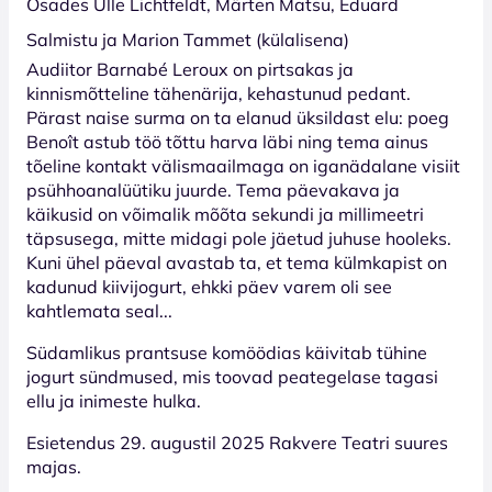
Osades Ülle Lichtfeldt, Märten Matsu, Eduard
Salmistu ja Marion Tammet (külalisena)
Audiitor Barnabé Leroux on pirtsakas ja
kinnismõtteline tähenärija, kehastunud pedant.
Pärast naise surma on ta elanud üksildast elu: poeg
Benoît astub töö tõttu harva läbi ning tema ainus
tõeline kontakt välismaailmaga on iganädalane visiit
psühhoanalüütiku juurde. Tema päevakava ja
käikusid on võimalik mõõta sekundi ja millimeetri
täpsusega, mitte midagi pole jäetud juhuse hooleks.
Kuni ühel päeval avastab ta, et tema külmkapist on
kadunud kiivijogurt, ehkki päev varem oli see
kahtlemata seal...
Südamlikus prantsuse komöödias käivitab tühine
jogurt sündmused, mis toovad peategelase tagasi
ellu ja inimeste hulka.
Esietendus 29. augustil 2025 Rakvere Teatri suures
majas.