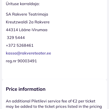
Ürituse korraldaja:
SA Rakvere Teatrimaja
Kreutzwaldi 2a Rakvere
44314 Lääne-Virumaa
329 5444
+372 5268461
kassa@rakvereteater.ee
reg.nr 90003491
Price information
An additional Piletilevi service fee of €2 per ticket
may be added to the ticket prices listed in the pricing