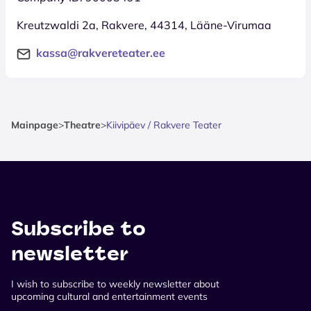
Kreutzwaldi 2a, Rakvere, 44314, Lääne-Virumaa
kassa@rakvereteater.ee
Mainpage
>
Theatre
>
Kiivipäev / Rakvere Teater
Subscribe to
newsletter
I wish to subscribe to weekly newsletter about
upcoming cultural and entertainment events