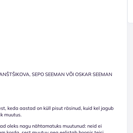
BANŠTŠIKOVA, SEPO SEEMAN VÕI OSKAR SEEMAN
st, keda aastad on küll pisut räsinud, kuid kel jagub
ik muutus.
brad oleks nagu nähtamatuks muutunud: neid ei
 korda, sest muutuv aeg eelistab hoopis teisi