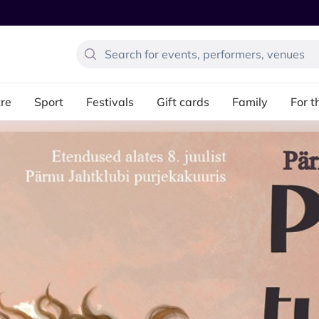
re
Sport
Festivals
Gift cards
Family
For t