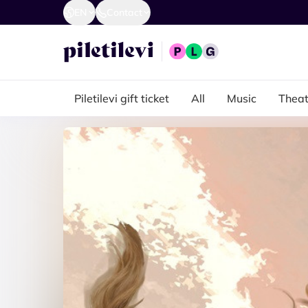
EN
Contact
Piletilevi gift ticket
All
Music
Theat