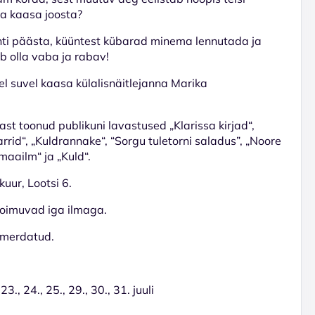
ja kaasa joosta?
ahti päästa, küüntest kübarad minema lennutada ja
ib olla vaba ja rabav!
el suvel kaasa külalisnäitlejanna Marika
t toonud publikuni lavastused „Klarissa kirjad“,
rrid“, „Kuldrannake“, “Sorgu tuletorni saladus”, „Noore
maailm“ ja „Kuld“.
kuur, Lootsi 6.
toimuvad iga ilmaga.
mmerdatud.
 23., 24., 25., 29., 30., 31. juuli