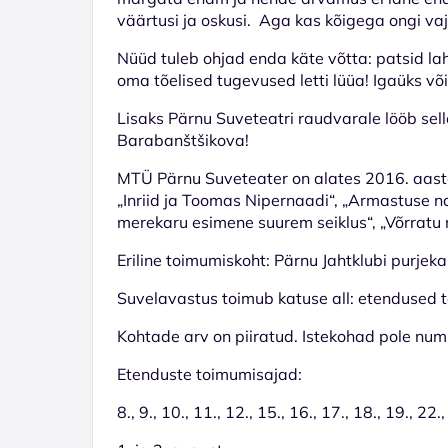
väärtusi ja oskusi. Aga kas kõigega ongi va
Nüüd tuleb ohjad enda käte võtta: patsid l
oma tõelised tugevused letti lüüa! Igaüks võ
Lisaks Pärnu Suveteatri raudvarale lööb sell
Barabanštšikova!
MTÜ Pärnu Suveteater on alates 2016. aastas
„Inriid ja Toomas Nipernaadi“, „Armastuse na
merekaru esimene suurem seiklus“, „Võrratu 
Eriline toimumiskoht: Pärnu Jahtklubi purjeka
Suvelavastus toimub katuse all: etendused 
Kohtade arv on piiratud. Istekohad pole nu
Etenduste toimumisajad:
8., 9., 10., 11., 12., 15., 16., 17., 18., 19., 22.,