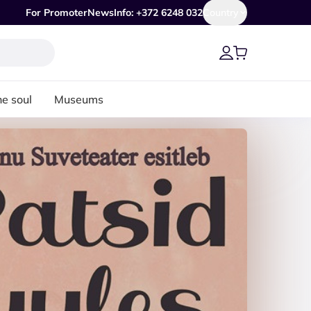
For Promoter
News
Info: +372 6248 032
Country
he soul
Museums