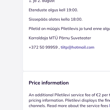
1. ja 2. august
Etenduste algus kell 19:00.
Sissepääs alates kella 18:00.
Piletid on müügis Piletilevis ja tund enne al
Korraldaja MTÜ Pärnu Suveteater
+372 50 99959 ,
tiitp@hotmail.com
Price information
An additional Piletilevi service fee of €2 per
pricing information. Piletilevi displays the fin
channels. Read more about the service fees