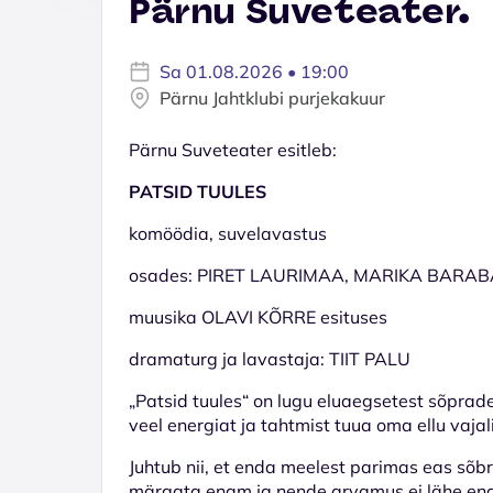
Pärnu Suveteater.
Sa 01.08.2026 • 19:00
Pärnu Jahtklubi purjekakuur
Pärnu Suveteater esitleb:
PATSID TUULES
komöödia, suvelavastus
osades: PIRET LAURIMAA, MARIKA BARA
muusika OLAVI KÕRRE esituses
dramaturg ja lavastaja: TIIT PALU
„Patsid tuules“ on lugu eluaegsetest sõprade
veel energiat ja tahtmist tuua oma ellu vajal
Juhtub nii, et enda meelest parimas eas sõ
märgata enam ja nende arvamus ei lähe enam