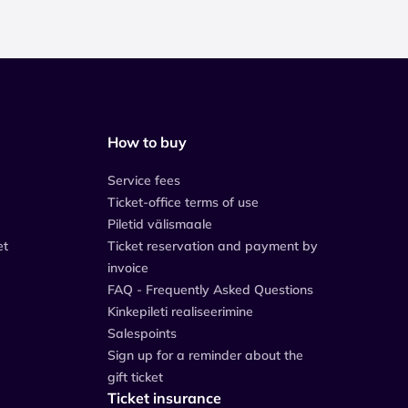
How to buy
Service fees
Ticket-office terms of use
Piletid välismaale
et
Ticket reservation and payment by
invoice
FAQ - Frequently Asked Questions
Kinkepileti realiseerimine
Salespoints
Sign up for a reminder about the
gift ticket
Ticket insurance