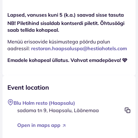
Lapsed, vanuses kuni 5 (k.a.) saavad sisse tasuta
NB! Piletihind sisaldab kontserdi piletit. Õhtusöögi
saab tellida kohapeal.
Menüü erisoovide küsimustega pöördu palun
aadressil:
restoran.haapsaluspa@hestiahotels.com
Emadele kohapeal üllatus. Vahvat emadepäeva!
🩷
Event location
Blu Holm resto (Haapsalu)
sadama tn 9, Haapsalu, Läänemaa
Open in maps app