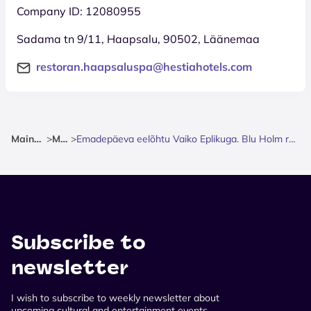
Company ID: 12080955
Sadama tn 9/11, Haapsalu, 90502, Läänemaa
restoran.haapsaluspa@hestiahotels.com
Mainpage
>
Music
>
Emadepäeva eelõhtu Vaiko Eplikuga. Blu Holm restos (Haapsalu).
Subscribe to
newsletter
I wish to subscribe to weekly newsletter about
upcoming cultural and entertainment events