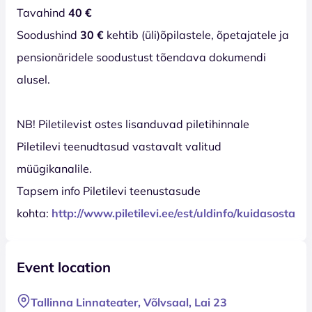
Tavahind
40 €
Soodushind
30 €
kehtib (üli)õpilastele, õpetajatele ja
pensionäridele soodustust tõendava dokumendi
alusel.
NB! Piletilevist ostes lisanduvad piletihinnale
Piletilevi teenudtasud vastavalt valitud
müügikanalile.
Tapsem info Piletilevi teenustasude
kohta:
http://www.piletilevi.ee/est/uldinfo/kuidasosta/
Event location
Tallinna Linnateater, Võlvsaal, Lai 23