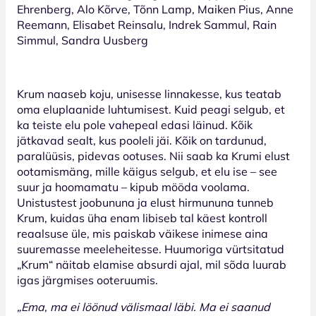
Ehrenberg, Alo Kõrve, Tõnn Lamp, Maiken Pius, Anne
Reemann, Elisabet Reinsalu, Indrek Sammul, Rain
Simmul, Sandra Uusberg
Krum naaseb koju, unisesse linnakesse, kus teatab
oma eluplaanide luhtumisest. Kuid peagi selgub, et
ka teiste elu pole vahepeal edasi läinud. Kõik
jätkavad sealt, kus pooleli jäi. Kõik on tardunud,
paralüüsis, pidevas ootuses. Nii saab ka Krumi elust
ootamismäng, mille käigus selgub, et elu ise – see
suur ja hoomamatu – kipub mööda voolama.
Unistustest joobununa ja elust hirmununa tunneb
Krum, kuidas üha enam libiseb tal käest kontroll
reaalsuse üle, mis paiskab väikese inimese aina
suuremasse meeleheitesse. Huumoriga vürtsitatud
„Krum“ näitab elamise absurdi ajal, mil sõda luurab
igas järgmises ooteruumis.
„Ema, ma ei löönud välismaal läbi. Ma ei saanud