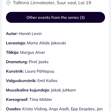
Tallinna Linnateater, Suur saal, Lai 19
Other events from the series (3)
Autor:
Hanoh Levin
Lavastaja:
Marta Aliide Jakovski
Tõlkija:
Margus Alver
Dramaturg:
Piret Jaaks
Kunstnik:
Laura Pählapuu
Valguskunstnik:
Emil Kallas
Muusikaline kujundaja:
Jakob Juhkam
Koreograaf:
Tiina Mölder
Osades:
Kristo Viiding, Argo Aadli, Epp Eespäev, Jan