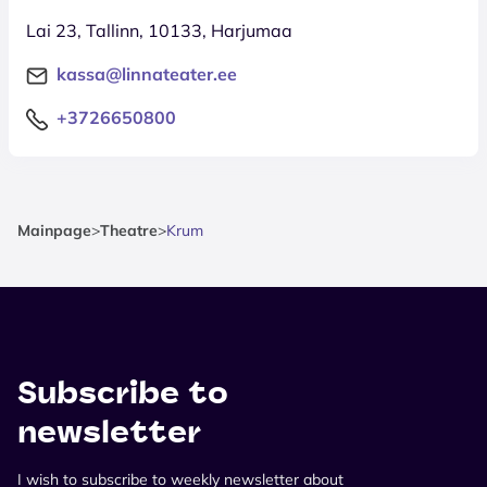
Lai 23, Tallinn, 10133, Harjumaa
kassa@linnateater.ee
+3726650800
Mainpage
>
Theatre
>
Krum
Subscribe to
newsletter
I wish to subscribe to weekly newsletter about