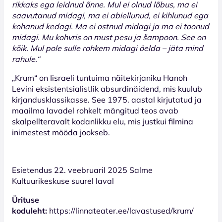
rikkaks ega leidnud õnne. Mul ei olnud lõbus, ma ei
saavutanud midagi, ma ei abiellunud, ei kihlunud ega
kohanud kedagi. Ma ei ostnud midagi ja ma ei toonud
midagi. Mu kohvris on must pesu ja šampoon. See on
kõik. Mul pole sulle rohkem midagi öelda – jäta mind
rahule.“
„Krum“ on Iisraeli tuntuima näitekirjaniku Hanoh
Levini eksistentsialistlik absurdinäidend, mis kuulub
kirjandusklassikasse. See 1975. aastal kirjutatud ja
maailma lavadel rohkelt mängitud teos avab
skalpellteravalt kodanlikku elu, mis justkui filmina
inimestest mööda jookseb.
Esietendus 22. veebruaril 2025 Salme
Kultuurikeskuse suurel laval
Ürituse
koduleht:
https://linnateater.ee/lavastused/krum/