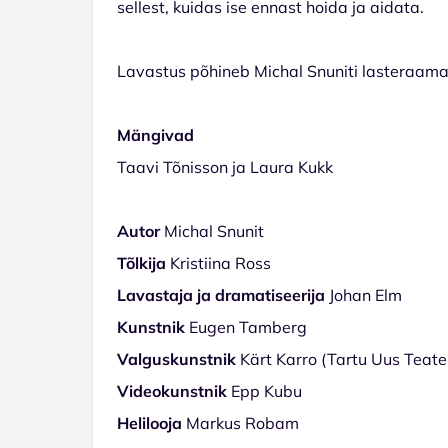
sellest, kuidas ise ennast hoida ja aidata.
Lavastus põhineb Michal Snuniti lasteraamat
Mängivad
Taavi Tõnisson ja Laura Kukk
Autor
Michal Snunit
Tõlkija
Kristiina Ross
Lavastaja ja dramatiseerija
Johan Elm
Kunstnik
Eugen Tamberg
Valguskunstnik
Kärt Karro (Tartu Uus Teate
Videokunstnik
Epp Kubu
Helilooja
Markus Robam