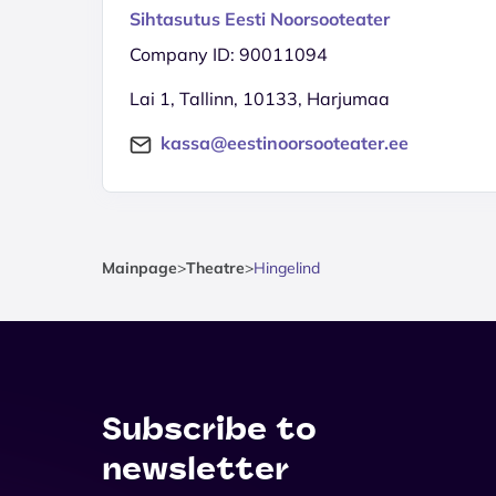
Sihtasutus Eesti Noorsooteater
Company ID: 90011094
Lai 1, Tallinn, 10133, Harjumaa
kassa@eestinoorsooteater.ee
Mainpage
>
Theatre
>
Hingelind
Subscribe to
newsletter