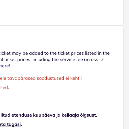
 ticket may be added to the ticket prices listed in the
al ticket prices including the service fee across its
here!
ele tavapärased soodustused ei kehti!
used.
litud etenduse kuupäeva ja kellaaja õigsust.
eta tagasi
.