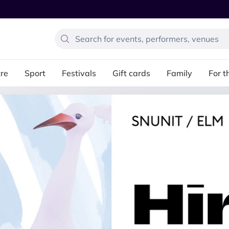
re
Sport
Festivals
Gift cards
Family
For t