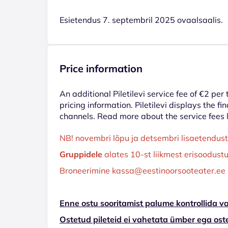
Esietendus 7. septembril 2025 ovaalsaalis.
Price information
An additional Piletilevi service fee of €2 per
pricing information. Piletilevi displays the fin
channels. Read more about the service fees
NB! novembri lõpu ja detsembri lisaetendust
Gruppidele
alates 10-st liikmest erisoodust
Broneerimine kassa@eestinoorsooteater.ee
Enne ostu sooritamist palume kontrollida va
Ostetud pileteid ei vahetata ümber ega ost