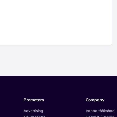
Promoters
Company
Advertising
Vabad töökohad
Ticket control
Contact / People