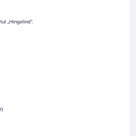
ul „Hingelind”.
r)