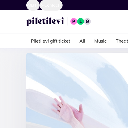
EN
Contact
Piletilevi gift ticket
All
Music
Theat