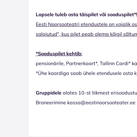
Lapsele tuleb osta täispilet või sooduspilet*
Eesti Noorsooteatri etendustele on vajalik ost
salajutud", kus pilet peab olema kõigil sõlt
*Sooduspilet kehtib:
pensionärile, Partnerkaart*, Tallinn Cardi* 
*Ühe kaardiga saab ühele etendusele osta ku
Gruppidele
alates 10-st liikmest erisoodust
Broneerimine kassa@eestinoorsooteater.ee