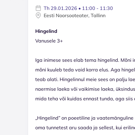
Th 29.01.2026 • 11:00 - 11:30
Eesti Noorsooteater, Tallinn
Hingelind
Vanusele 3+
Iga inimese sees elab tema hingelind. Mõni i
mõni kuuleb teda vaid korra elus. Aga hingel
teab alati. Hingelinnul meie sees on palju laek
naermise laeka või vaikimise laeka, üksinduse
mida teha või kuidas ennast tunda, aga siis a
„Hingelind” on poeetiline ja vaatemänguline l
oma tunnetest aru saada ja sellest, kui erilin