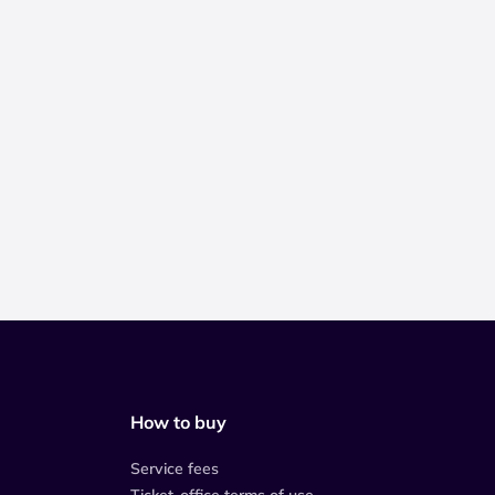
How to buy
Service fees
Ticket-office terms of use