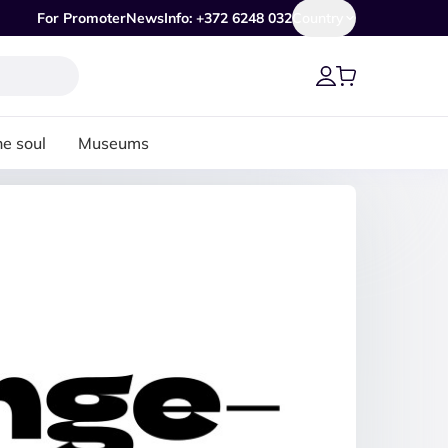
For Promoter
News
Info: +372 6248 032
Country
he soul
Museums