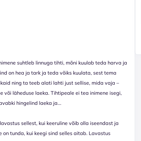
nimene suhtleb linnuga tihti, mõni kuulab teda harva ja
ind on hea ja tark ja teda võiks kuulata, sest tema
aid ning ta teeb alati lahti just sellise, mida vaja –
 või läheduse laeka. Tihtipeale ei tea inimene isegi,
vabki hingelind laeka ja...
avastus sellest, kui keeruline võib olla iseendast ja
e on tunda, kui keegi sind selles aitab. Lavastus