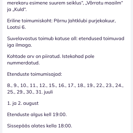
merekaru esimene suurem seiklus“, „Võrratu maailm“
ja „Kuld“.
Eriline toimumiskoht: Pärnu Jahtklubi purjekakuur,
Lootsi 6.
Suvelavastus toimub katuse all: etendused toimuvad
iga ilmaga.
Kohtade arv on piiratud. Istekohad pole
nummerdatud.
Etenduste toimumisajad:
8., 9., 10., 11., 12., 15., 16., 17., 18., 19., 22., 23., 24.,
25., 29., 30., 31. juuli
1. ja 2. august
Etenduste algus kell 19:00.
Sissepääs alates kella 18:00.