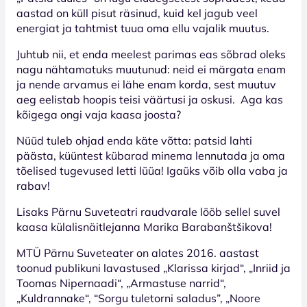
aastad on küll pisut räsinud, kuid kel jagub veel
energiat ja tahtmist tuua oma ellu vajalik muutus.
Juhtub nii, et enda meelest parimas eas sõbrad oleks
nagu nähtamatuks muutunud: neid ei märgata enam
ja nende arvamus ei lähe enam korda, sest muutuv
aeg eelistab hoopis teisi väärtusi ja oskusi. Aga kas
kõigega ongi vaja kaasa joosta?
Nüüd tuleb ohjad enda käte võtta: patsid lahti
päästa, küüntest kübarad minema lennutada ja oma
tõelised tugevused letti lüüa! Igaüks võib olla vaba ja
rabav!
Lisaks Pärnu Suveteatri raudvarale lööb sellel suvel
kaasa külalisnäitlejanna Marika Barabanštšikova!
MTÜ Pärnu Suveteater on alates 2016. aastast
toonud publikuni lavastused „Klarissa kirjad“, „Inriid ja
Toomas Nipernaadi“, „Armastuse narrid“,
„Kuldrannake“, “Sorgu tuletorni saladus”, „Noore