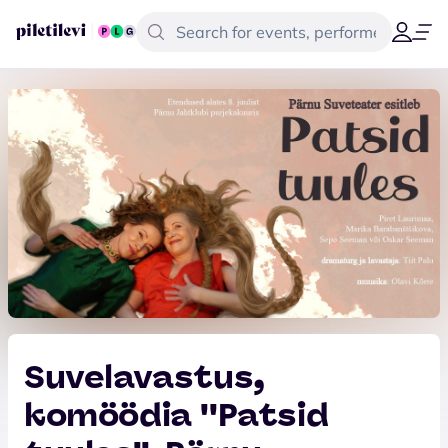
Suvelavastus,
komöödia ''Patsid