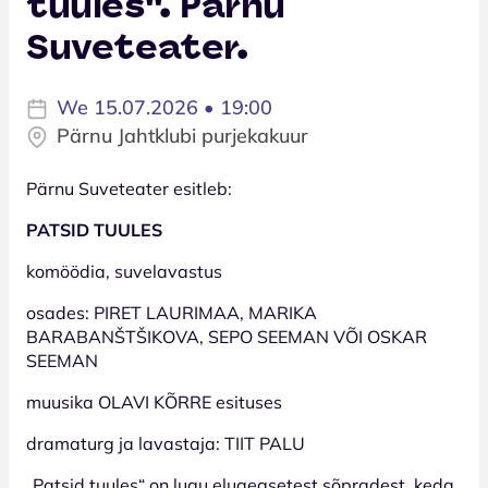
tuules''. Pärnu
Suveteater.
We 15.07.2026 • 19:00
Pärnu Jahtklubi purjekakuur
Pärnu Suveteater esitleb:
PATSID TUULES
komöödia, suvelavastus
osades: PIRET LAURIMAA, MARIKA
BARABANŠTŠIKOVA, SEPO SEEMAN VÕI OSKAR
SEEMAN
muusika OLAVI KÕRRE esituses
dramaturg ja lavastaja: TIIT PALU
„Patsid tuules“ on lugu eluaegsetest sõpradest, keda