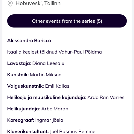
Hobuveski, Tallinn
Other events from the series (5)
Alessandro Baricco
Itaalia keelest tõlkinud Vahur-Paul Põldma
Lavastaja
: Diana Leesalu
Kunstnik:
Martin Mikson
Valguskunstnik
: Emil Kallas
Helilooja ja muusikaline kujundaja
: Ardo Ran Varres
Helikujundaja
: Arbo Maran
Koreograaf
: Ingmar Jõela
Klaverikonsul
t
ant:
Joel Rasmus Remmel