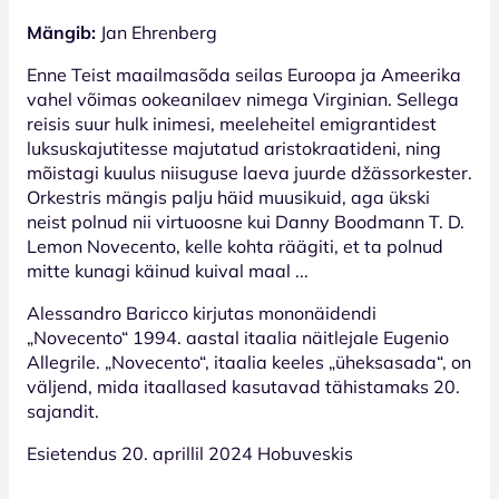
Mängib:
Jan Ehrenberg
Enne Teist maailmasõda seilas Euroopa ja Ameerika
vahel võimas ookeanilaev nimega Virginian. Sellega
reisis suur hulk inimesi, meeleheitel emigrantidest
luksuskajutitesse majutatud aristokraatideni, ning
mõistagi kuulus niisuguse laeva juurde džässorkester.
Orkestris mängis palju häid muusikuid, aga ükski
neist polnud nii virtuoosne kui Danny Boodmann T. D.
Lemon Novecento, kelle kohta räägiti, et ta polnud
mitte kunagi käinud kuival maal ...
Alessandro Baricco kirjutas mononäidendi
„Novecento“ 1994. aastal itaalia näitlejale Eugenio
Allegrile. „Novecento“, itaalia keeles „üheksasada“, on
väljend, mida itaallased kasutavad tähistamaks 20.
sajandit.
Esietendus 20. aprillil 2024 Hobuveskis