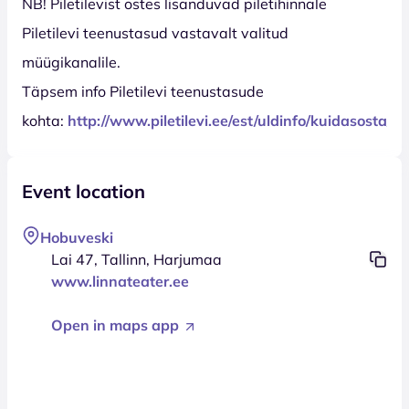
NB! Piletilevist ostes lisanduvad piletihinnale
Piletilevi teenustasud vastavalt valitud
müügikanalile.
Täpsem info Piletilevi teenustasude
kohta:
http://www.piletilevi.ee/est/uldinfo/kuidasosta/t
Event location
Hobuveski
Lai 47, Tallinn, Harjumaa
www.linnateater.ee
Open in maps app