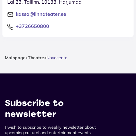
Lai 23, Tallinn, 10133, Harjumaa
kassa@linnateater.ee
+3726650800
Mainpage
>
Theatre
>
Novecento
Subscribe to
newsletter
I wish to subscribe to weekly newsletter about
upcoming cultural and entertainment events