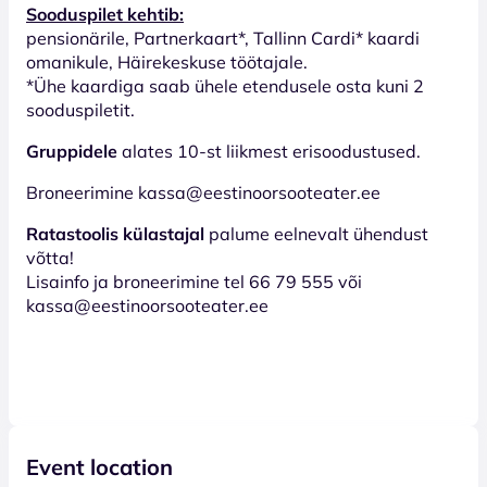
Sooduspilet kehtib:
pensionärile, Partnerkaart*, Tallinn Cardi* kaardi
omanikule, Häirekeskuse töötajale.
*Ühe kaardiga saab ühele etendusele osta kuni 2
sooduspiletit.
Gruppidele
alates 10-st liikmest erisoodustused.
Broneerimine kassa@eestinoorsooteater.ee
Ratastoolis külastajal
palume eelnevalt ühendust
võtta!
Lisainfo ja broneerimine tel 66 79 555 või
kassa@eestinoorsooteater.ee
Event location