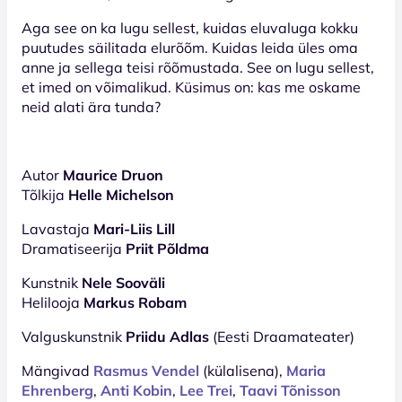
Aga see on ka lugu sellest, kuidas eluvaluga kokku
puutudes säilitada elurõõm. Kuidas leida üles oma
anne ja sellega teisi rõõmustada. See on lugu sellest,
et imed on võimalikud. Küsimus on: kas me oskame
neid alati ära tunda?
Autor
Maurice Druon
Tõlkija
Helle Michelson
Lavastaja
Mari-Liis Lill
Dramatiseerija
Priit Põldma
Kunstnik
Nele Sooväli
Helilooja
Markus Robam
Valguskunstnik
Priidu Adlas
(Eesti Draamateater)
Mängivad
Rasmus Vendel
(külalisena),
Maria
Ehrenberg
,
Anti Kobin
,
Lee Trei
,
Taavi Tõnisson