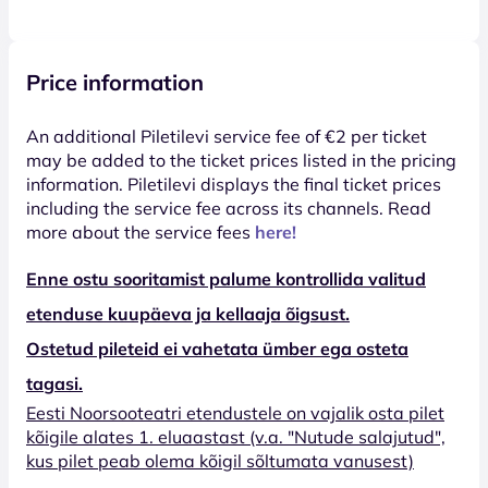
Price information
An additional Piletilevi service fee of €2 per ticket
may be added to the ticket prices listed in the pricing
information. Piletilevi displays the final ticket prices
including the service fee across its channels. Read
more about the service fees
here!
Enne ostu sooritamist palume kontrollida valitud
etenduse kuupäeva ja kellaaja õigsust.
Ostetud pileteid ei vahetata ümber ega osteta
tagasi.
Eesti Noorsooteatri etendustele on vajalik osta pilet
kõigile alates 1. eluaastast (v.a. "Nutude salajutud",
kus pilet peab olema kõigil sõltumata vanusest)