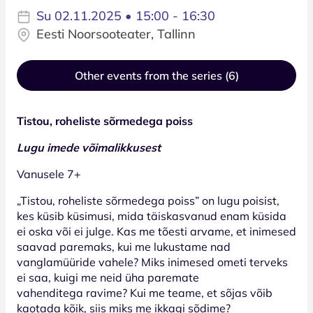
Su 02.11.2025 • 15:00 - 16:30
Eesti Noorsooteater, Tallinn
Other events from the series (6)
Tistou, roheliste sõrmedega poiss
Lugu imede võimalikkusest
Vanusele 7+
„Tistou, roheliste sõrmedega poiss” on lugu poisist,
kes küsib küsimusi, mida täiskasvanud enam küsida
ei oska või ei julge. Kas me tõesti arvame, et inimesed
saavad paremaks, kui me lukustame nad
vanglamüüride vahele? Miks inimesed ometi terveks
ei saa, kuigi me neid üha paremate
vahenditega ravime? Kui me teame, et sõjas võib
kaotada kõik, siis miks me ikkagi sõdime?