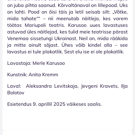
on juba pihta saanud. Kõrvaltänaval on lillepood. Uks
on lahti. Pood on õisi täis ja letil seisab silt: „Võtke,
mida tahate““ – nii meenutab näitleja, kes varem
töötas Mariupoli teatris. Karusoo uues lavastuses
astuvad üles näitlejad, kes tulid meie teatrisse pärast
Venemaa sissetungi Ukrainast. Neil on, mida rääkida
ja mitte ainult sõjast. Ühes võib kindel olla – see
lavastus ei tule plakatlik. Sest elu ise ei ole plakatlik.
Lavastaja: Merle Karusoo
Kunstnik: Anita Kremm
Laval: Aleksandra Levitskaja, Jevgeni Kravets, Ilja
Bolotov
Esietendus 9. aprillil 2025 väikeses saalis.