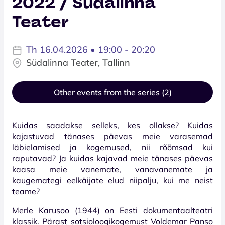
2022 / Südalinna
Teater
Th 16.04.2026 • 19:00 - 20:20
Südalinna Teater, Tallinn
Other events from the series (2)
Kuidas saadakse selleks, kes ollakse? Kuidas
kajastuvad tänases päevas meie varasemad
läbielamised ja kogemused, nii rõõmsad kui
raputavad? Ja kuidas kajavad meie tänases päevas
kaasa meie vanemate, vanavanemate ja
kaugemategi eelkäijate elud niipalju, kui me neist
teame?
Merle Karusoo (1944) on Eesti dokumentaalteatri
klassik. Pärast sotsioloogikogemust Voldemar Panso