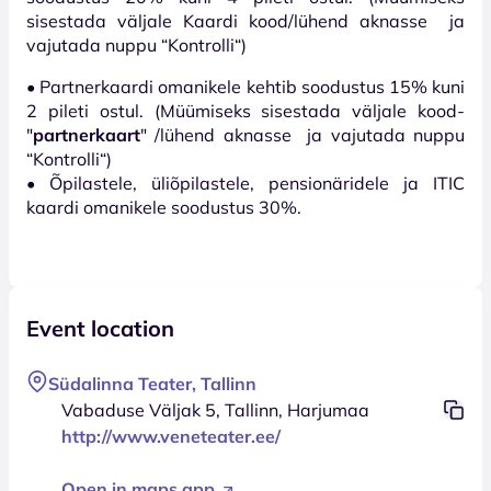
sisestada väljale Kaardi kood/lühend aknasse ja
vajutada nuppu “Kontrolli“)
• Partnerkaardi omanikele kehtib soodustus 15% kuni
2 pileti ostul. (Müümiseks sisestada väljale kood-
"
partnerkaart
" /lühend aknasse ja vajutada nuppu
“Kontrolli“)
• Õpilastele, üliõpilastele, pensionäridele ja ITIC
kaardi omanikele soodustus 30%.
Event location
Südalinna Teater, Tallinn
Vabaduse Väljak 5, Tallinn, Harjumaa
http://www.veneteater.ee/
Open in maps app