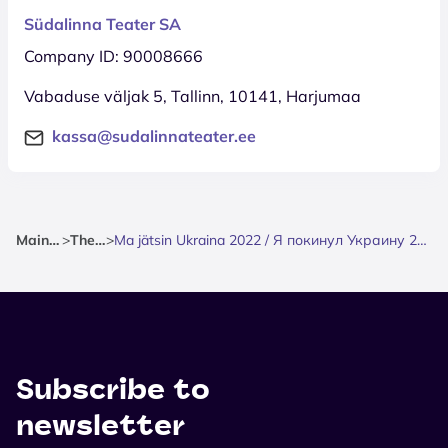
Südalinna Teater SA
Company ID: 90008666
Vabaduse väljak 5, Tallinn, 10141, Harjumaa
kassa@sudalinnateater.ee
Mainpage
>
Theatre
>
Ma jätsin Ukraina 2022 / Я покинул Украину 2022 / Südalinna Teater
Subscribe to
newsletter