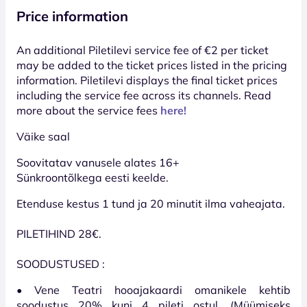
Price information
An additional Piletilevi service fee of €2 per ticket
may be added to the ticket prices listed in the pricing
information. Piletilevi displays the final ticket prices
including the service fee across its channels. Read
more about the service fees
here!
Väike saal
Soovitatav vanusele alates 16+
Sünkroontõlkega eesti keelde.
Etenduse kestus 1 tund ja 20 minutit ilma vaheajata.
PILETIHIND 28€.
SOODUSTUSED :
• Vene Teatri hooajakaardi omanikele kehtib
soodustus 20% kuni 4 pileti ostul. (Müümiseks