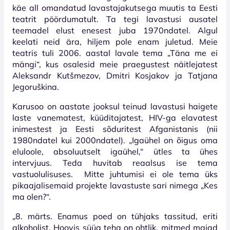
käe all omandatud lavastajakutsega muutis ta Eesti
teatrit pöördumatult. Ta tegi lavastusi ausatel
teemadel elust enesest juba 1970ndatel. Algul
keelati neid ära, hiljem pole enam juletud. Meie
teatris tuli 2006. aastal lavale tema „Täna me ei
mängi“, kus osalesid meie praegustest näitlejatest
Aleksandr Kutšmezov, Dmitri Kosjakov ja Tatjana
Jegoruškina.
Karusoo on aastate jooksul teinud lavastusi haigete
laste vanematest, küüditajatest, HIV-ga elavatest
inimestest ja Eesti sõduritest Afganistanis (nii
1980ndatel kui 2000ndatel). „Igaühel on õigus oma
eluloole, absoluutselt igaühel,“ ütles ta ühes
intervjuus. Teda huvitab reaalsus ise tema
vastuolulisuses. Mitte juhtumisi ei ole tema üks
pikaajalisemaid projekte lavastuste sari nimega „Kes
ma olen?“.
„8. märts. Enamus poed on tühjaks tassitud, eriti
alkoholist. Hoovis süüa teha on ohtlik, mitmed majad