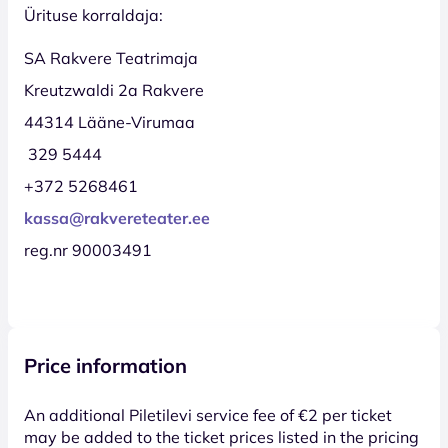
Ürituse korraldaja:
SA Rakvere Teatrimaja
Kreutzwaldi 2a Rakvere
44314 Lääne-Virumaa
329 5444
+372 5268461
kassa@rakvereteater.ee
reg.nr 90003491
Price information
An additional Piletilevi service fee of €2 per ticket
may be added to the ticket prices listed in the pricing