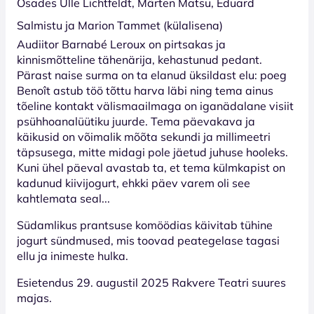
Osades Ülle Lichtfeldt, Märten Matsu, Eduard
Salmistu ja Marion Tammet (külalisena)
Audiitor Barnabé Leroux on pirtsakas ja
kinnismõtteline tähenärija, kehastunud pedant.
Pärast naise surma on ta elanud üksildast elu: poeg
Benoît astub töö tõttu harva läbi ning tema ainus
tõeline kontakt välismaailmaga on iganädalane visiit
psühhoanalüütiku juurde. Tema päevakava ja
käikusid on võimalik mõõta sekundi ja millimeetri
täpsusega, mitte midagi pole jäetud juhuse hooleks.
Kuni ühel päeval avastab ta, et tema külmkapist on
kadunud kiivijogurt, ehkki päev varem oli see
kahtlemata seal...
Südamlikus prantsuse komöödias käivitab tühine
jogurt sündmused, mis toovad peategelase tagasi
ellu ja inimeste hulka.
Esietendus 29. augustil 2025 Rakvere Teatri suures
majas.