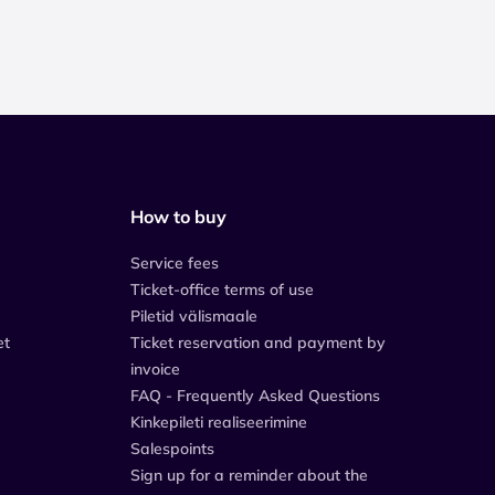
How to buy
Service fees
Ticket-office terms of use
Piletid välismaale
et
Ticket reservation and payment by
invoice
FAQ - Frequently Asked Questions
Kinkepileti realiseerimine
Salespoints
Sign up for a reminder about the