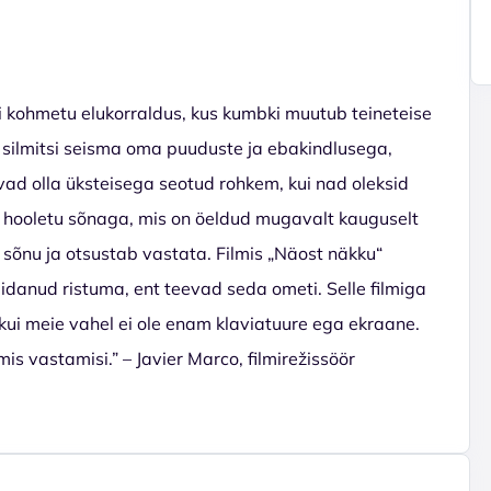
 kohmetu elukorraldus, kus kumbki muutub teineteise
 silmitsi seisma oma puuduste ja ebakindlusega,
ad olla üksteisega seotud rohkem, kui nad oleksid
 hooletu sõnaga, mis on öeldud mugavalt kauguselt
 sõnu ja otsustab vastata. Filmis „Näost näkku“
danud ristuma, ent teevad seda ometi. Selle filmiga
d, kui meie vahel ei ole enam klaviatuure ega ekraane.
is vastamisi.” – Javier Marco, filmirežissöör