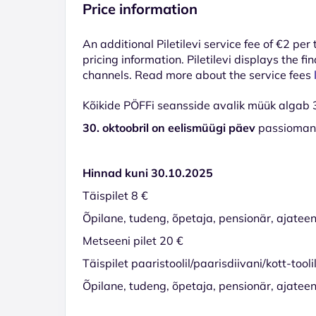
Price information
An additional Piletilevi service fee of €2 per
pricing information. Piletilevi displays the fin
channels. Read more about the service fees
Kõikide PÖFFi seansside avalik müük algab 31
30. oktoobril on eelismüügi päev
passiomanik
Hinnad kuni 30.10.2025
Täispilet 8 €
Õpilane, tudeng, õpetaja, pensionär, ajateen
Metseeni pilet 20 €
Täispilet paaristoolil/paarisdiivani/kott-tooli
Õpilane, tudeng, õpetaja, pensionär, ajateenij