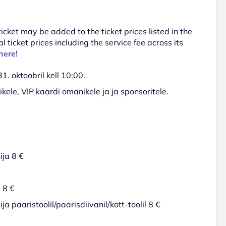
 ticket may be added to the ticket prices listed in the
al ticket prices including the service fee across its
here!
. oktoobril kell 10:00.
ele, VIP kaardi omanikele ja ja sponsoritele.
ija 8 €
l 8 €
a paaristoolil/paarisdiivanil/kott-toolil 8 €