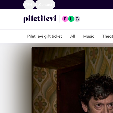
EN
Contact
Piletilevi gift ticket
All
Music
Theat