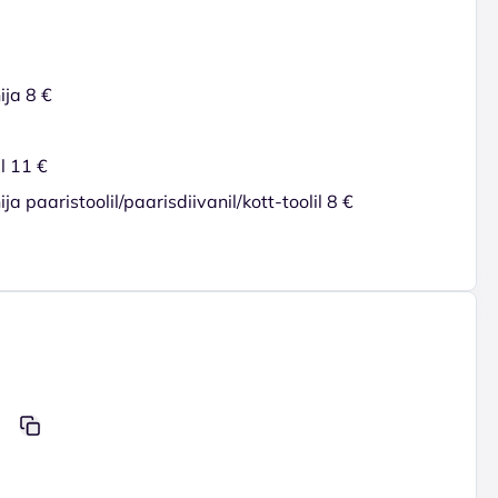
ija 8 €
il 11 €
a paaristoolil/paarisdiivanil/kott-toolil 8 €