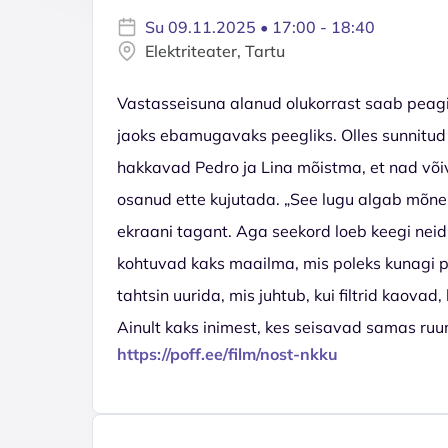
Su 09.11.2025 • 17:00 - 18:40
Elektriteater, Tartu
Vastasseisuna alanud olukorrast saab peagi
jaoks ebamugavaks peegliks. Olles sunnitud
hakkavad Pedro ja Lina mõistma, et nad võiv
osanud ette kujutada. „See lugu algab mõne
ekraani tagant. Aga seekord loeb keegi neid
kohtuvad kaks maailma, mis poleks kunagi pi
tahtsin uurida, mis juhtub, kui filtrid kaova
Ainult kaks inimest, kes seisavad samas ruum
https://poff.ee/film/nost-nkku