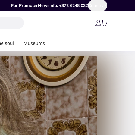
For Promoter
News
Info: +372 6248 032
Country
he soul
Museums