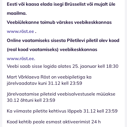
Eesti või kaasa elada isegi Brüsselist või mujalt üle
maailma.
Veebiülekanne toimub värskes veebikeskkonnas
www.röst.ee
.
Online vaatamiseks sisesta Piletilevi piletil olev kood
(real kood vaatamiseks) veebikeskkonnas
www.röst.ee.
Veebi saab sisse logida alates 25. jaanuar kell 18:30
Mart Võrklaeva Röst on veebipiletiga ka
järelvaadatav kuni 31.12 kell 23:59
Järelvaatamise pileteid veebisalvestusele müüakse
30.12 õhtuni kell 23:59
Ka viimaste piletite kehtivus lõppeb 31.12 kell 23:59
Kood kehtib peale esmast aktiveerimist 24 h