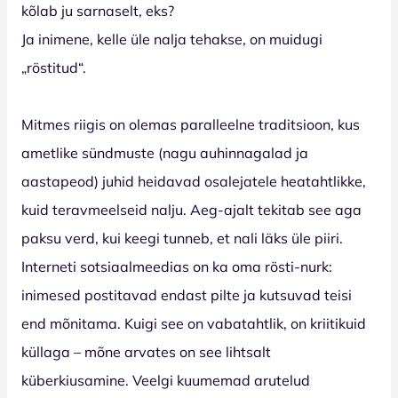
kõlab ju sarnaselt, eks?
Ja inimene, kelle üle nalja tehakse, on muidugi
„röstitud“.
Mitmes riigis on olemas paralleelne traditsioon, kus
ametlike sündmuste (nagu auhinnagalad ja
aastapeod) juhid heidavad osalejatele heatahtlikke,
kuid teravmeelseid nalju. Aeg-ajalt tekitab see aga
paksu verd, kui keegi tunneb, et nali läks üle piiri.
Interneti sotsiaalmeedias on ka oma rösti-nurk:
inimesed postitavad endast pilte ja kutsuvad teisi
end mõnitama. Kuigi see on vabatahtlik, on kriitikuid
küllaga – mõne arvates on see lihtsalt
küberkiusamine. Veelgi kuumemad arutelud