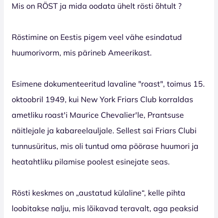
Mis on RÖST ja mida oodata ühelt rösti õhtult ?
Röstimine on Eestis pigem veel vähe esindatud
huumorivorm, mis pärineb Ameerikast.
Esimene dokumenteeritud lavaline "roast", toimus 15.
oktoobril 1949, kui New York Friars Club korraldas
ametliku roast'i Maurice Chevalier'le, Prantsuse
näitlejale ja kabareelauljale. Sellest sai Friars Clubi
tunnusüritus, mis oli tuntud oma pöörase huumori ja
heatahtliku pilamise poolest esinejate seas.
Rösti keskmes on „austatud külaline“, kelle pihta
loobitakse nalju, mis lõikavad teravalt, aga peaksid