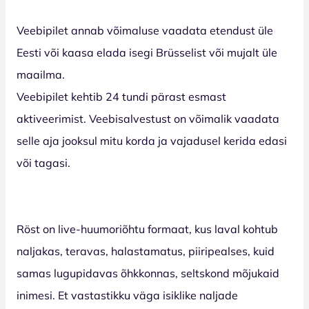
Veebipilet annab võimaluse vaadata etendust üle
Eesti või kaasa elada isegi Brüsselist või mujalt üle
maailma.
Veebipilet kehtib 24 tundi pärast esmast
aktiveerimist. Veebisalvestust on võimalik vaadata
selle aja jooksul mitu korda ja vajadusel kerida edasi
või tagasi.
Röst on live-huumoriõhtu formaat, kus laval kohtub
naljakas, teravas, halastamatus, piiripealses, kuid
samas lugupidavas õhkkonnas, seltskond mõjukaid
inimesi. Et vastastikku väga isiklike naljade