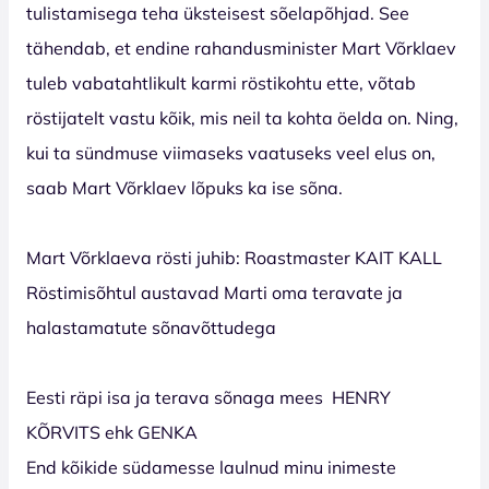
tulistamisega teha üksteisest sõelapõhjad. See
tähendab, et endine rahandusminister Mart Võrklaev
tuleb vabatahtlikult karmi röstikohtu ette, võtab
röstijatelt vastu kõik, mis neil ta kohta öelda on. Ning,
kui ta sündmuse viimaseks vaatuseks veel elus on,
saab Mart Võrklaev lõpuks ka ise sõna.
Mart Võrklaeva rösti juhib: Roastmaster KAIT KALL
Röstimisõhtul austavad Marti oma teravate ja
halastamatute sõnavõttudega
Eesti räpi isa ja terava sõnaga mees HENRY
KÕRVITS ehk GENKA
End kõikide südamesse laulnud minu inimeste