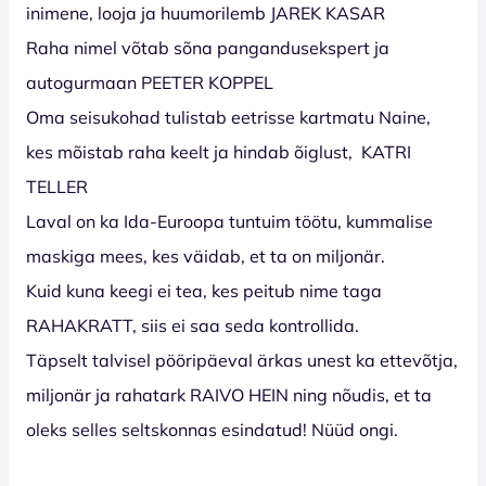
inimene, looja ja huumorilemb JAREK KASAR
Raha nimel võtab sõna pangandusekspert ja
autogurmaan PEETER KOPPEL
Oma seisukohad tulistab eetrisse kartmatu Naine,
kes mõistab raha keelt ja hindab õiglust, KATRI
TELLER
Laval on ka Ida-Euroopa tuntuim töötu, kummalise
maskiga mees, kes väidab, et ta on miljonär.
Kuid kuna keegi ei tea, kes peitub nime taga
RAHAKRATT, siis ei saa seda kontrollida.
Täpselt talvisel pööripäeval ärkas unest ka ettevõtja,
miljonär ja rahatark RAIVO HEIN ning nõudis, et ta
oleks selles seltskonnas esindatud! Nüüd ongi.