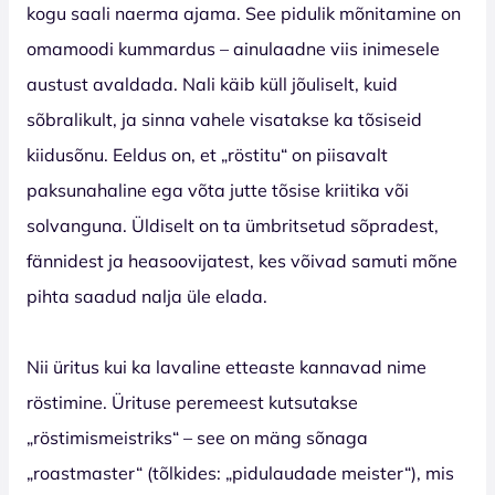
kogu saali naerma ajama. See pidulik mõnitamine on
omamoodi kummardus – ainulaadne viis inimesele
austust avaldada. Nali käib küll jõuliselt, kuid
sõbralikult, ja sinna vahele visatakse ka tõsiseid
kiidusõnu. Eeldus on, et „röstitu“ on piisavalt
paksunahaline ega võta jutte tõsise kriitika või
solvanguna. Üldiselt on ta ümbritsetud sõpradest,
fännidest ja heasoovijatest, kes võivad samuti mõne
pihta saadud nalja üle elada.
Nii üritus kui ka lavaline etteaste kannavad nime
röstimine. Ürituse peremeest kutsutakse
„röstimismeistriks“ – see on mäng sõnaga
„roastmaster“ (tõlkides: „pidulaudade meister“), mis