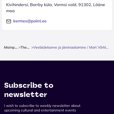
Kivihindersi, Borrby küla, Vormsi vald, 91302, Lääne
maa
kermes@point.ee
Mainpage
>
Theatre
>
Veebiülekanne ja järelvaatamine / Mart Võrklaeva RÖST
Subscribe to
newsletter
I wish to subscribe to weekly newsletter about
upcoming cultural and entertainment events