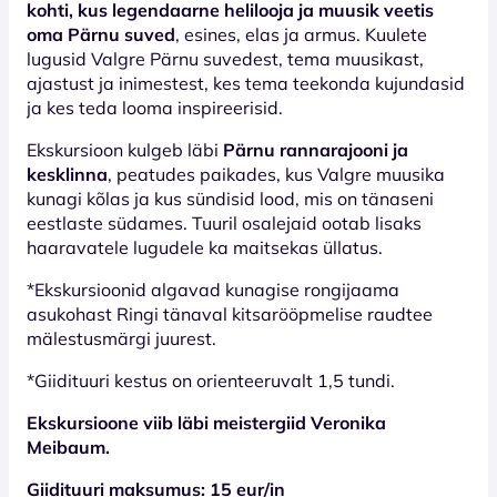
kohti, kus legendaarne helilooja ja muusik veetis
oma Pärnu suved
, esines, elas ja armus. Kuulete
lugusid Valgre Pärnu suvedest, tema muusikast,
ajastust ja inimestest, kes tema teekonda kujundasid
ja kes teda looma inspireerisid.
Ekskursioon kulgeb läbi
Pärnu rannarajooni ja
kesklinna
, peatudes paikades, kus Valgre muusika
kunagi kõlas ja kus sündisid lood, mis on tänaseni
eestlaste südames. Tuuril osalejaid ootab lisaks
haaravatele lugudele ka maitsekas üllatus.
*Ekskursioonid algavad kunagise rongijaama
asukohast Ringi tänaval kitsarööpmelise raudtee
mälestusmärgi juurest.
*Giidituuri kestus on orienteeruvalt 1,5 tundi.
Ekskursioone viib läbi meistergiid Veronika
Meibaum.
Giidituuri maksumus: 15 eur/in