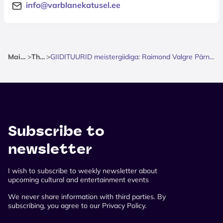
info@varblanekatusel.ee
Mainpage
>
Theatre
>
GIIDITUURID meistergiidiga: Raimond Valgre Pärnu - muusika ja armastuse radadel
Subscribe to
newsletter
I wish to subscribe to weekly newsletter about
upcoming cultural and entertainment events
We never share information with third parties. By
subscribing, you agree to our Privacy Policy.