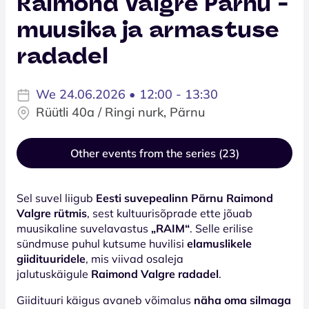
Raimond Valgre Pärnu -
muusika ja armastuse
radadel
We 24.06.2026 • 12:00 - 13:30
Rüütli 40a / Ringi nurk, Pärnu
Other events from the series (23)
Sel suvel liigub
Eesti suvepealinn Pärnu Raimond
Valgre rütmis
, sest kultuurisõprade ette jõuab
muusikaline suvelavastus
„RAIM“
. Selle erilise
sündmuse puhul kutsume huvilisi
elamuslikele
giidituuridele
, mis viivad osaleja
jalutuskäigule
Raimond Valgre radadel
.
Giidituuri käigus avaneb võimalus
näha oma silmaga