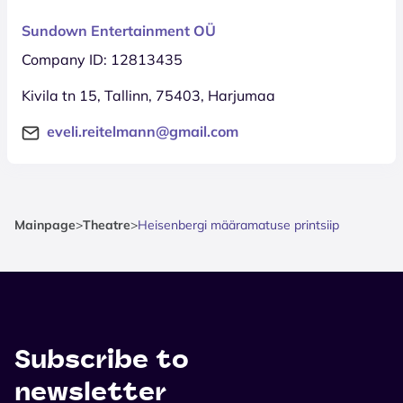
Sundown Entertainment OÜ
Company ID: 12813435
Kivila tn 15, Tallinn, 75403, Harjumaa
eveli.reitelmann@gmail.com
Mainpage
>
Theatre
>
Heisenbergi määramatuse printsiip
Subscribe to
newsletter