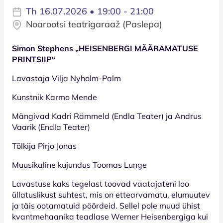
Th 16.07.2026 • 19:00 - 21:00
Noarootsi teatrigaraaž (Paslepa)
Simon Stephens „HEISENBERGI MÄÄRAMATUSE
PRINTSIIP“
Lavastaja Vilja Nyholm-Palm
Kunstnik Karmo Mende
Mängivad Kadri Rämmeld (Endla Teater) ja Andrus
Vaarik (Endla Teater)
Tõlkija Pirjo Jonas
Muusikaline kujundus Toomas Lunge
Lavastuse kaks tegelast toovad vaatajateni loo
üllatuslikust suhtest, mis on ettearvamatu, elumuutev
ja täis ootamatuid pöördeid. Sellel pole muud ühist
kvantmehaanika teadlase Werner Heisenbergiga kui