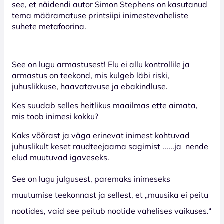
see, et näidendi autor Simon Stephens on kasutanud
tema määramatuse printsiipi inimestevaheliste
suhete metafoorina.
See on lugu armastusest!
Elu ei allu kontrollile ja
armastus on teekond, mis kulgeb läbi riski,
juhuslikkuse, haavatavuse ja ebakindluse.
Kes suudab selles heitlikus maailmas ette aimata,
mis toob inimesi kokku?
Kaks võõrast ja väga erinevat inimest kohtuvad
juhuslikult keset raudteejaama sagimist ......ja
nende
elud muutuvad igaveseks.
See on lugu julgusest, paremaks inimeseks
muutumise teekonnast ja sellest, et „muusika ei peitu
nootides, vaid see peitub nootide vahelises vaikuses.“