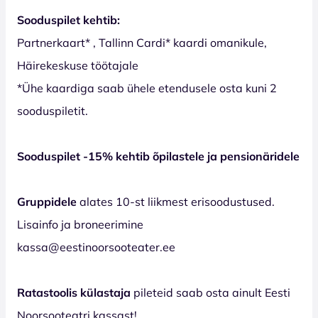
Sooduspilet kehtib:
Partnerkaart* , Tallinn Cardi* kaardi omanikule,
Häirekeskuse töötajale
*Ühe kaardiga saab ühele etendusele osta kuni 2
sooduspiletit.
Sooduspilet -15% kehtib õpilastele ja pensionäridele
Gruppidele
alates 10-st liikmest erisoodustused.
Lisainfo ja broneerimine
kassa@eestinoorsooteater.ee
Ratastoolis külastaja
pileteid saab osta ainult Eesti
Noorsooteatri kassast!