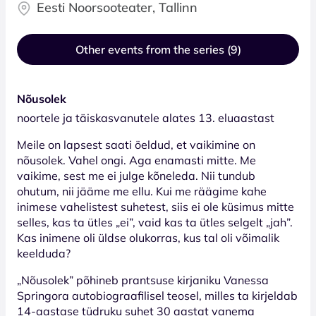
Eesti Noorsooteater, Tallinn
Other events from the series (9)
Nõusolek
noortele ja täiskasvanutele alates 13. eluaastast
Meile on lapsest saati öeldud, et vaikimine on
nõusolek. Vahel ongi. Aga enamasti mitte. Me
vaikime, sest me ei julge kõneleda. Nii tundub
ohutum, nii jääme me ellu. Kui me räägime kahe
inimese vahelistest suhetest, siis ei ole küsimus mitte
selles, kas ta ütles „ei”, vaid kas ta ütles selgelt „jah”.
Kas inimene oli üldse olukorras, kus tal oli võimalik
keelduda?
„Nõusolek” põhineb prantsuse kirjaniku Vanessa
Springora autobiograafilisel teosel, milles ta kirjeldab
14-aastase tüdruku suhet 30 aastat vanema