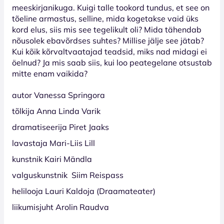
meeskirjanikuga. Kuigi talle tookord tundus, et see on
tõeline armastus, selline, mida kogetakse vaid üks
kord elus, siis mis see tegelikult oli? Mida tähendab
nõusolek ebavõrdses suhtes? Millise jälje see jätab?
Kui kõik kõrvaltvaatajad teadsid, miks nad midagi ei
öelnud? Ja mis saab siis, kui loo peategelane otsustab
mitte enam vaikida?
autor Vanessa Springora
tõlkija Anna Linda Varik
dramatiseerija Piret Jaaks
lavastaja Mari-Liis Lill
kunstnik Kairi Mändla
valguskunstnik Siim Reispass
helilooja Lauri Kaldoja (Draamateater)
liikumisjuht
Arolin Raudva