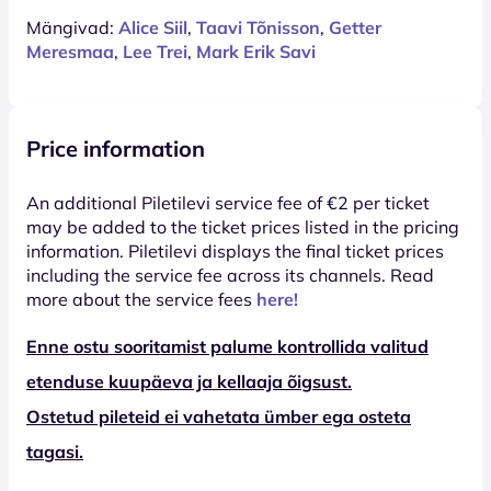
Mängivad:
Alice Siil
,
Taavi Tõnisson
,
Getter
Meresmaa
,
Lee Trei
,
Mark Erik Savi
Price information
An additional Piletilevi service fee of €2 per ticket
may be added to the ticket prices listed in the pricing
information. Piletilevi displays the final ticket prices
including the service fee across its channels. Read
more about the service fees
here!
Enne ostu sooritamist palume kontrollida valitud
etenduse kuupäeva ja kellaaja õigsust.
Ostetud pileteid ei vahetata ümber ega osteta
tagasi.