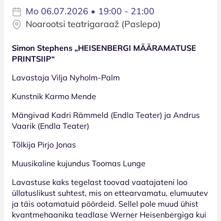
Mo 06.07.2026 • 19:00 - 21:00
Noarootsi teatrigaraaž (Paslepa)
Simon Stephens „HEISENBERGI MÄÄRAMATUSE
PRINTSIIP“
Lavastaja Vilja Nyholm-Palm
Kunstnik Karmo Mende
Mängivad Kadri Rämmeld (Endla Teater) ja Andrus
Vaarik (Endla Teater)
Tõlkija Pirjo Jonas
Muusikaline kujundus Toomas Lunge
Lavastuse kaks tegelast toovad vaatajateni loo
üllatuslikust suhtest, mis on ettearvamatu, elumuutev
ja täis ootamatuid pöördeid. Sellel pole muud ühist
kvantmehaanika teadlase Werner Heisenbergiga kui