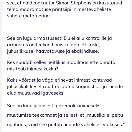
see, et näidendi autor Simon Stephens on kasutanud
tema määramatuse printsiipi inimestevaheliste
suhete metafoorina.
See on lugu armastusest!
Elu ei allu kontrollile ja
armastus on teekond, mis kulgeb läbi riski,
juhuslikkuse, haavatavuse ja ebakindluse.
Kes suudab selles heitlikus maailmas ette aimata,
mis toob inimesi kokku?
Kaks võõrast ja väga erinevat inimest kohtuvad
juhuslikult keset raudteejaama sagimist ......ja
nende
elud muutuvad igaveseks.
See on lugu julgusest, paremaks inimeseks
muutumise teekonnast ja sellest, et „muusika ei peitu
nootides, vaid see peitub nootide vahelises vaikuses.“