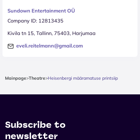
Sundown Entertainment OÜ
Company ID: 12813435
Kivila tn 15, Tallinn, 75403, Harjumaa
eveli.reitelmann@gmail.com
Mainpage
>
Theatre
>
Heisenbergi määramatuse printsiip
Subscribe to
newsletter