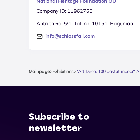
National Heritage Foundation OÜ
Company ID: 11962765
Ahtri tn 6a-5/1, Tallinn, 10151, Harjumaa
info@schlossfall.com
Mainpage
>
Exhibitions
>
''Art Deco. 100 aastat moodi'' A
Subscribe to
newsletter