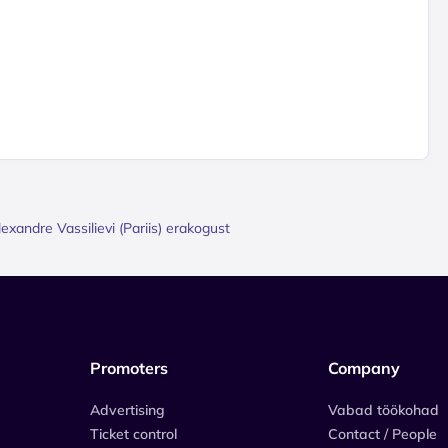
lexandre Vassilievi (Pariis) erakogust
Promoters
Company
Advertising
Vabad töökohad
Ticket control
Contact / People