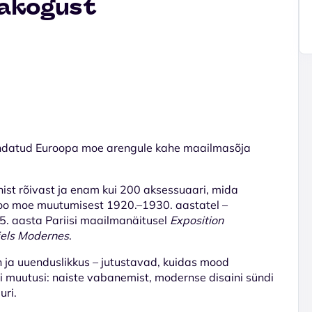
erakogust
ndatud Euroopa moe arengule kahe maailmasõja
ist rõivast ja enam kui 200 aksessuaari, mida
loo moe muutumisest 1920.–1930. aastatel –
25. aasta Pariisi maailmanäitusel
Exposition
riels Modernes
.
 ja uuenduslikkus – jutustavad, kuidas mood
si muutusi: naiste vabanemist, modernse disaini sündi
uri.