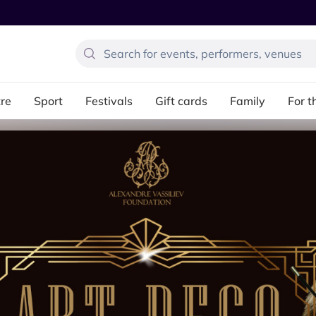
re
Sport
Festivals
Gift cards
Family
For t