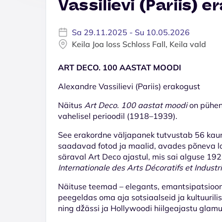
Vassilievi (Pariis) 
Sa 29.11.2025 - Su 10.05.2026
Keila Joa loss Schloss Fall, Keila vald
ART DECO. 100 AASTAT MOODI
Alexandre Vassilievi (Pariis) erakogust
Näitus
Art Deco. 100 aastat moodi
on pühe
vahelisel perioodil (1918–1939).
See erakordne väljapanek tutvustab 56 kaun
saadavad fotod ja maalid, avades põneva 
säraval Art Deco ajastul, mis sai alguse 19
Internationale des Arts Décoratifs et Indust
Näituse teemad – elegants, emantsipatsioon
peegeldas oma aja sotsiaalseid ja kultuurili
ning džässi ja Hollywoodi hiilgeajastu glamu