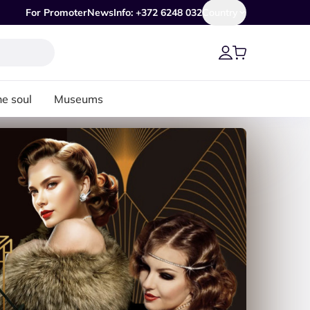
For Promoter
News
Info: +372 6248 032
Country
he soul
Museums