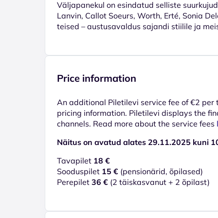
Väljapanekul on esindatud selliste suurkuju
Lanvin, Callot Soeurs, Worth, Erté, Sonia De
teised – austusavaldus sajandi stiilile ja mei
Price information
An additional Piletilevi service fee of €2 per
pricing information. Piletilevi displays the fin
channels. Read more about the service fees
Näitus on avatud alates 29.11.2025 kuni 10
Tavapilet
18 €
Sooduspilet
15 €
(pensionärid, õpilased)
Perepilet
36 €
(2 täiskasvanut + 2 õpilast)