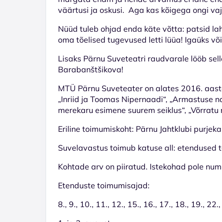
väärtusi ja oskusi. Aga kas kõigega ongi va
Nüüd tuleb ohjad enda käte võtta: patsid l
oma tõelised tugevused letti lüüa! Igaüks võ
Lisaks Pärnu Suveteatri raudvarale lööb sell
Barabanštšikova!
MTÜ Pärnu Suveteater on alates 2016. aastas
„Inriid ja Toomas Nipernaadi“, „Armastuse na
merekaru esimene suurem seiklus“, „Võrratu 
Eriline toimumiskoht: Pärnu Jahtklubi purjeka
Suvelavastus toimub katuse all: etendused 
Kohtade arv on piiratud. Istekohad pole nu
Etenduste toimumisajad:
8., 9., 10., 11., 12., 15., 16., 17., 18., 19., 22.,