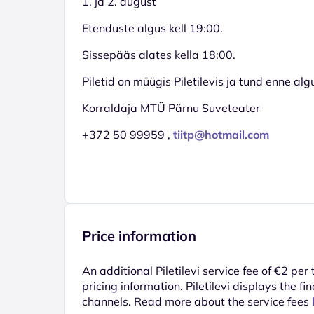
1. ja 2. august
Etenduste algus kell 19:00.
Sissepääs alates kella 18:00.
Piletid on müügis Piletilevis ja tund enne al
Korraldaja MTÜ Pärnu Suveteater
+372 50 99959 ,
tiitp@hotmail.com
Price information
An additional Piletilevi service fee of €2 per
pricing information. Piletilevi displays the fin
channels. Read more about the service fees