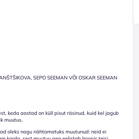
BANŠTŠIKOVA, SEPO SEEMAN VÕI OSKAR SEEMAN
st, keda aastad on küll pisut räsinud, kuid kel jagub
ik muutus.
brad oleks nagu nähtamatuks muutunud: neid ei
 korda, sest muutuv aeg eelistab hoopis teisi