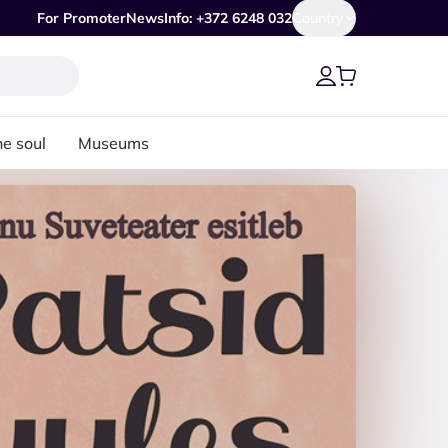
For Promoter
News
Info: +372 6248 032
Country
he soul
Museums