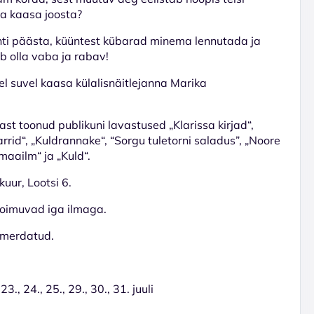
ja kaasa joosta?
ahti päästa, küüntest kübarad minema lennutada ja
ib olla vaba ja rabav!
el suvel kaasa külalisnäitlejanna Marika
t toonud publikuni lavastused „Klarissa kirjad“,
rrid“, „Kuldrannake“, “Sorgu tuletorni saladus”, „Noore
maailm“ ja „Kuld“.
kuur, Lootsi 6.
toimuvad iga ilmaga.
mmerdatud.
 23., 24., 25., 29., 30., 31. juuli