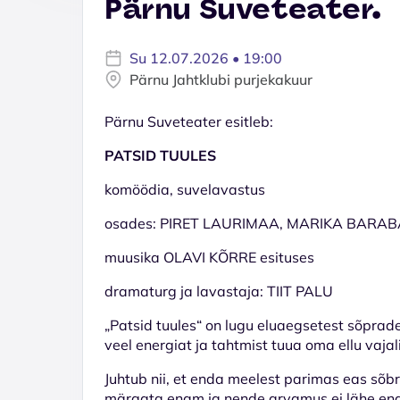
Pärnu Suveteater.
Su 12.07.2026 • 19:00
Pärnu Jahtklubi purjekakuur
Pärnu Suveteater esitleb:
PATSID TUULES
komöödia, suvelavastus
osades: PIRET LAURIMAA, MARIKA BARA
muusika OLAVI KÕRRE esituses
dramaturg ja lavastaja: TIIT PALU
„Patsid tuules“ on lugu eluaegsetest sõprade
veel energiat ja tahtmist tuua oma ellu vajal
Juhtub nii, et enda meelest parimas eas sõ
märgata enam ja nende arvamus ei lähe enam