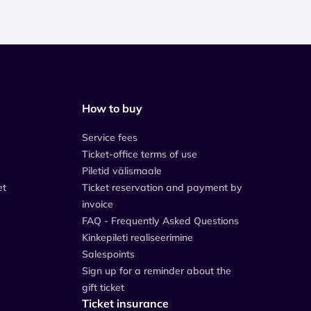
How to buy
Service fees
Ticket-office terms of use
Piletid välismaale
et
Ticket reservation and payment by
invoice
FAQ - Frequently Asked Questions
Kinkepileti realiseerimine
Salespoints
Sign up for a reminder about the
gift ticket
Ticket insurance