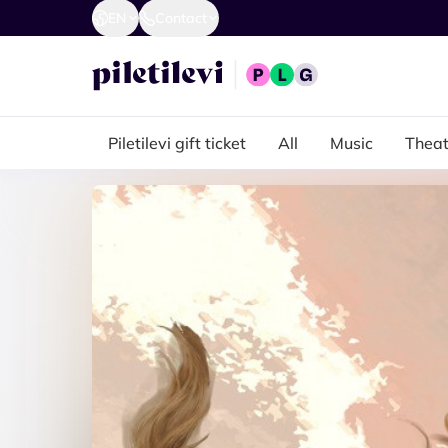
EN
Contact
Piletilevi gift ticket
All
Music
Theat