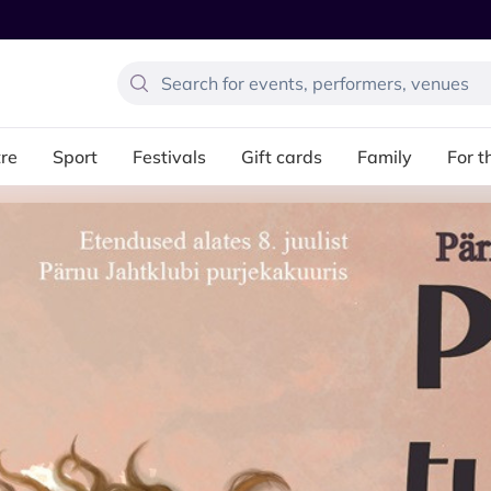
re
Sport
Festivals
Gift cards
Family
For t