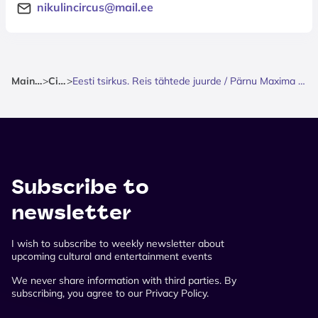
nikulincircus@mail.ee
Mainpage
>
Circus
>
Eesti tsirkus. Reis tähtede juurde / Pärnu Maxima XXX vastas, Riia mnt 129c
Subscribe to
newsletter
I wish to subscribe to weekly newsletter about
upcoming cultural and entertainment events
We never share information with third parties. By
subscribing, you agree to our Privacy Policy.