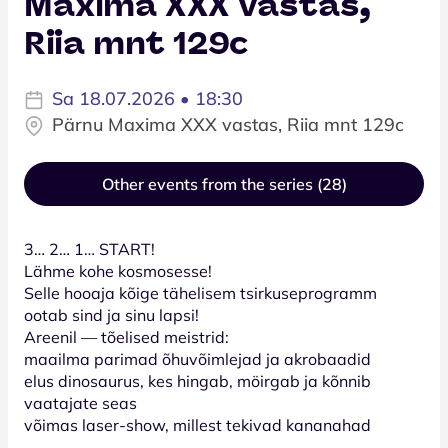
Maxima XXX vastas,
Riia mnt 129c
Sa 18.07.2026 • 18:30
Pärnu Maxima XXX vastas, Riia mnt 129c
Other events from the series (28)
3… 2… 1… START!
Lähme kohe kosmosesse!
Selle hooaja kõige tähelisem tsirkuseprogramm
ootab sind ja sinu lapsi!
Areenil — tõelised meistrid:
maailma parimad õhuvõimlejad ja akrobaadid
elus dinosaurus, kes hingab, möirgab ja kõnnib
vaatajate seas
võimas laser-show, millest tekivad kananahad