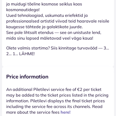
ja muidugi tõeline kosmose seiklus koos
kosmonautidega!
Uued tehnoloogiad, uskumatu eriefektid ja
professionaalsed artistid viivad teid haaravale reisile
kaugesse tähtede ja galaktikate juurde.
See pole lihtsalt etendus — see on unistuste lend,
mida sinu lapsed mäletavad veel väga kaua!
Olete valmis startima? Siis kinnitage turvavööd — 3…
2… 1… LÄHME!
Price information
An additional Piletilevi service fee of €2 per ticket
may be added to the ticket prices listed in the pricing
information. Piletilevi displays the final ticket prices
including the service fee across its channels. Read
more about the service fees
here!