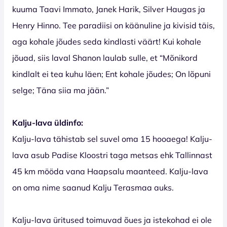
kuuma Taavi Immato, Janek Harik, Silver Haugas ja
Henry Hinno. Tee paradiisi on käänuline ja kivisid täis,
aga kohale jõudes seda kindlasti väärt! Kui kohale
jõuad, siis laval Shanon laulab sulle, et “Mõnikord
kindlalt ei tea kuhu läen; Ent kohale jõudes; On lõpuni
selge; Täna siia ma jään.”
Kalju-lava üldinfo:
Kalju-lava tähistab sel suvel oma 15 hooaega! Kalju-
lava asub Padise Kloostri taga metsas ehk Tallinnast
45 km mööda vana Haapsalu maanteed. Kalju-lava
on oma nime saanud Kalju Terasmaa auks.
Kalju-lava üritused toimuvad õues ja istekohad ei ole