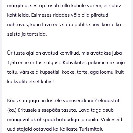
märgitud, sestap tasub tulla kohale varem, et sobiv
koht leida. Esimeses ridades võib olla piiratud
nähtavus, kuna lava ees saab publik soovi korral ka
seista ja tantsida.
Ürituste ajal on avatud kohvikud, mis avatakse juba
1,5h enne ürituse algust. Kohvikutes pakume nii sooja
toitu, värskeid küpsetisi, kooke, torte, aga loomulikult
ka kvaliteetset kohvi!
Koos saatjaga on lastele vanuseni kuni 7 eluaastat
(ka.) üritusele sissepääs tasuta. Lava taga asub
mänguväljak õhkpadi batuudiga ja ronila. Väikeseid
uudistajaid ootavad ka Kallaste Turismitalu