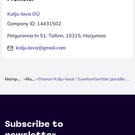
Kalju-lava OÜ
Company ID: 14431502
Pelguranna tn 51, Tallinn, 10315, Harjumaa
kalju.lava@gmail.com
Mainpage
>
Music
>
Shanon Kalju-laval / Suvekontsertide paradiis Padisel
Subscribe to
newsletter