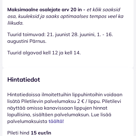
Maksimaalne osalejate arv 20 in -
et kõik saaksid
osa, kuuleksid ja saaks optimaalses tempos veel ka
liikuda.
Tuurid toimuvad: 21. juunist 28. juunini, 1. - 16.
augustini Pärnus.
Tuurid algavad kell 12 ja kell 14.
Hintatiedot
Hinta­tiedoissa ilmoitettuihin lippuhintoihin voidaan
lisätä Piletilevin palvelumaksu 2 € / lippu. Piletilevi
näyttää omissa kanavissaan lippujen hinnat
lopullisina, sisältäen palvelumaksun. Lue lisää
palvelumaksuista
täältä!
Pileti hind
15 eur/in