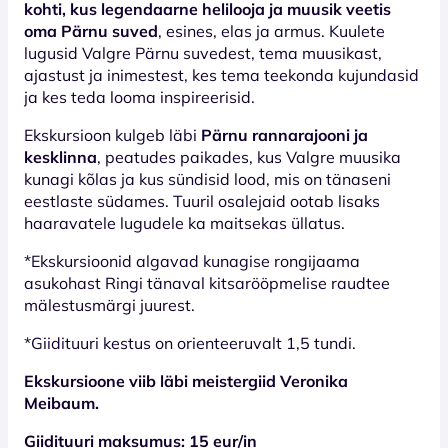
kohti, kus legendaarne helilooja ja muusik veetis
oma Pärnu suved
, esines, elas ja armus. Kuulete
lugusid Valgre Pärnu suvedest, tema muusikast,
ajastust ja inimestest, kes tema teekonda kujundasid
ja kes teda looma inspireerisid.
Ekskursioon kulgeb läbi
Pärnu rannarajooni ja
kesklinna
, peatudes paikades, kus Valgre muusika
kunagi kõlas ja kus sündisid lood, mis on tänaseni
eestlaste südames. Tuuril osalejaid ootab lisaks
haaravatele lugudele ka maitsekas üllatus.
*Ekskursioonid algavad kunagise rongijaama
asukohast Ringi tänaval kitsarööpmelise raudtee
mälestusmärgi juurest.
*Giidituuri kestus on orienteeruvalt 1,5 tundi.
Ekskursioone viib läbi meistergiid Veronika
Meibaum.
Giidituuri maksumus: 15 eur/in