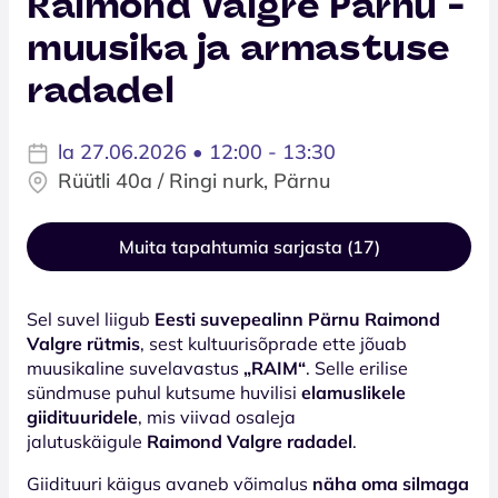
Raimond Valgre Pärnu -
muusika ja armastuse
radadel
la 27.06.2026 • 12:00 - 13:30
Rüütli 40a / Ringi nurk, Pärnu
Muita tapahtumia sarjasta (17)
Sel suvel liigub
Eesti suvepealinn Pärnu Raimond
Valgre rütmis
, sest kultuurisõprade ette jõuab
muusikaline suvelavastus
„RAIM“
. Selle erilise
sündmuse puhul kutsume huvilisi
elamuslikele
giidituuridele
, mis viivad osaleja
jalutuskäigule
Raimond Valgre radadel
.
Giidituuri käigus avaneb võimalus
näha oma silmaga