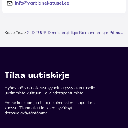
info@varblanekatusel.ee
Kotisivu
>
Teatteri
>
GIIDITUURID meistergiidiga: Raimond Valgre Pärnu - muusika ja armastuse radadel
Tilaa uutiskirje
Hyödynnä yksinoikeusmyynnit ja pysy ajan tasalla
uusimmista kulttuuri- ja viihdetapahtumista.
Emme koskaan jaa tietoja kolmansien osapuolten
kanssa. Tilaamalla tilauksen hyväksyt
tietosuojakäytäntömme.