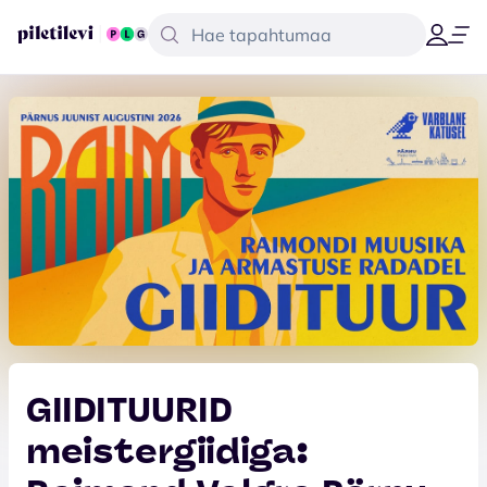
GIIDITUURID
meistergiidiga: