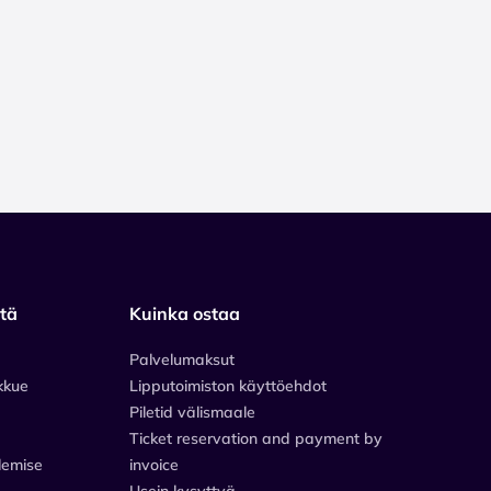
stä
Kuinka ostaa
Palvelumaksut
kkue
Lipputoimiston käyttöehdot
Piletid välismaale
Ticket reservation and payment by
lemise
invoice
Usein kysyttyä