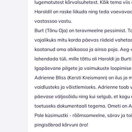
lugematutest kõrvalsuhetest. Kõik tema viis 
Haroldil on raske liikuda ning teda vaevavad
vastassoo vastu.
Burt (Tõnu Oja) on teravmeelne pessimist. T
vajalikuks mitu korda päevas riideid vahet
kaotanud oma abikaasa ja ainsa poja. Aeg-a
lahendada tüli, mille tõttu oli Haroldi ja Bu
Igapäevane pilgete ja vaimukuste loopimise r
Adrienne Bliss (Kersti Kreismann) on ilus ja 
vaidlusteks ja võistlemiseks. Adrienne toob 
päevase väljasõidu ning kui selgub, et kogu 
toetuseks dokumentaali tegema. Ometi on Ad
Pole küsimustki - rõõmsameelne, särav ja to
pingisõbrad kõrvuni ära!