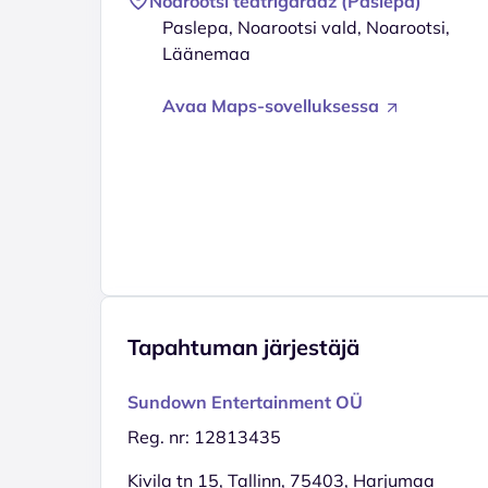
Noarootsi teatrigaraaž (Paslepa)
Paslepa, Noarootsi vald, Noarootsi,
Läänemaa
Avaa Maps-sovelluksessa
Tapahtuman järjestäjä
Sundown Entertainment OÜ
Reg. nr: 12813435
Kivila tn 15, Tallinn, 75403, Harjumaa