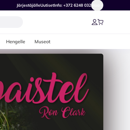
Järjestäjälle
Uutiset
Info: +372 6248 032
Maa
Hengelle
Museot