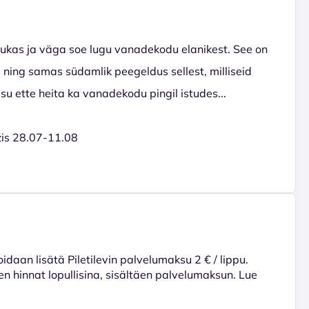
kas ja väga soe lugu vanadekodu elanikest. See on
ing samas südamlik peegeldus sellest, milliseid
u ette heita ka vanadekodu pingil istudes...
is 28.07-11.08
voidaan lisätä Piletilevin palvelumaksu 2 € / lippu.
en hinnat lopullisina, sisältäen palvelumaksun. Lue