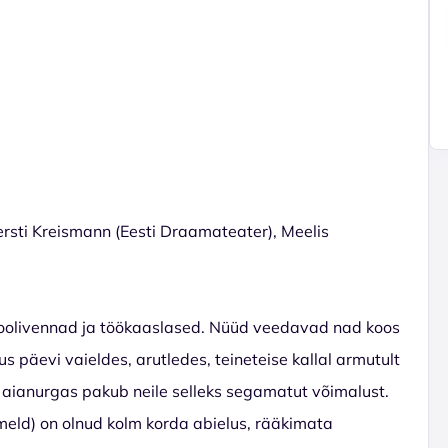
rsti Kreismann (Eesti Draamateater), Meelis
koolivennad ja töökaaslased. Nüüd veedavad nad koos
äevi vaieldes, arutledes, teineteise kallal armutult
s aianurgas pakub neile selleks segamatut võimalust.
eld) on olnud kolm korda abielus, rääkimata