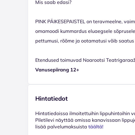
Mis saab edasi?
PINK PÄIKESEPAISTEL on teravmeelne, vaimu
omamoodi kummardus eluaegsele sõprusele n
pettumusi, rõõme ja ootamatusi võib saatus s
Etendused toimuvad Noarootsi Teatrigaraaž
Vanusepiirang 12+
Hintatiedot
Hinta­tiedoissa ilmoitettuihin lippuhintoihin 
Piletilevi näyttää omissa kanavissaan lippuj
lisää palvelumaksuista
täältä!