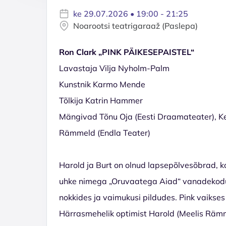
ke 29.07.2026 • 19:00 - 21:25
Noarootsi teatrigaraaž (Paslepa)
Ron Clark „PINK PÄIKESEPAISTEL“
Lavastaja Vilja Nyholm-Palm
Kunstnik Karmo Mende
Tõlkija Katrin Hammer
Mängivad Tõnu Oja (Eesti Draamateater), Ke
Rämmeld (Endla Teater)
Harold ja Burt on olnud lapsepõlvesõbrad, 
uhke nimega „Oruvaatega Aiad“ vanadekodus p
nokkides ja vaimukusi pildudes. Pink vaikse
Härrasmehelik optimist Harold (Meelis Rämm