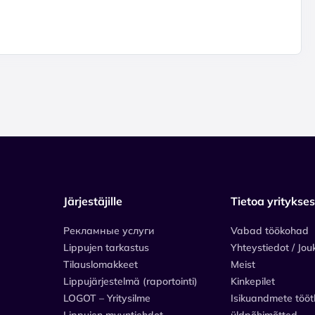
Järjestäjille
Tietoa yritykse
Рекламные услуги
Vabad töökohad
Lippujen tarkastus
Yhteystiedot / Jou
Tilauslomakkeet
Meist
Lippujärjestelmä (raportointi)
Kinkepilet
LOGOT – Yritysilme
Isikuandmete tööt
Lippujen myyntiehdot
üldpõhimõtted