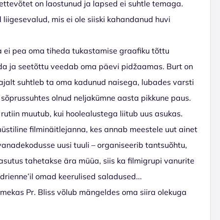
ettevõtet on laostunud ja lapsed ei suhtle temaga.
 liigesevalud, mis ei ole siiski kahandanud huvi
a ei pea oma tiheda tukastamise graafiku tõttu
ada ja seetõttu veedab oma päevi pidžaamas. Burt on
jalt suhtleb ta oma kadunud naisega, lubades varsti
rti sõprussuhtes olnud neljakümne aasta pikkune paus.
utiin muutub, kui hoolealustega liitub uus asukas.
müstiline filminäitlejanna, kes annab meestele uut ainet
vanadekodusse uusi tuuli – organiseerib tantsuõhtu,
asutus tahetakse ära müüa, siis ka filmigrupi vanurite
rienne’il omad keerulised saladused...
imekas Pr. Bliss võlub mängeldes oma siira olekuga