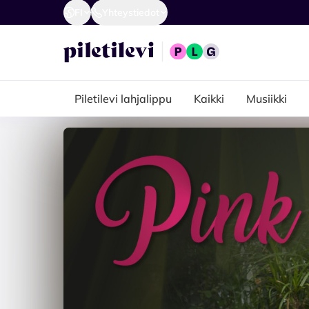
FI
Yhteystiedot
Piletilevi lahjalippu
Kaikki
Musiikki