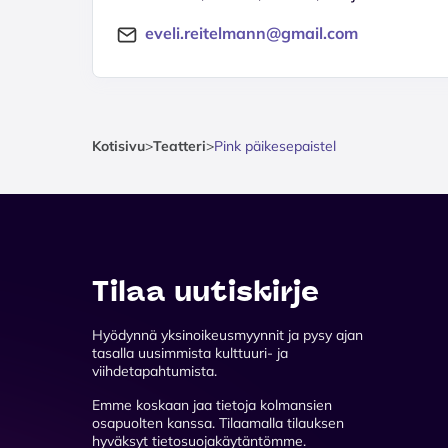
eveli.reitelmann@gmail.com
Kotisivu
>
Teatteri
>
Pink päikesepaistel
Tilaa uutiskirje
Hyödynnä yksinoikeusmyynnit ja pysy ajan
tasalla uusimmista kulttuuri- ja
viihdetapahtumista.
Emme koskaan jaa tietoja kolmansien
osapuolten kanssa. Tilaamalla tilauksen
hyväksyt tietosuojakäytäntömme.