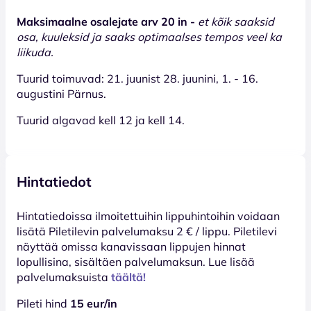
Maksimaalne osalejate arv 20 in -
et kõik saaksid
osa, kuuleksid ja saaks optimaalses tempos veel ka
liikuda.
Tuurid toimuvad: 21. juunist 28. juunini, 1. - 16.
augustini Pärnus.
Tuurid algavad kell 12 ja kell 14.
Hintatiedot
Hinta­tiedoissa ilmoitettuihin lippuhintoihin voidaan
lisätä Piletilevin palvelumaksu 2 € / lippu. Piletilevi
näyttää omissa kanavissaan lippujen hinnat
lopullisina, sisältäen palvelumaksun. Lue lisää
palvelumaksuista
täältä!
Pileti hind
15 eur/in