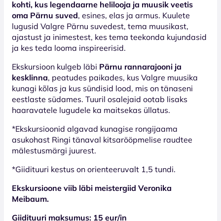
kohti, kus legendaarne helilooja ja muusik veetis
oma Pärnu suved
, esines, elas ja armus. Kuulete
lugusid Valgre Pärnu suvedest, tema muusikast,
ajastust ja inimestest, kes tema teekonda kujundasid
ja kes teda looma inspireerisid.
Ekskursioon kulgeb läbi
Pärnu rannarajooni ja
kesklinna
, peatudes paikades, kus Valgre muusika
kunagi kõlas ja kus sündisid lood, mis on tänaseni
eestlaste südames. Tuuril osalejaid ootab lisaks
haaravatele lugudele ka maitsekas üllatus.
*Ekskursioonid algavad kunagise rongijaama
asukohast Ringi tänaval kitsarööpmelise raudtee
mälestusmärgi juurest.
*Giidituuri kestus on orienteeruvalt 1,5 tundi.
Ekskursioone viib läbi meistergiid Veronika
Meibaum.
Giidituuri maksumus: 15 eur/in