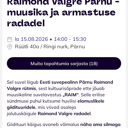
Raimond Valgre Pärnu -
muusika ja armastuse
radadel
la 15.08.2026 • 14:00 - 15:30
Rüütli 40a / Ringi nurk, Pärnu
Muita tapahtumia sarjasta (18)
Sel suvel liigub
Eesti suvepealinn Pärnu Raimond
Valgre rütmis
, sest kultuurisõprade ette jõuab
muusikaline suvelavastus
„RAIM“
. Selle erilise
sündmuse puhul kutsume huvilisi
elamuslikele
giidituuridele
, mis viivad osaleja
jalutuskäigule
Raimond Valgre radadel
.
Giidituuri käigus avaneb võimalus
näha oma silmaga