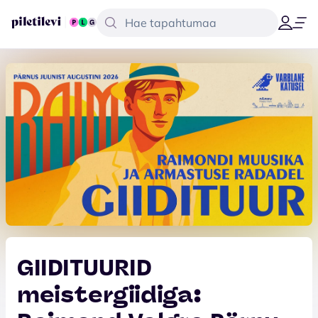
GIIDITUURID
meistergiidiga: