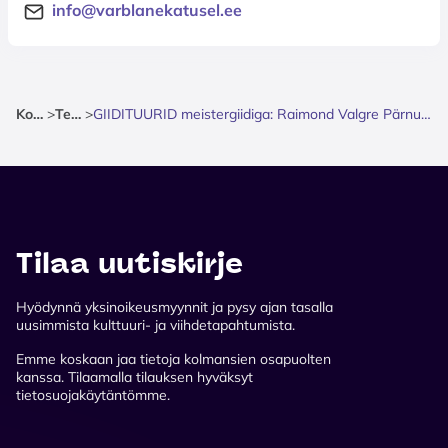
info@varblanekatusel.ee
Kotisivu
>
Teatteri
>
GIIDITUURID meistergiidiga: Raimond Valgre Pärnu - muusika ja armastuse radadel
Tilaa uutiskirje
Hyödynnä yksinoikeusmyynnit ja pysy ajan tasalla
uusimmista kulttuuri- ja viihdetapahtumista.
Emme koskaan jaa tietoja kolmansien osapuolten
kanssa. Tilaamalla tilauksen hyväksyt
tietosuojakäytäntömme.