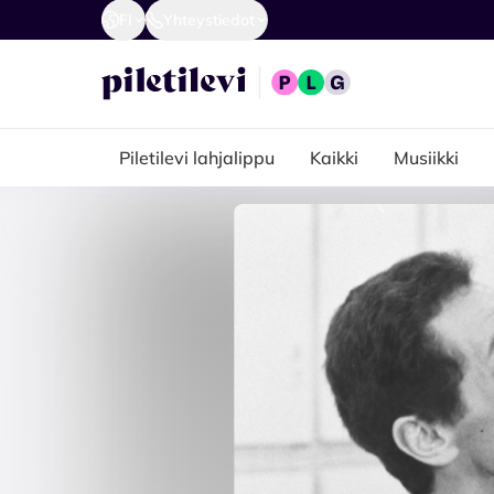
FI
Yhteystiedot
Piletilevi lahjalippu
Kaikki
Musiikki