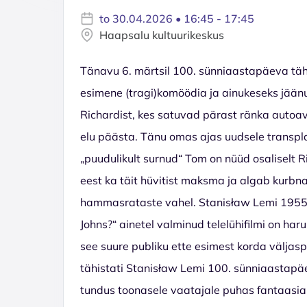
to 30.04.2026 • 16:45 - 17:45
Haapsalu kultuurikeskus
Tänavu 6. märtsil 100. sünniaastapäeva täh
esimene (tragi)komöödia ja ainukeseks jäänu
Richardist, kes satuvad pärast ränka autoava
elu päästa. Tänu omas ajas uudsele transpla
„puudulikult surnud“ Tom on nüüd osaliselt R
eest ka täit hüvitist maksma ja algab kurbn
hammasrataste vahel. Stanisław Lemi 1955. 
Johns?“ ainetel valminud telelühifilmi on haru
see suure publiku ette esimest korda väljaspo
tähistati Stanisław Lemi 100. sünniaastapäe
tundus toonasele vaatajale puhas fantaasia,