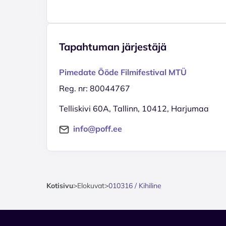
Tapahtuman järjestäjä
Pimedate Ööde Filmifestival MTÜ
Reg. nr: 80044767
Telliskivi 60A, Tallinn, 10412, Harjumaa
info@poff.ee
Kotisivu
>
Elokuvat
>
010316 / Kihiline