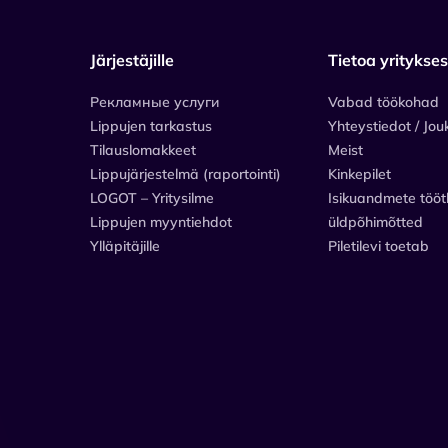
Järjestäjille
Tietoa yritykse
Рекламные услуги
Vabad töökohad
Lippujen tarkastus
Yhteystiedot / Jou
Tilauslomakkeet
Meist
Lippujärjestelmä (raportointi)
Kinkepilet
LOGOT – Yritysilme
Isikuandmete tööt
Lippujen myyntiehdot
üldpõhimõtted
Ylläpitäjille
Piletilevi toetab