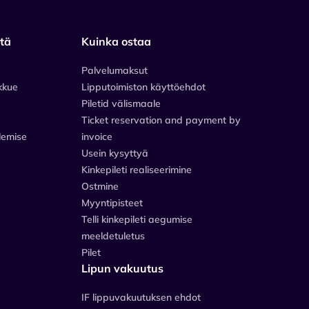
stä
Kuinka ostaa
Palvelumaksut
kkue
Lipputoimiston käyttöehdot
Piletid välismaale
Ticket reservation and payment by
lemise
invoice
Usein kysyttyä
Kinkepileti realiseerimine
Ostmine
Myyntipisteet
Telli kinkepileti aegumise
meeldetuletus
Pilet
Lipun vakuutus
IF lippuvakuutuksen ehdot