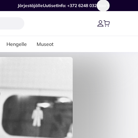
Järjestäjälle
Uutiset
Info: +372 6248 032
Maa
Hengelle
Museot