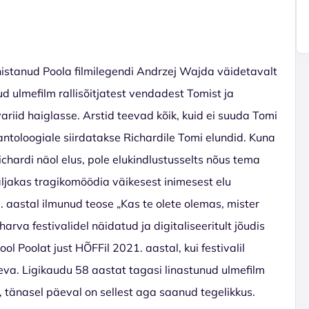
istanud Poola filmilegendi Andrzej Wajda väidetavalt
d ulmefilm rallisõitjatest vendadest Tomist ja
riid haiglasse. Arstid teevad kõik, kuid ei suuda Tomi
ntoloogiale siirdatakse Richardile Tomi elundid. Kuna
ichardi näol elus, pole elukindlustusselts nõus tema
aljakas tragikomöödia väikesest inimesest elu
aastal ilmunud teose „Kas te olete olemas, mister
harva festivalidel näidatud ja digitaliseeritult jõudis
ol Poolat just HÕFFil 2021. aastal, kui festivalil
va. Ligikaudu 58 aastat tagasi linastunud ulmefilm
 tänasel päeval on sellest aga saanud tegelikkus.