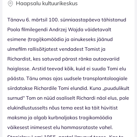
Haapsalu kultuurikeskus
Tänavu 6. märtsil 100. sünniaastapäeva tähistanud
Poola filmilegendi Andrzej Wajda väidetavalt
esimene (tragi)komöödia ja ainukeseks jäänud
ulmefilm rallisõitjatest vendadest Tomist ja
Richardist, kes satuvad pärast ränka autoavariid
haiglasse. Arstid teevad kõik, kuid ei suuda Tomi elu
päästa. Tänu omas ajas uudsele transplantoloogiale
siirdatakse Richardile Tomi elundid. Kuna „puudulikult
surnud“ Tom on nüüd osaliselt Richardi näol elus, pole
elukindlustusselts nõus tema eest ka täit hüvitist
maksma ja algab kurbnaljakas tragikomöödia
väikesest inimesest elu hammasrataste vahel.
Stanisław Lemi 1955. aastal ilmunud teose „Kas te