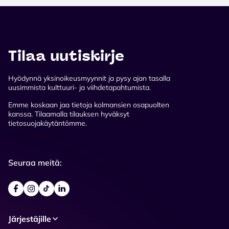
Tilaa uutiskirje
Hyödynnä yksinoikeusmyynnit ja pysy ajan tasalla
uusimmista kulttuuri- ja viihdetapahtumista.
Emme koskaan jaa tietoja kolmansien osapuolten
kanssa. Tilaamalla tilauksen hyväksyt
tietosuojakäytäntömme.
Seuraa meitä:
Järjestäjille