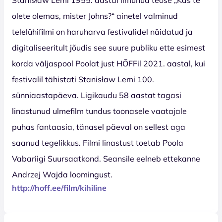
olete olemas, mister Johns?“ ainetel valminud
telelühifilmi on haruharva festivalidel näidatud ja
digitaliseeritult jõudis see suure publiku ette esimest
korda väljaspool Poolat just HÕFFil 2021. aastal, kui
festivalil tähistati Stanisław Lemi 100.
sünniaastapäeva. Ligikaudu 58 aastat tagasi
linastunud ulmefilm tundus toonasele vaatajale
puhas fantaasia, tänasel päeval on sellest aga
saanud tegelikkus. Filmi linastust toetab Poola
Vabariigi Suursaatkond. Seansile eelneb ettekanne
Andrzej Wajda loomingust.
http://hoff.ee/film/kihiline