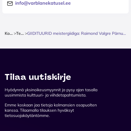
info@varblanekatusel.ee
Kotisivu
>
Teatteri
>
GIIDITUURID meistergiidiga: Raimond Valgre Pärnu - muusika ja armastuse radadel
Tilaa uutiskirje
Hyödynnä yksinoikeusmyynnit ja pysy ajan tasalla
uusimmista kulttuuri- ja viihdetapahtumista.
Emme koskaan jaa tietoja kolmansien osapuolten
kanssa. Tilaamalla tilauksen hyväksyt
tietosuojakäytäntömme.