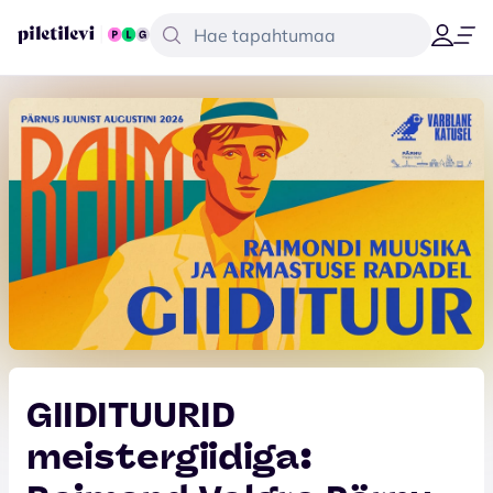
GIIDITUURID
meistergiidiga: