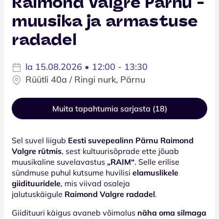
Raimond Valgre Pärnu -
muusika ja armastuse
radadel
la 15.08.2026 • 12:00 - 13:30
Rüütli 40a / Ringi nurk, Pärnu
Muita tapahtumia sarjasta (18)
Sel suvel liigub
Eesti suvepealinn Pärnu Raimond
Valgre rütmis
, sest kultuurisõprade ette jõuab
muusikaline suvelavastus
„RAIM“
. Selle erilise
sündmuse puhul kutsume huvilisi
elamuslikele
giidituuridele
, mis viivad osaleja
jalutuskäigule
Raimond Valgre radadel
.
Giidituuri käigus avaneb võimalus
näha oma silmaga