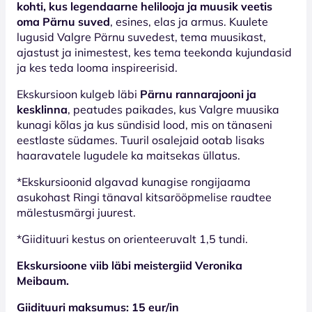
kohti, kus legendaarne helilooja ja muusik veetis
oma Pärnu suved
, esines, elas ja armus. Kuulete
lugusid Valgre Pärnu suvedest, tema muusikast,
ajastust ja inimestest, kes tema teekonda kujundasid
ja kes teda looma inspireerisid.
Ekskursioon kulgeb läbi
Pärnu rannarajooni ja
kesklinna
, peatudes paikades, kus Valgre muusika
kunagi kõlas ja kus sündisid lood, mis on tänaseni
eestlaste südames. Tuuril osalejaid ootab lisaks
haaravatele lugudele ka maitsekas üllatus.
*Ekskursioonid algavad kunagise rongijaama
asukohast Ringi tänaval kitsarööpmelise raudtee
mälestusmärgi juurest.
*Giidituuri kestus on orienteeruvalt 1,5 tundi.
Ekskursioone viib läbi meistergiid Veronika
Meibaum.
Giidituuri maksumus: 15 eur/in