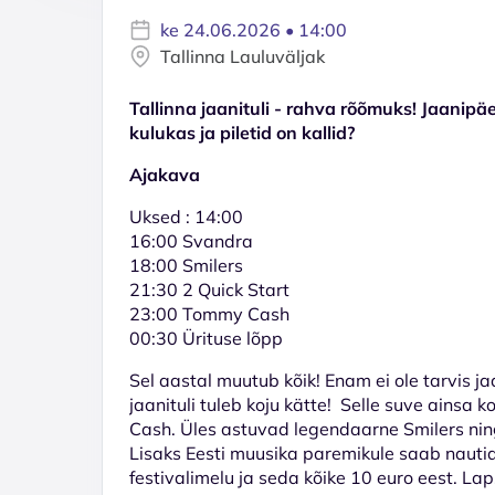
ke 24.06.2026 • 14:00
Tallinna Lauluväljak
Tallinna jaanituli - rahva rõõmuks! Jaanipäe
kulukas ja piletid on kallid?
Ajakava
Uksed : 14:00
16:00 Svandra
18:00 Smilers
21:30 2 Quick Start
23:00 Tommy Cash
00:30 Ürituse lõpp
Sel aastal muutub kõik! Enam ei ole tarvis ja
jaanituli tuleb koju kätte! Selle suve ainsa
Cash. Üles astuvad legendaarne Smilers ning
Lisaks Eesti muusika paremikule saab nautida
festivalimelu ja seda kõike 10 euro eest. L