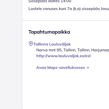
Sissepääs alates 14:00
Lastele vanuses kuni 7a (k.a) sissepääs tas
Tapahtumapaikka
Tallinna Lauluväljak
Narva mnt 95, Tallinn, Tallinn, Harjuma
http://www.lauluvaljak.ee/est
Avaa Maps-sovelluksessa