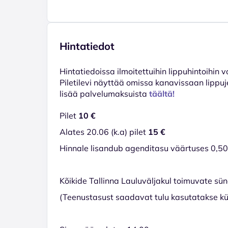
Hintatiedot
Hinta­tiedoissa ilmoitettuihin lippuhintoihin 
Piletilevi näyttää omissa kanavissaan lippuj
lisää palvelumaksuista
täältä!
Pilet
10 €
Alates 20.06 (k.a) pilet
15 €
Hinnale lisandub agenditasu väärtuses 0,50
Kõikide Tallinna Lauluväljakul toimuvate sü
(Teenustasust saadavat tulu kasutatakse kü