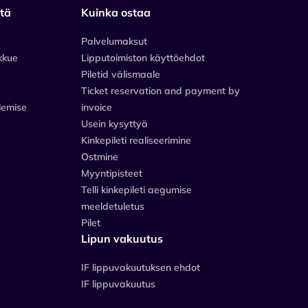
stä
Kuinka ostaa
Palvelumaksut
kkue
Lipputoimiston käyttöehdot
Piletid välismaale
Ticket reservation and payment by
lemise
invoice
Usein kysyttyä
Kinkepileti realiseerimine
Ostmine
Myyntipisteet
Telli kinkepileti aegumise
meeldetuletus
Pilet
Lipun vakuutus
IF lippuvakuutuksen ehdot
IF lippuvakuutus