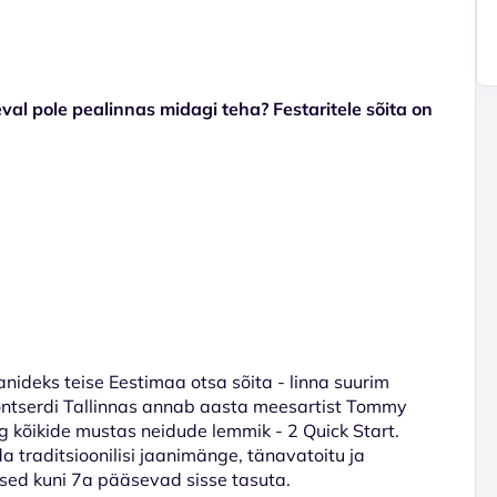
val pole pealinnas midagi teha? Festaritele sõita on
anideks teise Eestimaa otsa sõita - linna suurim
 kontserdi Tallinnas annab aasta meesartist Tommy
 kõikide mustas neidude lemmik - 2 Quick Start.
 traditsioonilisi jaanimänge, tänavatoitu ja
apsed kuni 7a pääsevad sisse tasuta.