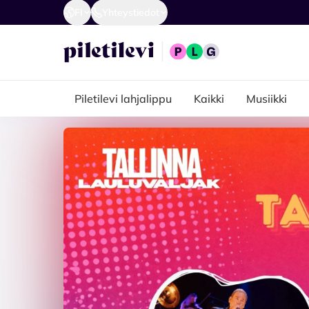
FI
Yhteystiedot
Piletilevi lahjalippu
Kaikki
Musiikki