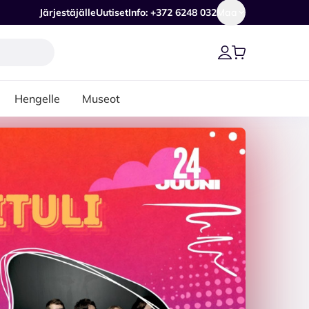
Järjestäjälle
Uutiset
Info: +372 6248 032
Maa
Hengelle
Museot