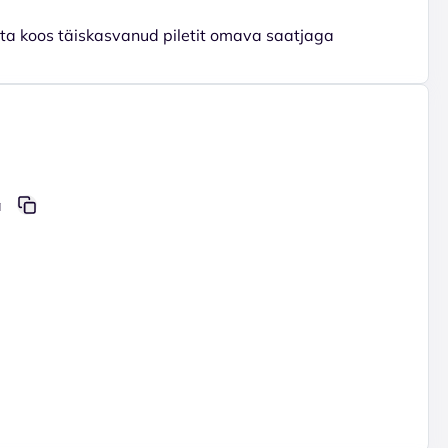
uta koos täiskasvanud piletit omava saatjaga
a