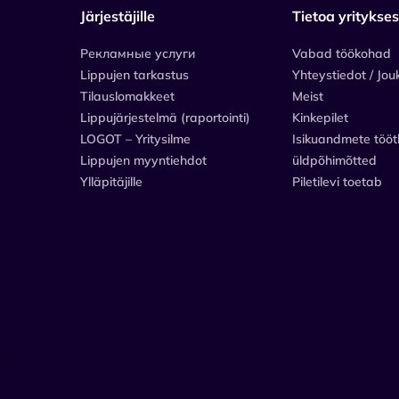
Järjestäjille
Tietoa yritykse
Рекламные услуги
Vabad töökohad
Lippujen tarkastus
Yhteystiedot / Jou
Tilauslomakkeet
Meist
Lippujärjestelmä (raportointi)
Kinkepilet
LOGOT – Yritysilme
Isikuandmete tööt
Lippujen myyntiehdot
üldpõhimõtted
Ylläpitäjille
Piletilevi toetab