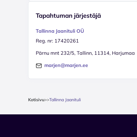
Tapahtuman järjestäjä
Tallinna Jaanituli OÜ
Reg. nr: 17420261
Pärnu mnt 232/5, Tallinn, 11314, Harjumaa
marjen@marjen.ee
Kotisivu
>
>
Tallinna Jaanituli