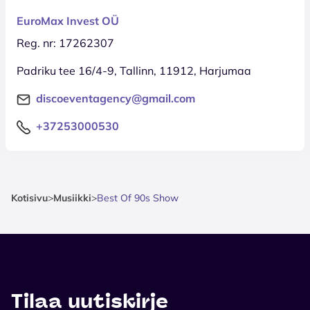
EuroMax Invest OÜ
Reg. nr: 17262307
Padriku tee 16/4-9, Tallinn, 11912, Harjumaa
discoeventagency@gmail.com
+37253000530
Kotisivu
>
Musiikki
>
Best Of 90s Show
Tilaa uutiskirje