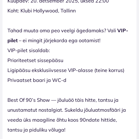
Kuupäev: 20. detsember 2025, uksed 22:00
Koht: Klubi Hollywood, Tallinn
Tahad muuta oma peo veelgi ägedamaks? Vali
VIP-
pilet
– ei mingit järjekorda ega ootamist!
VIP-pilet sisaldab:
Prioriteetset sissepääsu
Ligipääsu eksklusiivsesse VIP-alasse (teine korrus)
Privaatset baari ja WC-d
Best Of 90’s Show — jõuluöö täis hitte, tantsu ja
unustamatut nostalgiat. Sukeldu jõuluatmosfääri ja
veeda üks maagiline õhtu koos 90ndate hittide,
tantsu ja piduliku võluga!