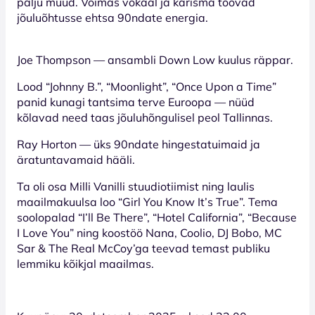
palju muud. Võimas vokaal ja karisma toovad
jõuluõhtusse ehtsa 90ndate energia.
Joe Thompson — ansambli Down Low kuulus räppar.
Lood “Johnny B.”, “Moonlight”, “Once Upon a Time”
panid kunagi tantsima terve Euroopa — nüüd
kõlavad need taas jõuluhõngulisel peol Tallinnas.
Ray Horton — üks 90ndate hingestatuimaid ja
äratuntavamaid hääli.
Ta oli osa Milli Vanilli stuudiotiimist ning laulis
maailmakuulsa loo “Girl You Know It’s True”. Tema
soolopalad “I’ll Be There”, “Hotel California”, “Because
I Love You” ning koostöö Nana, Coolio, DJ Bobo, MC
Sar & The Real McCoy’ga teevad temast publiku
lemmiku kõikjal maailmas.