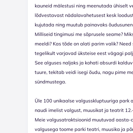
kauneid mälestusi ning meenutada ühiselt ve
lõdvestavast nädalavahetusest kesk loodust 
kujutada ning muutub painavaks õudusunen
Milliseid tingimusi me sõprusele seame? Mik
meeldi? Kas tõde on alati parim valik? Nee
tegelikult varjavad üksteise eest vägagi palj
See alguses naljaks ja kohati absurdi kal
tuure, tekitab veidi isegi õudu, nagu pime m
sündmustega.
Üle 100 unikaalse valgusskluptuuriga park a
naudi imelist valgust, muusikat ja teatrit 1
Meie valgusatraktsioonid muutuvad aasta-aa
valgusega toome parki teatri, muusika ja p