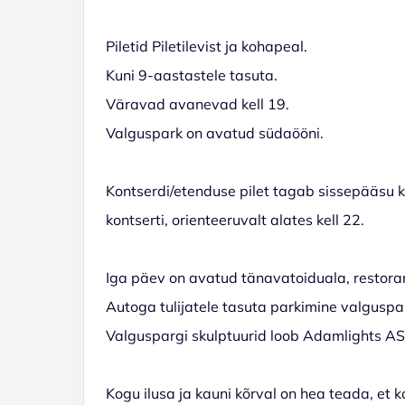
Piletid Piletilevist ja kohapeal.
Kuni 9-aastastele tasuta.
Väravad avanevad kell 19.
Valguspark on avatud südaööni.
Kontserdi/etenduse pilet tagab sissepääsu k
kontserti, orienteeruvalt alates kell 22.
Iga päev on avatud tänavatoiduala, restoran
Autoga tulijatele tasuta parkimine valguspar
Valguspargi skulptuurid loob Adamlights A
Kogu ilusa ja kauni kõrval on hea teada, et k