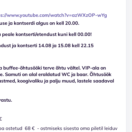
ps://www.youtube.com/watch?v=azWXzOP-wYg
use ja kontserdi algus on kell 20.00.
peale kontserti/etendust kuni kell 00.00!
st ja kontserti 14.08 ja 15.08 kell 22.15
a buffee-õhtusööki terve õhtu vältel. VIP-ala on
e. Samuti on alal eraldatud WC ja baar. Õhtusöök
kastmed, koogivaliku ja palju muud, lastele saadaval
vastu.
€
juba ostetud 68 € - ostmiseks sisesta oma piletil leiduv