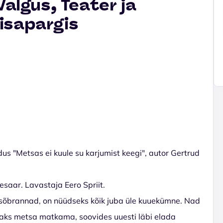
Valgus, Teater ja
isapargis
dus "Metsas ei kuule su karjumist keegi", autor Gertrud
esaar. Lavastaja Eero Spriit.
esõbrannad, on nüüdseks kõik juba üle kuuekümne. Nad
vaks metsa matkama, soovides uuesti läbi elada