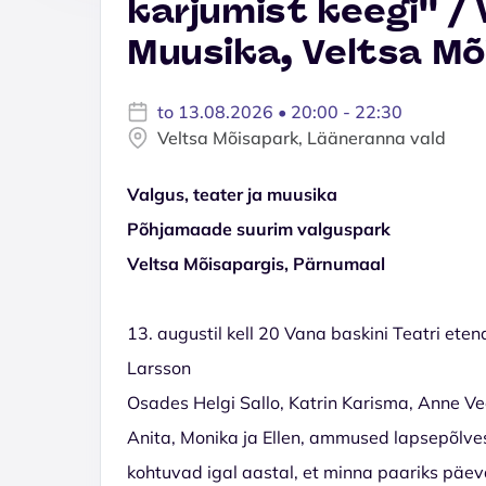
karjumist keegi'' / 
Muusika, Veltsa Mõ
to 13.08.2026 • 20:00 - 22:30
Veltsa Mõisapark, Lääneranna vald
Valgus, teater ja muusika
Põhjamaade suurim valguspark
Veltsa Mõisapargis, Pärnumaal
13. augustil kell 20 Vana baskini Teatri eten
Larsson
Osades Helgi Sallo, Katrin Karisma, Anne Ve
Anita, Monika ja Ellen, ammused lapsepõlv
kohtuvad igal aastal, et minna paariks päe