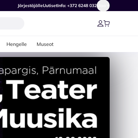
Järjestäjälle
Uutiset
Info: +372 6248 032
Maa
Hengelle
Museot