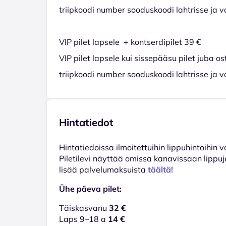
triipkoodi number sooduskoodi lahtrisse ja v
VIP pilet lapsele + kontserdipilet 39 €
VIP pilet lapsele kui sissepääsu pilet juba o
triipkoodi number sooduskoodi lahtrisse ja v
Hintatiedot
Hinta­tiedoissa ilmoitettuihin lippuhintoihin 
Piletilevi näyttää omissa kanavissaan lippuj
lisää palvelumaksuista
täältä!
Ühe päeva pilet:
Täiskasvanu
32 €
Laps 9–18 a
14 €