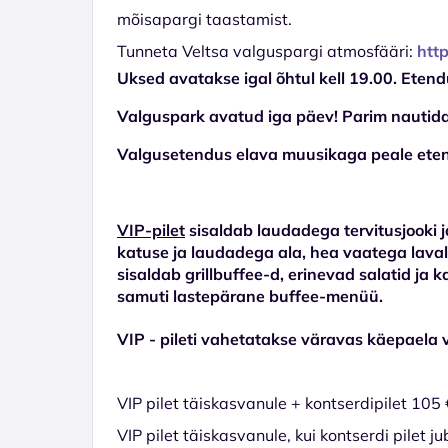
mõisapargi taastamist.
Tunneta Veltsa valguspargi atmosfääri:
htt
Uksed avatakse igal õhtul kell 19.00. Etend
Valguspark avatud iga päev! Parim nautida 
Valgusetendus elava muusikaga peale etendu
VIP-pilet
sisaldab laudadega tervitusjooki j
katuse ja laudadega ala, hea vaatega laval
sisaldab grillbuffee-d, erinevad salatid ja 
samuti lastepärane buffee-menüü.
VIP - pileti vahetatakse väravas käepaela 
VIP pilet täiskasvanule + kontserdipilet 105 
VIP pilet täiskasvanule, kui kontserdi pilet 