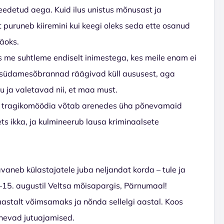
edetud aega. Kuid ilus unistus mõnusast ja
puruneb kiiremini kui keegi oleks seda ette osanud
äoks.
s me suhtleme endiselt inimestega, kes meile enam ei
d südamesõbrannad räägivad küll aususest, aga
u ja valetavad nii, et maa must.
duv tragikomöödia võtab arenedes üha põnevamaid
ets ikka, ja kulmineerub lausa kriminaalsete
vaneb külastajatele juba neljandat korda – tule ja
2.–15. augustil Veltsa mõisapargis, Pärnumaal!
stalt võimsamaks ja nõnda sellelgi aastal. Koos
õnevad jutuajamised.