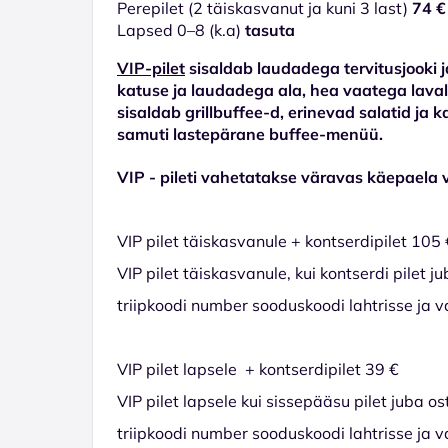
Perepilet (2 täiskasvanut ja kuni 3 last)
74 €
Lapsed 0–8 (k.a)
tasuta
VIP-pilet
sisaldab laudadega tervitusjooki j
katuse ja laudadega ala, hea vaatega laval
sisaldab grillbuffee-d, erinevad salatid ja 
samuti lastepärane buffee-menüü.
VIP - pileti vahetatakse väravas käepaela 
VIP pilet täiskasvanule + kontserdipilet 105 
VIP pilet täiskasvanule, kui kontserdi pilet 
triipkoodi number sooduskoodi lahtrisse ja v
VIP pilet lapsele + kontserdipilet 39 €
VIP pilet lapsele kui sissepääsu pilet juba o
triipkoodi number sooduskoodi lahtrisse ja v