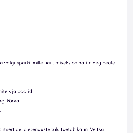
a valgusparki, mille nautimiseks on parim aeg peale
itelk ja baarid.
gi kõrval.
S.
ontsertide ja etenduste tulu toetab kauni Veltsa