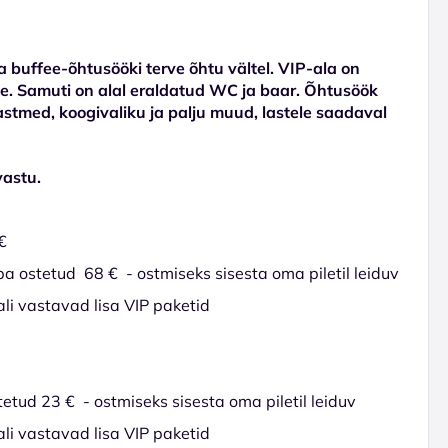
a buffee-õhtusööki terve õhtu vältel. VIP-ala on
e. Samuti on alal eraldatud WC ja baar. Õhtusöök
kastmed, koogivaliku ja palju muud, lastele saadaval
vastu.
€
juba ostetud 68 € - ostmiseks sisesta oma piletil leiduv
ali vastavad lisa VIP paketid
stetud 23 € - ostmiseks sisesta oma piletil leiduv
ali vastavad lisa VIP paketid