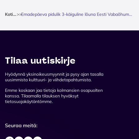
Kotisivu
>
>
Emadepäeva pidulik 3-käiguline lõuna Eesti Vabaõhumuuseumi Kolu kõrtsis
Tilaa uutiskirje
Hyödynnä yksinoikeusmyynnit ja pysy ajan tasalla
uusimmista kulttuuri- ja viihdetapahtumista.
Emme koskaan jaa tietoja kolmansien osapuolten
kanssa. Tilaamalla tilauksen hyväksyt
tietosuojakäytäntömme.
Seuraa meitä: