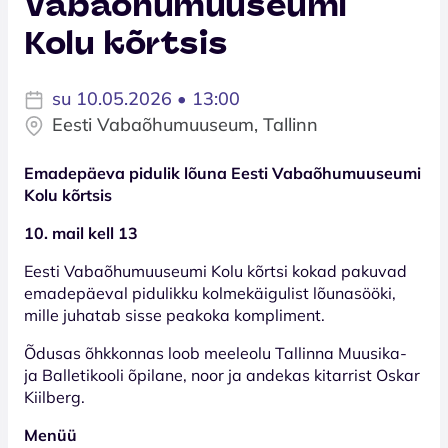
Vabaõhumuuseumi
Kolu kõrtsis
su 10.05.2026 • 13:00
Eesti Vabaõhumuuseum, Tallinn
Emadepäeva pidulik lõuna Eesti Vabaõhumuuseumi
Kolu kõrtsis
10. mail kell 13
Eesti Vabaõhumuuseumi Kolu kõrtsi kokad pakuvad
emadepäeval pidulikku kolmekäigulist lõunasööki,
mille juhatab sisse peakoka kompliment.
Õdusas õhkkonnas loob meeleolu Tallinna Muusika-
ja Balletikooli õpilane, noor ja andekas kitarrist Oskar
Kiilberg.
Menüü