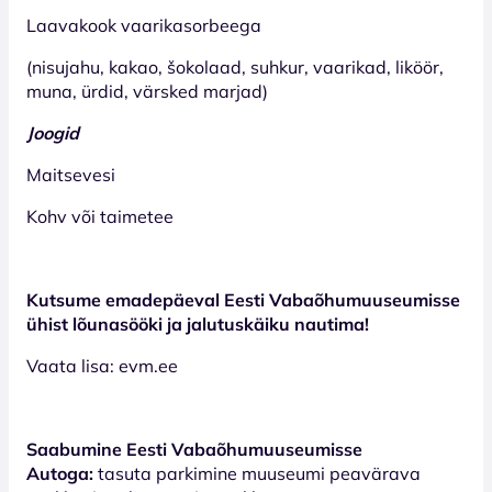
Laavakook vaarikasorbeega
(nisujahu, kakao, šokolaad, suhkur, vaarikad, liköör,
muna, ürdid, värsked marjad)
Joogid
Maitsevesi
Kohv või taimetee
Kutsume emadepäeval Eesti Vabaõhumuuseumisse
ühist lõunasööki ja jalutuskäiku nautima!
Vaata lisa: evm.ee
Saabumine Eesti Vabaõhumuuseumisse
Autoga:
tasuta parkimine muuseumi peavärava