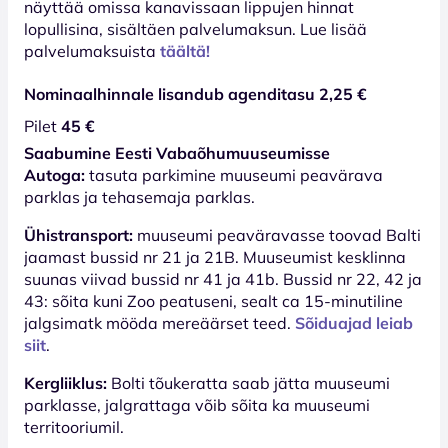
näyttää omissa kanavissaan lippujen hinnat
lopullisina, sisältäen palvelumaksun. Lue lisää
palvelumaksuista
täältä!
Nominaalhinnale lisandub agenditasu 2,25 €
Pilet
45 €
Saabumine Eesti Vabaõhumuuseumisse
Autoga:
tasuta parkimine muuseumi peavärava
parklas ja tehasemaja parklas.
Ühistransport:
muuseumi peaväravasse toovad Balti
jaamast bussid nr 21 ja 21B. Muuseumist kesklinna
suunas viivad bussid nr 41 ja 41b. Bussid nr 22, 42 ja
43: sõita kuni Zoo peatuseni, sealt ca 15-minutiline
jalgsimatk mööda mereäärset teed.
Sõiduajad leiab
siit
.
Kergliiklus:
Bolti tõukeratta saab jätta muuseumi
parklasse, jalgrattaga võib sõita ka muuseumi
territooriumil.