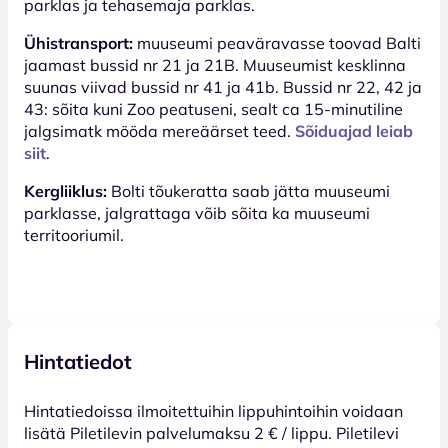
parklas ja tehasemaja parklas.
Ühistransport:
muuseumi peaväravasse toovad Balti
jaamast bussid nr 21 ja 21B. Muuseumist kesklinna
suunas viivad bussid nr 41 ja 41b. Bussid nr 22, 42 ja
43: sõita kuni Zoo peatuseni, sealt ca 15-minutiline
jalgsimatk mööda mereäärset teed.
Sõiduajad leiab
siit
.
Kergliiklus:
Bolti tõukeratta saab jätta muuseumi
parklasse, jalgrattaga võib sõita ka muuseumi
territooriumil.
Hintatiedot
Hinta­tiedoissa ilmoitettuihin lippuhintoihin voidaan
lisätä Piletilevin palvelumaksu 2 € / lippu. Piletilevi