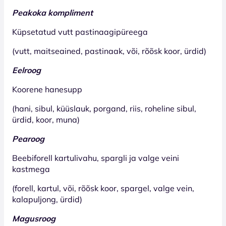
Peakoka kompliment
Küpsetatud vutt pastinaagipüreega
(vutt, maitseained, pastinaak, või, rõõsk koor, ürdid)
Eelroog
Koorene hanesupp
(hani, sibul, küüslauk, porgand, riis, roheline sibul,
ürdid, koor, muna)
Pearoog
Beebiforell kartulivahu, spargli ja valge veini
kastmega
(forell, kartul, või, rõõsk koor, spargel, valge vein,
kalapuljong, ürdid)
Magusroog