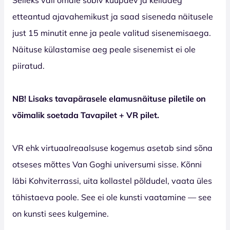
etteantud ajavahemikust ja saad siseneda näitusele
just 15 minutit enne ja peale valitud sisenemisaega.
Näituse külastamise aeg peale sisenemist ei ole
piiratud.
NB! Lisaks tavapärasele elamusnäituse piletile on
võimalik soetada Tavapilet + VR pilet.
VR ehk virtuaalreaalsuse kogemus asetab sind sõna
otseses mõttes Van Goghi universumi sisse. Kõnni
läbi Kohviterrassi, uita kollastel põldudel, vaata üles
tähistaeva poole. See ei ole kunsti vaatamine — see
on kunsti sees kulgemine.