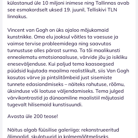
külastanud üle 10 miljoni inimese ning Tallinnas avab
see esmakordselt uksed 19. juunil, Telliskivi TLN
linnakus.
Vincent van Gogh on üks ajaloo mõjukamaid
kunstnikke. Oma elu jooksul võitles ta vaesuse ja
vaimse tervise probleemidega ning saavutas
tunnustuse alles pärast surma. Ta tõi maalikunsti
enneolematu emotsionaalsuse, värvide jõu ja isikliku
eneseväljenduse. Kui paljud tema kaasaegsed
püüdsid kujutada maailma realistlikult, siis Van Gogh
kasutas värve ja pintslitõmbeid just sisemiste
tunnete edasiandmiseks – näiteks rahutuse, rõõmu,
üksinduse või lootuse väljendamiseks. Tema julged
värvikontrastid ja dünaamiline maalistiil mõjutasid
tugevalt hilisemaid kunstisuundi.
Avasta üle 200 teose!
Näitus algab füüsilise galeriiga: rekonstrueeritud
õlimaalid, skulptuurid ja kolmemõõtmeliseks