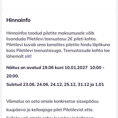
Hinnainfo
Hinnainfos toodud piletite maksumusele võib
lisanduda Piletilevi teenustasu 2€ pileti kohta.
Piletilevi kuvab oma kanalites piletite hindu lõplikuna
koos Piletilevi teenustasuga. Teenustasude kohta loe
lähemalt
siit!
Näitus on avatud 19.06 kuni 10.01.2027 10:00 -
20:00.
Suletud
23.06, 24.06, 24.12, 25.12, 31.12 ja 1.01
Võimalus on osta omale konkreetse sissepääsu
kuupäeva ja kellaajaga pilet Piletilevist ette.
Selleks vali omale sobiv kuupäev ja kellaaeg