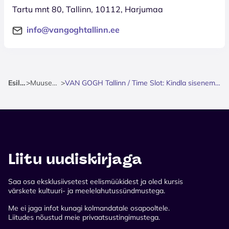
Tartu mnt 80, Tallinn, 10112, Harjumaa
info@vangoghtallinn.ee
Esileht
>
Muuseumid
>
VAN GOGH Tallinn / Time Slot: Kindla sisenemisajaga pilet
Liitu uudiskirjaga
Saa osa eksklusiivsetest eelismüükidest ja oled kursis
värskete kultuuri- ja meelelahutussündmustega.
Me ei jaga infot kunagi kolmandatale osapooltele.
Liitudes nõustud meie privaatsustingimustega.