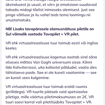
üksindusest ja usust, et värv ja emotsioon suudavad
tabada midagi tõelist inimeseks olemisest. Just see
pinge võitluse ja ilu vahel teeb tema loomingu nii
unustamatuks.
NB! Lisaks tavapärasele elamusnäituse piletile on
Sul võimalik soetada Tavapilet + VR pilet.
VR ehk virtuaalreaalsuse tuur toimub eesti või inglise
keeles
VR ehk virtuaalreaalsuse kogemus asetab sind sõna
otseses mõttes Van Goghi universumi sisse. Kõnni
läbi Kohviterrassi, uita kollastel põldudel, vaata üles
tähistaeva poole. See ei ole kunsti vaatamine — see
on kunsti sees kulgemine.
VR virtuaalreaalsuse tuur toimub eraldi ruumis
(prillidega). VR tuurile pääseb vaid spetsiaalse
piletiga, mille väärtus piletimaksumuses on 2€. VR
tuuri soovi korral vali piletitüübiks Tavapilet + VR.