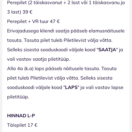
Perepilet (2 täiskasvanut + 2 last või 1 täiskasvanu ja
3 last) 39 €
Perepilet + VR tuur 47 €
Erivajadusega kliendi saatja pääseb elamusnäitusele
tasuta. Tasuta pilet tuleb Piletilevist välja võtta.
Selleks sisesta sooduskoodi väljale kood "
SAATJA
" ja
vali vastav saatja piletitüüp.
Alla 4a (k.a) laps pääseb näitusele tasuta. Tasuta
pilet tuleb Piletilevist välja võtta. Selleks sisesta
sooduskoodi väljale kood "
LAPS
" ja vali vastav lapse
piletitüüp.
HINNAD L-P
Täispilet 17 €