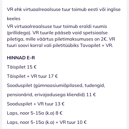
VR ehk virtuaalreaalsuse tuur toimub eesti või inglise
keeles
VR virtuaalreaalsuse tuur toimub eraldi ruumis
(prillidega). VR tuurile pääseb vaid spetsiaalse
piletiga, mille väärtus piletimaksumuses on 2€. VR
tuuri soovi korral vali piletitüübiks Tavapilet + VR.
HINNAD E-R
Täispilet 15 €
Täispilet + VR tuur 17 €
Sooduspilet (gümnaasiumiõpilased, tudengid,
pensionärid, erivajadusega kliendid) 11 €
Sooduspilet + VR tuur 13 €
Laps, noor 5-15a (k.a) 8 €
Laps, noor 5-15a (k.a) + VR tuur 10 €