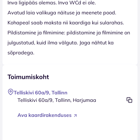
Inva ligipääs olemas. Inva WCd ei ole.
Avatud laia valikuga näituse ja meenete pood.
Kohapeal saab maksta nii kaardiga kui sularahas.
Pildistamine ja filmimine: pildistamine ja filmimine on
julgustatud, kuid ilma välguta. Jaga nähtut ka
sõpradega.
Toimumiskoht
Telliskivi 60a/9, Tallinn
Telliskivi 60a/9, Tallinn, Harjumaa
Ava kaardirakenduses