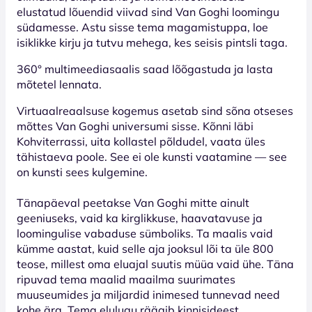
elustatud lõuendid viivad sind Van Goghi loomingu
südamesse. Astu sisse tema magamistuppa, loe
isiklikke kirju ja tutvu mehega, kes seisis pintsli taga.
360° multimeediasaalis saad lõõgastuda ja lasta
mõtetel lennata.
Virtuaalreaalsuse kogemus asetab sind sõna otseses
mõttes Van Goghi universumi sisse. Kõnni läbi
Kohviterrassi, uita kollastel põldudel, vaata üles
tähistaeva poole. See ei ole kunsti vaatamine — see
on kunsti sees kulgemine.
Tänapäeval peetakse Van Goghi mitte ainult
geeniuseks, vaid ka kirglikkuse, haavatavuse ja
loomingulise vabaduse sümboliks. Ta maalis vaid
kümme aastat, kuid selle aja jooksul lõi ta üle 800
teose, millest oma eluajal suutis müüa vaid ühe. Täna
ripuvad tema maalid maailma suurimates
muuseumides ja miljardid inimesed tunnevad need
kohe ära. Tema elulugu räägib kinnisideest,