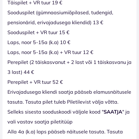
Täispilet + VR tuur 19 €
Sooduspilet (gümnaasiumiõpilased, tudengid,
pensionärid, erivajadusega kliendid) 13 €
Sooduspilet + VR tuur 15 €
Laps, noor 5-15a (k.a) 10 €
Laps, noor 5-15a (k.a) + VR tuur 12 €
Perepilet (2 täiskasvanut + 2 last või 1 täiskasvanu ja
3 last) 44 €
Perepilet + VR tuur 52 €
Erivajadusega kliendi saatja pääseb elamusnäitusele
tasuta. Tasuta pilet tuleb Piletilevist välja võtta.
Selleks sisesta sooduskoodi väljale kood "
SAATJA
" ja
vali vastav saatja piletitüüp
Alla 4a (k.a) laps pääseb näitusele tasuta. Tasuta