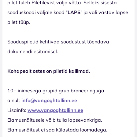
pilet tuleb Piletilevist välja võtta. Selleks sisesta
sooduskoodi väljale kood "
LAPS
" ja vali vastav lapse
piletitüüp.
Sooduspiletid kehtivad soodustust tõendava
dokumendi esitamisel.
Kohapealt ostes on piletid kallimad.
10+ inimesega grupid grupibroneeringuga
ainult
info@vangoghtallinn.ee
Lisainfo:
www.vangoghtallinn.ee
Elamusnäitusele võib tulla lapsevankriga.
Elamusnäitust ei saa külastada loomadega.