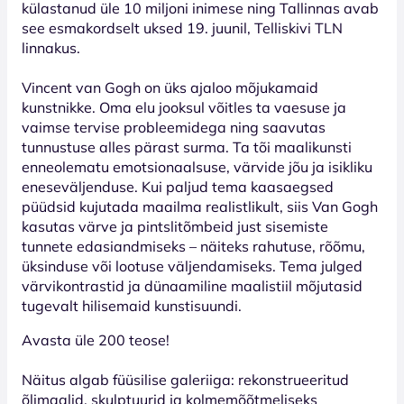
külastanud üle 10 miljoni inimese ning Tallinnas avab
see esmakordselt uksed 19. juunil, Telliskivi TLN
linnakus.
Vincent van Gogh on üks ajaloo mõjukamaid
kunstnikke. Oma elu jooksul võitles ta vaesuse ja
vaimse tervise probleemidega ning saavutas
tunnustuse alles pärast surma. Ta tõi maalikunsti
enneolematu emotsionaalsuse, värvide jõu ja isikliku
eneseväljenduse. Kui paljud tema kaasaegsed
püüdsid kujutada maailma realistlikult, siis Van Gogh
kasutas värve ja pintslitõmbeid just sisemiste
tunnete edasiandmiseks – näiteks rahutuse, rõõmu,
üksinduse või lootuse väljendamiseks. Tema julged
värvikontrastid ja dünaamiline maalistiil mõjutasid
tugevalt hilisemaid kunstisuundi.
Avasta üle 200 teose!
Näitus algab füüsilise galeriiga: rekonstrueeritud
õlimaalid, skulptuurid ja kolmemõõtmeliseks