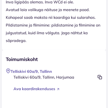
Inva ligipääs olemas. Inva WCd ei ole.
Avatud laia valikuga näituse ja meenete pood.
Kohapeal saab maksta nii kaardiga kui sularahas.
Pildistamine ja filmimine: pildistamine ja filmimine on
julgustatud, kuid ilma välguta. Jaga nähtut ka
sõpradega.
Toimumiskoht
Telliskivi 60a/9, Tallinn
Telliskivi 60a/9, Tallinn, Harjumaa
Ava kaardirakenduses