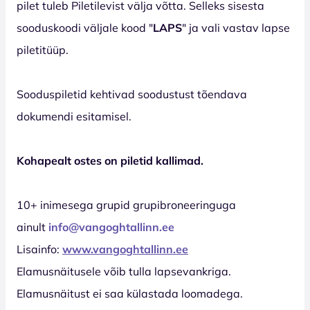
pilet tuleb Piletilevist välja võtta. Selleks sisesta
sooduskoodi väljale kood "
LAPS
" ja vali vastav lapse
piletitüüp.
Sooduspiletid kehtivad soodustust tõendava
dokumendi esitamisel.
Kohapealt ostes on piletid kallimad.
10+ inimesega grupid grupibroneeringuga
ainult
info@vangoghtallinn.ee
Lisainfo:
www.vangoghtallinn.ee
Elamusnäitusele võib tulla lapsevankriga.
Elamusnäitust ei saa külastada loomadega.