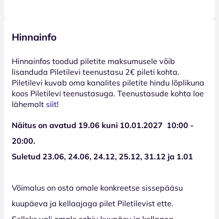
Hinnainfo
Hinnainfos toodud piletite maksumusele võib
lisanduda Piletilevi teenustasu 2€ pileti kohta.
Piletilevi kuvab oma kanalites piletite hindu lõplikuna
koos Piletilevi teenustasuga. Teenustasude kohta loe
lähemalt
siit!
Näitus on avatud 19.06 kuni 10.01.2027 10:00 -
20:00.
Suletud
23.06, 24.06, 24.12, 25.12, 31.12 ja 1.01
Võimalus on osta omale konkreetse sissepääsu
kuupäeva ja kellaajaga pilet Piletilevist ette.
Selleks vali omale sobiv kuupäev ja kellaaeg