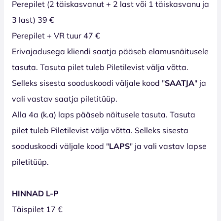
Perepilet (2 täiskasvanut + 2 last või 1 täiskasvanu ja
3 last) 39 €
Perepilet + VR tuur 47 €
Erivajadusega kliendi saatja pääseb elamusnäitusele
tasuta. Tasuta pilet tuleb Piletilevist välja võtta.
Selleks sisesta sooduskoodi väljale kood "
SAATJA
" ja
vali vastav saatja piletitüüp.
Alla 4a (k.a) laps pääseb näitusele tasuta. Tasuta
pilet tuleb Piletilevist välja võtta. Selleks sisesta
sooduskoodi väljale kood "
LAPS
" ja vali vastav lapse
piletitüüp.
HINNAD L-P
Täispilet 17 €