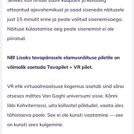
etteantud ajavahemikust ja saad siseneda näitusele
just 15 minutit enne ja peale valitud sisenemisaega.
Näituse külastamise aeg peale sisenemist ei ole
piiratud.
NB! Lisaks tavapärasele elamusnäituse piletile on
võimalik soetada Tavapilet + VR pilet.
VR ehk virtuaalreaalsuse kogemus asetab sind sõna
otseses mõttes Van Goghi universumi sisse. Kõnni
läbi Kohviterrassi, uita kollastel põldudel, vaata üles
tähistaeva poole. See ei ole kunsti vaatamine — see
on kunsti sees kulgemine.