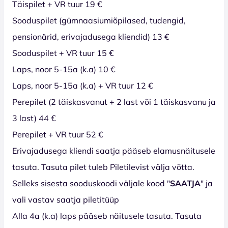
Täispilet + VR tuur 19 €
Sooduspilet (gümnaasiumiõpilased, tudengid,
pensionärid, erivajadusega kliendid) 13 €
Sooduspilet + VR tuur 15 €
Laps, noor 5-15a (k.a) 10 €
Laps, noor 5-15a (k.a) + VR tuur 12 €
Perepilet (2 täiskasvanut + 2 last või 1 täiskasvanu ja
3 last) 44 €
Perepilet + VR tuur 52 €
Erivajadusega kliendi saatja pääseb elamusnäitusele
tasuta. Tasuta pilet tuleb Piletilevist välja võtta.
Selleks sisesta sooduskoodi väljale kood "
SAATJA
" ja
vali vastav saatja piletitüüp
Alla 4a (k.a) laps pääseb näitusele tasuta. Tasuta