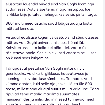
elustatud lõuendid viivad sind Van Goghi loomingu
südamesse. Astu sisse tema magamistuppa, loe
isiklikke kirju ja tutvu mehega, kes seisis pintsli taga.
360° multimeediasaalis saad lõõgastuda ja lasta
mõtetel lennata.
Virtuaalreaalsuse kogemus asetab sind sõna otseses
mõttes Van Goghi universumi sisse. Kõnni läbi
Kohviterrassi, uita kollastel põldudel, vaata üles
tähistaeva poole. See ei ole kunsti vaatamine — see
on kunsti sees kulgemine.
Tänapäeval peetakse Van Goghi mitte ainult
geeniuseks, vaid ka kirglikkuse, haavatavuse ja
loomingulise vabaduse sümboliks. Ta maalis vaid
kümme aastat, kuid selle aja jooksul lõi ta üle 800
teose, millest oma eluajal suutis müüa vaid ühe. Täna
ripuvad tema maalid maailma suurimates
muuseumides ja miljardid inimesed tunnevad need
kohe ära. Tema elulugu räägib kinnisideest,