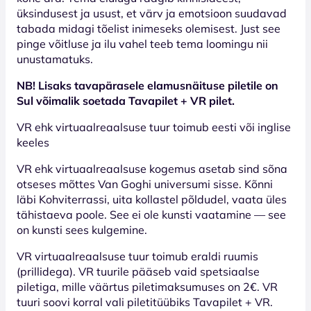
üksindusest ja usust, et värv ja emotsioon suudavad
tabada midagi tõelist inimeseks olemisest. Just see
pinge võitluse ja ilu vahel teeb tema loomingu nii
unustamatuks.
NB! Lisaks tavapärasele elamusnäituse piletile on
Sul võimalik soetada Tavapilet + VR pilet.
VR ehk virtuaalreaalsuse tuur toimub eesti või inglise
keeles
VR ehk virtuaalreaalsuse kogemus asetab sind sõna
otseses mõttes Van Goghi universumi sisse. Kõnni
läbi Kohviterrassi, uita kollastel põldudel, vaata üles
tähistaeva poole. See ei ole kunsti vaatamine — see
on kunsti sees kulgemine.
VR virtuaalreaalsuse tuur toimub eraldi ruumis
(prillidega). VR tuurile pääseb vaid spetsiaalse
piletiga, mille väärtus piletimaksumuses on 2€. VR
tuuri soovi korral vali piletitüübiks Tavapilet + VR.