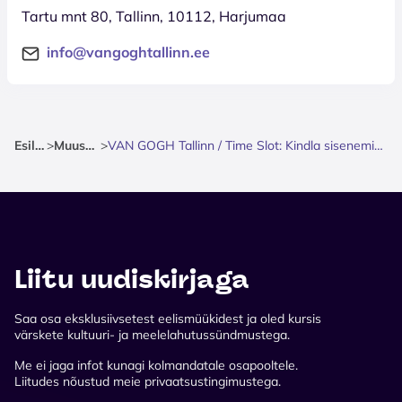
Tartu mnt 80, Tallinn, 10112, Harjumaa
info@vangoghtallinn.ee
Esileht
>
Muuseum
>
VAN GOGH Tallinn / Time Slot: Kindla sisenemisajaga pilet
Liitu uudiskirjaga
Saa osa eksklusiivsetest eelismüükidest ja oled kursis
värskete kultuuri- ja meelelahutussündmustega.
Me ei jaga infot kunagi kolmandatale osapooltele.
Liitudes nõustud meie privaatsustingimustega.