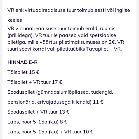
VR ehk virtuaalreaalsuse tuur toimub eesti või inglise
keeles
VR virtuaalreaalsuse tuur toimub eraldi ruumis
(prillidega). VR tuurile pääseb vaid spetsiaalse
piletiga, mille väärtus piletimaksumuses on 2€. VR
tuuri soovi korral vali piletitüübiks Tavapilet + VR.
HINNAD E-R
Täispilet 15 €
Täispilet + VR tuur 17 €
Sooduspilet (gümnaasiumiõpilased, tudengid,
pensionärid, erivajadusega kliendid) 11 €
Sooduspilet + VR tuur 13 €
Laps, noor 5-15a (k.a) 8 €
Laps, noor 5-15a (k.a) + VR tuur 10 €