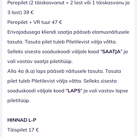
Perepilet (2 täiskasvanut + 2 last või 1 täiskasvanu ja
3 last) 39 €
Perepilet + VR tuur 47 €
Erivajadusega kliendi saatja pääseb elamusnäitusele
tasuta. Tasuta pilet tuleb Piletilevist välja võtta.
Selleks sisesta sooduskoodi väljale kood "
SAATJA
" ja
vali vastav saatja piletitüüp.
Alla 4a (k.a) laps pääseb näitusele tasuta. Tasuta
pilet tuleb Piletilevist välja võtta. Selleks sisesta
sooduskoodi väljale kood "
LAPS
" ja vali vastav lapse
piletitüüp.
HINNAD L-P
Täispilet 17 €