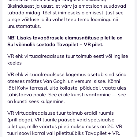
üksindusest ja usust, et värv ja emotsioon suudavad
tabada midagi tõelist inimeseks olemisest. Just see
pinge võitluse ja ilu vahel teeb tema loomingu nii
unustamatuks.
NB! Lisaks tavapärasele elamusnäituse piletile on
Sul võimalik soetada Tavapilet + VR pilet.
VR ehk virtuaalreaalsuse tuur toimub eesti või inglise
keeles
VR ehk virtuaalreaalsuse kogemus asetab sind sõna
otseses mõttes Van Goghi universumi sisse. Kõnni
läbi Kohviterrassi, uita kollastel põldudel, vaata üles
tähistaeva poole. See ei ole kunsti vaatamine — see
on kunsti sees kulgemine.
VR virtuaalreaalsuse tuur toimub eraldi ruumis
(prillidega). VR tuurile pääseb vaid spetsiaalse
piletiga, mille väärtus piletimaksumuses on 2€. VR
tuuri soovi korral vali piletitüübiks Tavapilet + VR.