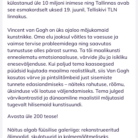
külastanud üle 10 miljoni inimese ning Tallinnas avab
see esmakordselt uksed 19. juunil, Telliskivi TLN
linnakus.
Vincent van Gogh on üks ajaloo mõjukamaid
kunstnikke. Oma elu jooksul võitles ta vaesuse ja
vaimse tervise probleemidega ning saavutas
tunnustuse alles pärast surma. Ta tõi maalikunsti
enneolematu emotsionaalsuse, värvide jõu ja isikliku
eneseväljenduse. Kui paljud tema kaasaegsed
püüdsid kujutada maailma realistlikult, siis Van Gogh
kasutas värve ja pintslitõmbeid just sisemiste
tunnete edasiandmiseks – näiteks rahutuse, rõõmu,
üksinduse või lootuse väljendamiseks. Tema julged
värvikontrastid ja dünaamiline maalistiil mõjutasid
tugevalt hilisemaid kunstisuundi.
Avasta üle 200 teose!
Näitus algab füüsilise galeriiga: rekonstrueeritud
õlimaalid, skulptuurid ja kolmemõõtmeliseks