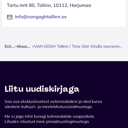
Tartu mnt 80, Tallinn, 10112, Harjumaa
info@vangoghtallinn.ee
Esileht
>
Muuseum
>
VAN GOGH Tallinn / Time Slot: Kindla sisenemisajaga pilet
Liitu uudiskirjaga
Saa osa eksklusiivsetest eelismüükidest ja oled kursis
värskete kultuuri- ja meelelahutussündmustega.
Me ei jaga infot kunagi kolmandatale osapooltele.
Liitudes nõustud meie privaatsustingimustega.