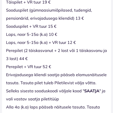
Täispilet + VR tuur 19 €
Sooduspilet (gümnaasiumiõpilased, tudengid,
pensionärid, erivajadusega kliendid) 13 €
Sooduspilet + VR tuur 15 €
Laps, noor 5-15a (k.a) 10 €
Laps, noor 5-15a (k.a) + VR tuur 12 €
Perepilet (2 täiskasvanut + 2 last või 1 täiskasvanu ja
3 last) 44 €
Perepilet + VR tuur 52 €
Erivajadusega kliendi saatja pääseb elamusnäitusele
tasuta. Tasuta pilet tuleb Piletilevist välja võtta.
Selleks sisesta sooduskoodi väljale kood "
SAATJA
" ja
vali vastav saatja piletitüüp
Alla 4a (k.a) laps pääseb näitusele tasuta. Tasuta