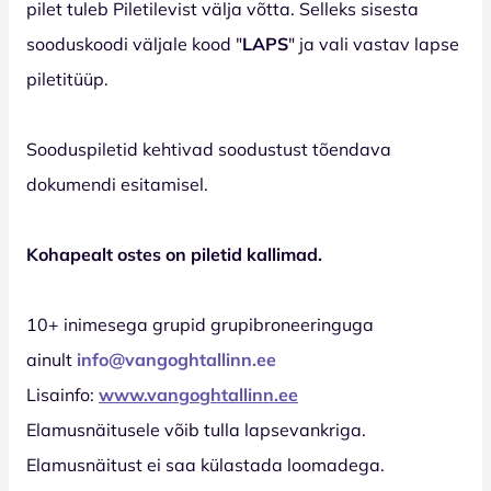
pilet tuleb Piletilevist välja võtta. Selleks sisesta
sooduskoodi väljale kood "
LAPS
" ja vali vastav lapse
piletitüüp.
Sooduspiletid kehtivad soodustust tõendava
dokumendi esitamisel.
Kohapealt ostes on piletid kallimad.
10+ inimesega grupid grupibroneeringuga
ainult
info@vangoghtallinn.ee
Lisainfo:
www.vangoghtallinn.ee
Elamusnäitusele võib tulla lapsevankriga.
Elamusnäitust ei saa külastada loomadega.