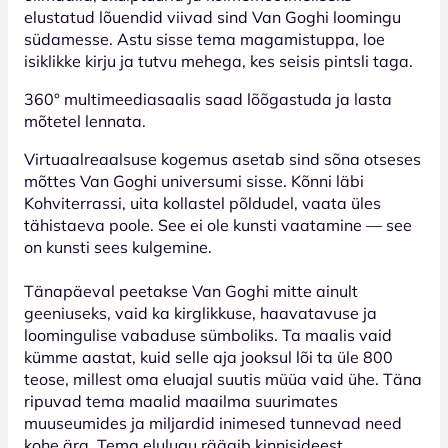
elustatud lõuendid viivad sind Van Goghi loomingu
südamesse. Astu sisse tema magamistuppa, loe
isiklikke kirju ja tutvu mehega, kes seisis pintsli taga.
360° multimeediasaalis saad lõõgastuda ja lasta
mõtetel lennata.
Virtuaalreaalsuse kogemus asetab sind sõna otseses
mõttes Van Goghi universumi sisse. Kõnni läbi
Kohviterrassi, uita kollastel põldudel, vaata üles
tähistaeva poole. See ei ole kunsti vaatamine — see
on kunsti sees kulgemine.
Tänapäeval peetakse Van Goghi mitte ainult
geeniuseks, vaid ka kirglikkuse, haavatavuse ja
loomingulise vabaduse sümboliks. Ta maalis vaid
kümme aastat, kuid selle aja jooksul lõi ta üle 800
teose, millest oma eluajal suutis müüa vaid ühe. Täna
ripuvad tema maalid maailma suurimates
muuseumides ja miljardid inimesed tunnevad need
kohe ära. Tema elulugu räägib kinnisideest,