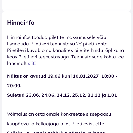
Hinnainfo
Hinnainfos toodud piletite maksumusele võib
lisanduda Piletilevi teenustasu 2€ pileti kohta.
Piletilevi kuvab oma kanalites piletite hindu lõplikuna
koos Piletilevi teenustasuga. Teenustasude kohta loe
lähemalt
siit!
Näitus on avatud 19.06 kuni 10.01.2027 10:00 -
20:00.
Suletud
23.06, 24.06, 24.12, 25.12, 31.12 ja 1.01
Võimalus on osta omale konkreetse sissepääsu
kuupäeva ja kellaajaga pilet Piletilevist ette.
Selleks vali omale sobiv kuupäev ja kellaaeg