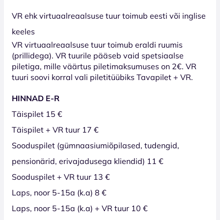
VR ehk virtuaalreaalsuse tuur toimub eesti või inglise
keeles
VR virtuaalreaalsuse tuur toimub eraldi ruumis
(prillidega). VR tuurile pääseb vaid spetsiaalse
piletiga, mille väärtus piletimaksumuses on 2€. VR
tuuri soovi korral vali piletitüübiks Tavapilet + VR.
HINNAD E-R
Täispilet 15 €
Täispilet + VR tuur 17 €
Sooduspilet (gümnaasiumiõpilased, tudengid,
pensionärid, erivajadusega kliendid) 11 €
Sooduspilet + VR tuur 13 €
Laps, noor 5-15a (k.a) 8 €
Laps, noor 5-15a (k.a) + VR tuur 10 €