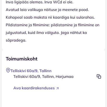
Inva ligipääs olemas. Inva WCd ei ole.
Avatud laia valikuga näituse ja meenete pood.
Kohapeal saab maksta nii kaardiga kui sularahas.
Pildistamine ja filmimine: pildistamine ja filmimine on
julgustatud, kuid ilma välguta. Jaga nähtut ka
sõpradega.
Toimumiskoht
Telliskivi 60a/9, Tallinn
Telliskivi 60a/9, Tallinn, Harjumaa
Ava kaardirakenduses