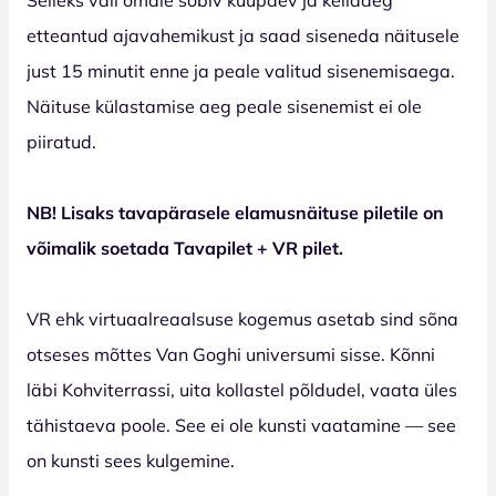
etteantud ajavahemikust ja saad siseneda näitusele
just 15 minutit enne ja peale valitud sisenemisaega.
Näituse külastamise aeg peale sisenemist ei ole
piiratud.
NB! Lisaks tavapärasele elamusnäituse piletile on
võimalik soetada Tavapilet + VR pilet.
VR ehk virtuaalreaalsuse kogemus asetab sind sõna
otseses mõttes Van Goghi universumi sisse. Kõnni
läbi Kohviterrassi, uita kollastel põldudel, vaata üles
tähistaeva poole. See ei ole kunsti vaatamine — see
on kunsti sees kulgemine.