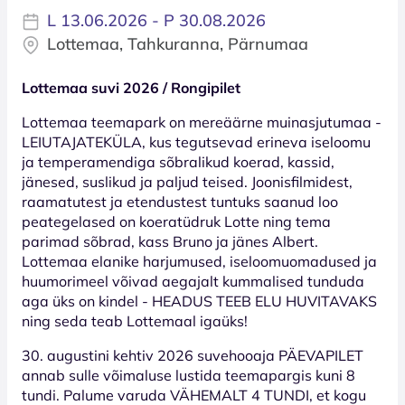
L 13.06.2026 - P 30.08.2026
Lottemaa, Tahkuranna, Pärnumaa
Lottemaa suvi 2026 / Rongipilet
Lottemaa teemapark on mereäärne muinasjutumaa -
LEIUTAJATEKÜLA, kus tegutsevad erineva iseloomu
ja temperamendiga sõbralikud koerad, kassid,
jänesed, suslikud ja paljud teised. Joonisfilmidest,
raamatutest ja etendustest tuntuks saanud loo
peategelased on koeratüdruk Lotte ning tema
parimad sõbrad, kass Bruno ja jänes Albert.
Lottemaa elanike harjumused, iseloomuomadused ja
huumorimeel võivad aegajalt kummalised tunduda
aga üks on kindel - HEADUS TEEB ELU HUVITAVAKS
ning seda teab Lottemaal igaüks!
30. augustini kehtiv 2026 suvehooaja PÄEVAPILET
annab sulle võimaluse lustida teemapargis kuni 8
tundi. Palume varuda VÄHEMALT 4 TUNDI, et kogu