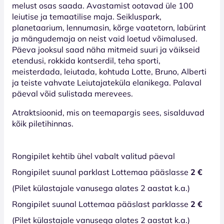
melust osas saada. Avastamist ootavad üle 100
leiutise ja temaatilise maja. Seikluspark,
planetaarium, lennumasin, kõrge vaatetorn, labürint
ja mängudemaja on neist vaid loetud võimalused.
Päeva jooksul saad näha mitmeid suuri ja väikseid
etendusi, rokkida kontserdil, teha sporti,
meisterdada, leiutada, kohtuda Lotte, Bruno, Alberti
ja teiste vahvate Leiutajateküla elanikega. Palaval
päeval võid sulistada merevees.
Atraktsioonid, mis on teemapargis sees, sisalduvad
kõik piletihinnas.
Rongipilet kehtib ühel vabalt valitud päeval
Rongipilet suunal parklast Lottemaa pääslasse
2 €
(Pilet külastajale vanusega alates 2 aastat k.a.)
Rongipilet suunal Lottemaa pääslast parklasse
2 €
(Pilet külastajale vanusega alates 2 aastat k.a.)