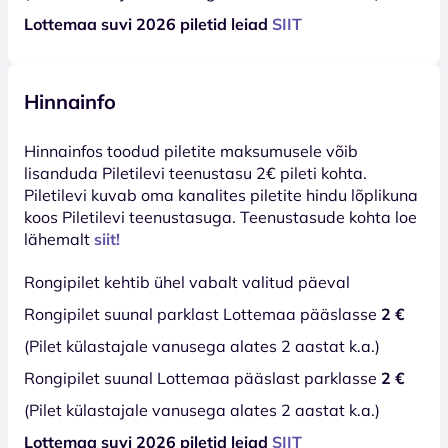
Lottemaa suvi 2026 piletid leiad
SIIT
Hinnainfo
Hinnainfos toodud piletite maksumusele võib
lisanduda Piletilevi teenustasu 2€ pileti kohta.
Piletilevi kuvab oma kanalites piletite hindu lõplikuna
koos Piletilevi teenustasuga. Teenustasude kohta loe
lähemalt
siit!
Rongipilet kehtib ühel vabalt valitud päeval
Rongipilet suunal parklast Lottemaa pääslasse
2 €
(Pilet külastajale vanusega alates 2 aastat k.a.)
Rongipilet suunal Lottemaa pääslast parklasse
2 €
(Pilet külastajale vanusega alates 2 aastat k.a.)
Lottemaa suvi 2026 piletid leiad
SIIT