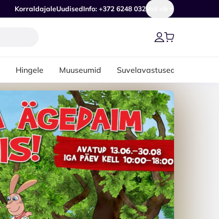
Korraldajale
Uudised
Info: +372 6248 032
Vali riik
Hingele
Muuseumid
Suvelavastused