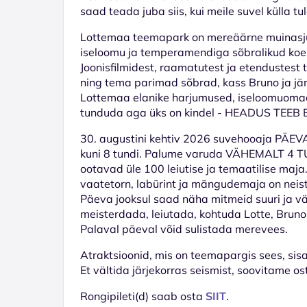
saad teada juba siis, kui meile suvel külla tu
Lottemaa teemapark on mereäärne muinasj
iseloomu ja temperamendiga sõbralikud koera
Joonisfilmidest, raamatutest ja etendustest
ning tema parimad sõbrad, kass Bruno ja jän
Lottemaa elanike harjumused, iseloomuoma
tunduda aga üks on kindel - HEADUS TEEB 
30. augustini kehtiv 2026 suvehooaja PÄEV
kuni 8 tundi. Palume varuda VÄHEMALT 4 TU
ootavad üle 100 leiutise ja temaatilise maja
vaatetorn, labürint ja mängudemaja on neist
Päeva jooksul saad näha mitmeid suuri ja väi
meisterdada, leiutada, kohtuda Lotte, Bruno,
Palaval päeval võid sulistada merevees.
Atraktsioonid, mis on teemapargis sees, sisa
Et vältida järjekorras seismist, soovitame os
Rongipileti(d) saab osta
SIIT
.