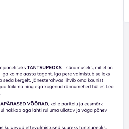
rejooneliseks
TANTSUPEOKS
– sündmuseks, millel on
n iga kolme aasta tagant. Iga pere valmistub selleks
ta seda kergelt. Jänesterahvas lihvib oma kaunist
ngad läikima ning ega kogenud rännumehed hüljes Leo
.
LAPÄRASED VÕÕRAD
, kelle päritolu ja eesmärk
sul hakkab aga lahti rulluma üllatav ja väga põnev
as kulgevad ettevalmistused suureks tantsupeoks,