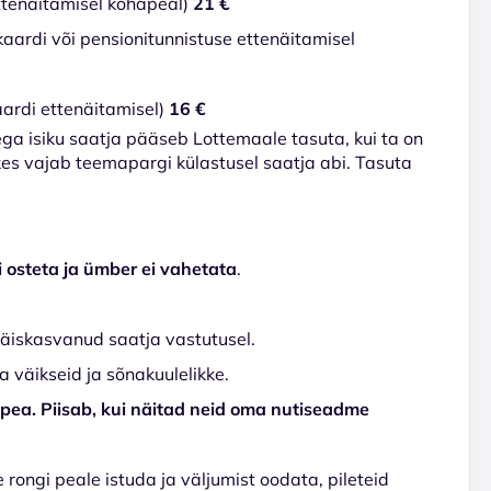
ettenäitamisel kohapeal)
21 €
aardi või pensionitunnistuse ettenäitamisel
aardi ettenäitamisel)
16 €
ga isiku saatja pääseb Lottemaale tasuta, kui ta on
kes vajab teemapargi külastusel saatja abi. Tasuta
i osteta ja ümber ei vahetata
.
täiskasvanud saatja vastutusel.
 väikseid ja sõnakuulelikke.
i pea. Piisab, kui näitad neid oma nutiseadme
 rongi peale istuda ja väljumist oodata, pileteid