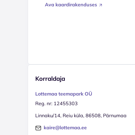
Ava kaardirakenduses
Korraldaja
Lottemaa teemapark OÜ
Reg. nr: 12455303
Linnaku/14, Reiu küla, 86508, Pärnumaa
kaire@lottemaa.ee