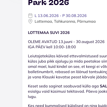
Park 2026
L 13.06.2026 - P 30.08.2026
Lottemaa, Tahkuranna, Pärnumaa
LOTTEMAA SUVI 2026
OLEME AVATUD 13.juuni - 30.august 2026
IGA PÄEV kell 10:00-18:00
Leiutajatekülas käivad ettevalmistused suu
külas juba pikk ajalugu ja mida peetakse sii
omal moel, kuid kindel on see, et keegi ei võ
balletinumbrit, rebased on löönud tantsuki
ja vana Klauski kavatse peost kõrvale jääda
Keset seda saginat saabuvad külla aga
SA
esialgu vaid küsimusi tekitavad. Päeva jook
lugu.
Kes need kummalised külalised on ning kuid