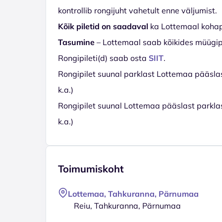
kontrollib rongijuht vahetult enne väljumist.
Kõik piletid on saadaval
ka Lottemaal kohap
Tasumine
– Lottemaal saab kõikides müügip
Rongipileti(d) saab osta
SIIT
.
Rongipilet suunal parklast Lottemaa pääsl
k.a.)
Rongipilet suunal Lottemaa pääslast parkl
k.a.)
Toimumiskoht
Lottemaa, Tahkuranna, Pärnumaa
Reiu, Tahkuranna, Pärnumaa