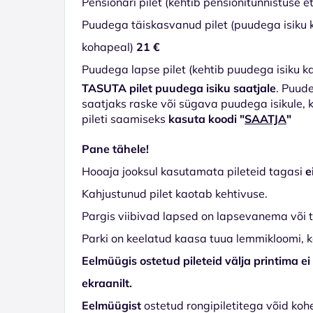
Pensionäri pilet (kehtib pensionitunnistuse 
Puudega täiskasvanud pilet (puudega isiku k
kohapeal)
21 €
Puudega lapse pilet (kehtib puudega isiku k
TASUTA pilet puudega isiku saatjale
. Puude
saatjaks raske või sügava puudega isikule, 
pileti saamiseks
kasuta koodi "
SAATJA
"
Pane tähele!
Hooaja jooksul kasutamata pileteid tagasi
e
Kahjustunud pilet kaotab kehtivuse.
Pargis viibivad lapsed on lapsevanema või 
Parki on keelatud kaasa tuua lemmikloomi, ka
Eelmüügis ostetud pileteid välja printima e
ekraanilt.
Eelmüügist
ostetud rongipiletitega võid kohe