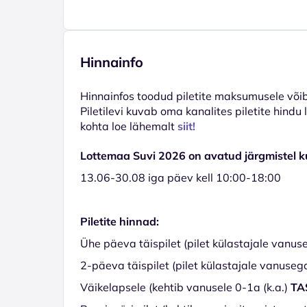
Hinnainfo
Hinnainfos toodud piletite maksumusele võib 
Piletilevi kuvab oma kanalites piletite hindu
kohta loe lähemalt
siit!
Lottemaa Suvi 2026 on avatud järgmistel 
13.06-30.08 iga päev kell 10:00-18:00
Piletite hinnad:
Ühe päeva täispilet (pilet külastajale vanus
2-päeva täispilet (pilet külastajale vanuseg
Väikelapsele (kehtib vanusele 0-1a (k.a.)
TA