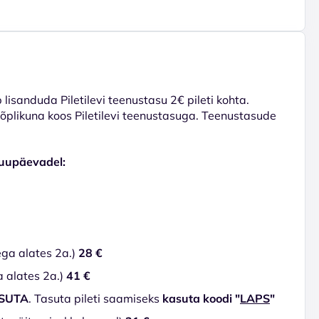
lisanduda Piletilevi teenustasu 2€ pileti kohta.
 lõplikuna koos Piletilevi teenustasuga. Teenustasude
kuupäevadel:
ega alates 2a.)
28 €
a alates 2a.)
41 €
SUTA
. Tasuta pileti saamiseks
kasuta koodi "
LAPS
"