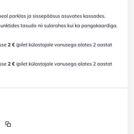
eal parklas ja sissepääsus asuvates kassades.
unktides tasuda nii sularahas kui ka pangakaardiga.
asse
2 €
(pilet külastajale vanusega alates 2 aastat
asse
2 €
(pilet külastajale vanusega alates 2 aastat