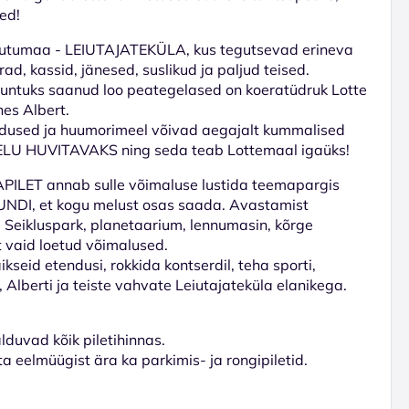
led!
utumaa - LEIUTAJATEKÜLA, kus tegutsevad erineva
d, kassid, jänesed, suslikud ja paljud teised.
 tuntuks saanud loo peategelased on koeratüdruk Lotte
es Albert.
dused ja huumorimeel võivad aegajalt kummalised
ELU HUVITAVAKS ning seda teab Lottemaal igaüks!
APILET annab sulle võimaluse lustida teemapargis
NDI, et kogu melust osas saada. Avastamist
. Seikluspark, planetaarium, lennumasin, kõrge
 vaid loetud võimalused.
kseid etendusi, rokkida kontserdil, teha sporti,
 Alberti ja teiste vahvate Leiutajateküla elanikega.
lduvad kõik piletihinnas.
ta eelmüügist ära ka parkimis- ja rongipiletid.