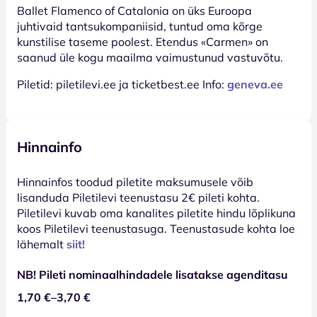
Ballet Flamenco of Catalonia on üks Euroopa
juhtivaid tantsukompaniisid, tuntud oma kõrge
kunstilise taseme poolest. Etendus «Carmen» on
saanud üle kogu maailma vaimustunud vastuvõtu.
Piletid: piletilevi.ee ja ticketbest.ee Info:
geneva.ee
Hinnainfo
Hinnainfos toodud piletite maksumusele võib
lisanduda Piletilevi teenustasu 2€ pileti kohta.
Piletilevi kuvab oma kanalites piletite hindu lõplikuna
koos Piletilevi teenustasuga. Teenustasude kohta loe
lähemalt
siit!
NB! Pileti nominaalhindadele lisatakse agenditasu
1,70 €–3,70 €