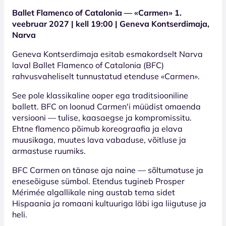
Ballet Flamenco of Catalonia — «Carmen» 1.
veebruar 2027 | kell 19:00 | Geneva Kontserdimaja,
Narva
Geneva Kontserdimaja esitab esmakordselt Narva
laval Ballet Flamenco of Catalonia (BFC)
rahvusvaheliselt tunnustatud etenduse «Carmen».
See pole klassikaline ooper ega traditsiooniline
ballett. BFC on loonud Carmen'i müüdist omaenda
versiooni — tulise, kaasaegse ja kompromissitu.
Ehtne flamenco põimub koreograafia ja elava
muusikaga, muutes lava vabaduse, võitluse ja
armastuse ruumiks.
BFC Carmen on tänase aja naine — sõltumatuse ja
eneseõiguse sümbol. Etendus tugineb Prosper
Mérimée algallikale ning austab tema sidet
Hispaania ja romaani kultuuriga läbi iga liigutuse ja
heli.