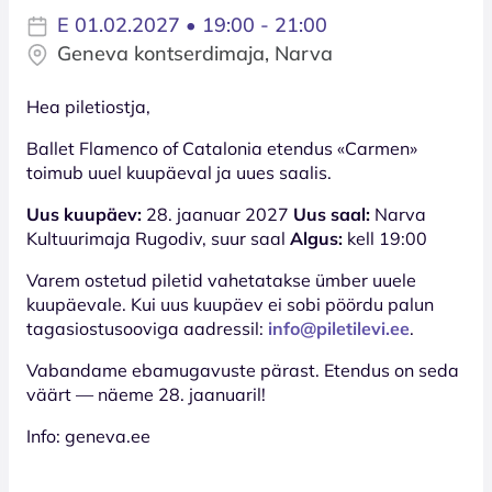
E 01.02.2027 • 19:00 - 21:00
Geneva kontserdimaja, Narva
Hea piletiostja,
Ballet Flamenco of Catalonia etendus «Carmen»
toimub uuel kuupäeval ja uues saalis.
Uus kuupäev:
28. jaanuar 2027
Uus saal:
Narva
Kultuurimaja Rugodiv, suur saal
Algus:
kell 19:00
Varem ostetud piletid vahetatakse ümber uuele
kuupäevale. Kui uus kuupäev ei sobi pöördu palun
tagasiostusooviga aadressil:
info@piletilevi.ee
.
Vabandame ebamugavuste pärast. Etendus on seda
väärt — näeme 28. jaanuaril!
Info: geneva.ee