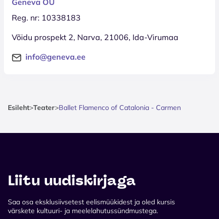
Geneva OÜ
Reg. nr: 10338183
Võidu prospekt 2, Narva, 21006, Ida-Virumaa
info@geneva.ee
Esileht
>
Teater
>
Ballet Flamenco of Catalonia - Carmen
Liitu uudiskirjaga
Saa osa eksklusiivsetest eelismüükidest ja oled kursis
värskete kultuuri- ja meelelahutussündmustega.