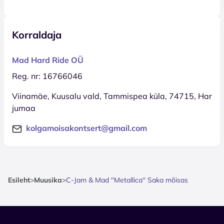
Korraldaja
Mad Hard Ride OÜ
Reg. nr: 16766046
Viinamäe, Kuusalu vald, Tammispea küla, 74715, Har
jumaa
kolgamoisakontsert@gmail.com
Esileht
>
Muusika
>
C-Jam & Mad ''Metallica'' Saka mõisas