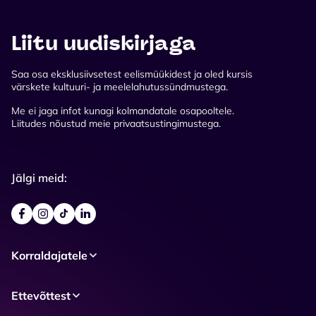
Liitu uudiskirjaga
Saa osa eksklusiivsetest eelismüükidest ja oled kursis
värskete kultuuri- ja meelelahutussündmustega.
Me ei jaga infot kunagi kolmandatale osapooltele.
Liitudes nõustud meie privaatsustingimustega.
Jälgi meid:
Korraldajatele
Ettevõttest