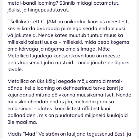
metal-bändi looming? Sünnib midagi ootamatut,
jõulist ja hingepuudutavat.
Tšellokvartett C-JAM on unikaalne kooslus meestest,
kes ei karda avardada piire ega seada endale uusi
väljakutseid. Nende kätes muutub tuntud muusika
millekski täiesti uueks – millekski, mida peab kogema
oma kõrvaga ja nägema oma silmaga. Mõte
Metallica lugudega kontsertkava luua on meeste
peas küpsenud juba aastaid – nüüd jõuab see lõpuks
lavale.
Metallica on üks kõigi aegade mõjukamaid metal-
bände, kelle looming on defineerinud terve žanri ja
kujundanud mitme põlvkonna muusikamaitset. Nende
muusika ühendab endas jõu, meloodia ja ausa
emotsiooni – alates ikoonilistest riffidest kuni
ballaadideni, mis on puudutanud miljoneid kuulajaid
üle maailma.
Madis “Mad” Velström on lauljana tegutsenud Eesti ja