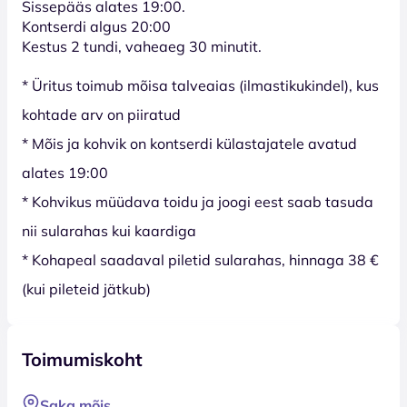
Sissepääs alates 19:00.
Kontserdi algus 20:00
Kestus 2 tundi, vaheaeg 30 minutit.
* Üritus toimub mõisa talveaias (ilmastikukindel), kus
kohtade arv on piiratud
* Mõis ja kohvik on kontserdi külastajatele avatud
alates 19:00
* Kohvikus müüdava toidu ja joogi eest saab tasuda
nii sularahas kui kaardiga
* Kohapeal saadaval piletid sularahas, hinnaga 38 €
(kui pileteid jätkub)
Toimumiskoht
Saka mõis