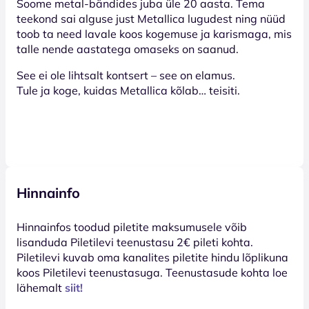
Soome metal-bändides juba üle 20 aasta. Tema
teekond sai alguse just Metallica lugudest ning nüüd
toob ta need lavale koos kogemuse ja karismaga, mis
talle nende aastatega omaseks on saanud.
See ei ole lihtsalt kontsert – see on elamus.
Tule ja koge, kuidas Metallica kõlab… teisiti.
Hinnainfo
Hinnainfos toodud piletite maksumusele võib
lisanduda Piletilevi teenustasu 2€ pileti kohta.
Piletilevi kuvab oma kanalites piletite hindu lõplikuna
koos Piletilevi teenustasuga. Teenustasude kohta loe
lähemalt
siit!