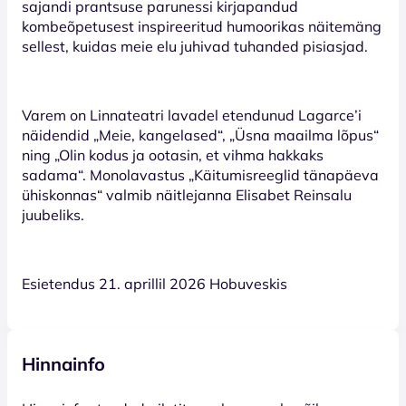
sajandi prantsuse parunessi kirjapandud
kombeõpetusest inspireeritud humoorikas näitemäng
sellest, kuidas meie elu juhivad tuhanded pisiasjad.
Varem on Linnateatri lavadel etendunud Lagarce’i
näidendid „Meie, kangelased“, „Üsna maailma lõpus“
ning „Olin kodus ja ootasin, et vihma hakkaks
sadama“. Monolavastus „Käitumisreeglid tänapäeva
ühiskonnas“ valmib näitlejanna Elisabet Reinsalu
juubeliks.
Esietendus 21. aprillil 2026 Hobuveskis
Hinnainfo