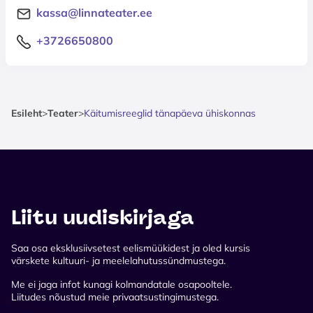
kassa@linnateater.ee
+3726650800
Esileht
>
Teater
>
Käitumisreeglid tänapäeva ühiskonnas
Liitu uudiskirjaga
Saa osa eksklusiivsetest eelismüükidest ja oled kursis
värskete kultuuri- ja meelelahutussündmustega.
Me ei jaga infot kunagi kolmandatale osapooltele.
Liitudes nõustud meie privaatsustingimustega.