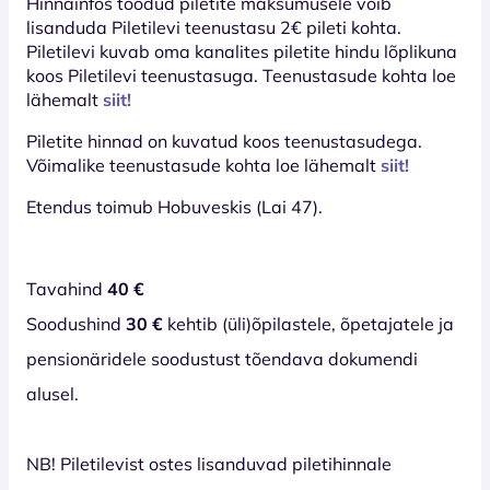
Hinnainfos toodud piletite maksumusele võib
lisanduda Piletilevi teenustasu 2€ pileti kohta.
Piletilevi kuvab oma kanalites piletite hindu lõplikuna
koos Piletilevi teenustasuga. Teenustasude kohta loe
lähemalt
siit!
Piletite hinnad on kuvatud koos teenustasudega.
Võimalike teenustasude kohta loe lähemalt
siit!
Etendus toimub Hobuveskis (Lai 47).
Tavahind
40 €
Soodushind
30 €
kehtib (üli)õpilastele, õpetajatele ja
pensionäridele soodustust tõendava dokumendi
alusel.
NB! Piletilevist ostes lisanduvad piletihinnale