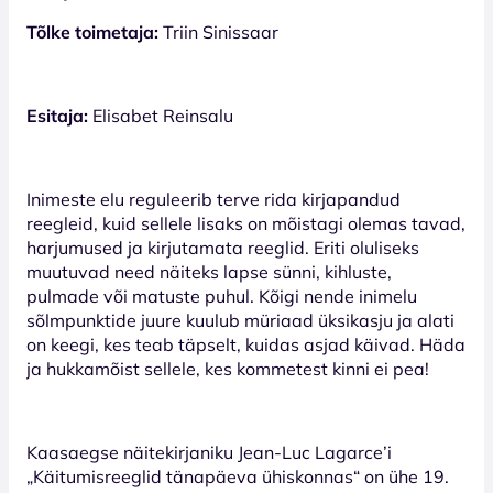
Tõlke toimetaja:
Triin Sinissaar
Esitaja:
Elisabet Reinsalu
Inimeste elu reguleerib terve rida kirjapandud
reegleid, kuid sellele lisaks on mõistagi olemas tavad,
harjumused ja kirjutamata reeglid. Eriti oluliseks
muutuvad need näiteks lapse sünni, kihluste,
pulmade või matuste puhul. Kõigi nende inimelu
sõlmpunktide juure kuulub müriaad üksikasju ja alati
on keegi, kes teab täpselt, kuidas asjad käivad. Häda
ja hukkamõist sellele, kes kommetest kinni ei pea!
Kaasaegse näitekirjaniku Jean-Luc Lagarce’i
„Käitumisreeglid tänapäeva ühiskonnas“ on ühe 19.