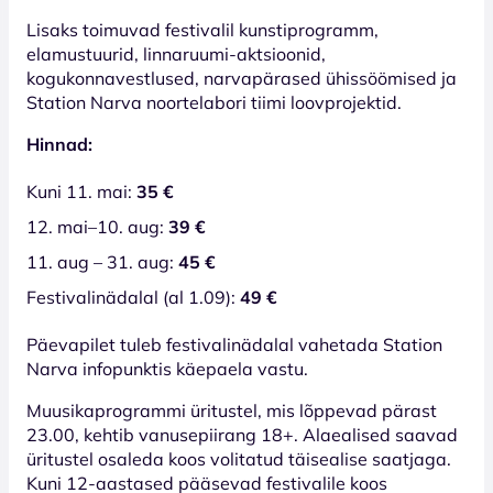
Lisaks toimuvad festivalil kunstiprogramm,
elamustuurid, linnaruumi-aktsioonid,
kogukonnavestlused, narvapärased ühissöömised ja
Station Narva noortelabori tiimi loovprojektid.
Hinnad:
Kuni 11. mai:
35 €
12. mai–10. aug:
39 €
11. aug – 31. aug:
45 €
Festivalinädalal (al 1.09):
49 €
Päevapilet tuleb festivalinädalal vahetada Station
Narva infopunktis käepaela vastu.
Muusikaprogrammi üritustel, mis lõppevad pärast
23.00, kehtib vanusepiirang 18+. Alaealised saavad
üritustel osaleda koos volitatud täisealise saatjaga.
Kuni 12-aastased pääsevad festivalile koos