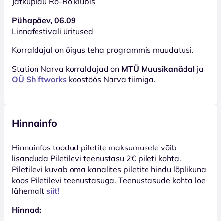
Jätkupidu Ro-Ro klubis
Pühapäev, 06.09
Linnafestivali üritused
Korraldajal on õigus teha programmis muudatusi.
Station Narva korraldajad on
MTÜ Muusikanädal
ja
OÜ Shiftworks
koostöös Narva tiimiga.
Hinnainfo
Hinnainfos toodud piletite maksumusele võib
lisanduda Piletilevi teenustasu 2€ pileti kohta.
Piletilevi kuvab oma kanalites piletite hindu lõplikuna
koos Piletilevi teenustasuga. Teenustasude kohta loe
lähemalt
siit!
Hinnad: