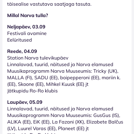
täisealise vastutava saatjaga tasuta.
Millal Narva tulla?
Neljapäev, 03.09
Festivali avamine
Eelüritused
Reede, 04.09
Station Narva tulevikupäev
Linnalavad, tuurid, näitused ja Narva elamused
Muusikaprogramm Narva Muuseumis: Tricky (UK),
MALLA (FI), SADU (EE), boipepperoni (EE), mariin k.
(EE), Skoone (EE), Mihkel Kuusk (EE) jt
Jätkupidu Ro-Ro klubis
Laupäev, 05.09
Linnalavad, tuurid, näitused ja Narva elamused
Muusikaprogramm Narva Muuseumis: GusGus (IS),
ALIKA (EE), EiK (EE), La Fazani (XK), Elizabete Balčus
(LV), Luurel Varas (EE), Planeet (EE) jt