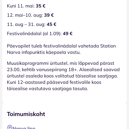
Kuni 11. mai:
35 €
12. mai–10. aug:
39 €
11. aug – 31. aug:
45 €
Festivalinädalal (al 1.09):
49 €
Päevapilet tuleb festivalinädalal vahetada Station
Narva infopunktis käepaela vastu.
Muusikaprogrammi üritustel, mis lõppevad pärast
23.00, kehtib vanusepiirang 18+. Alaealised saavad
üritustel osaleda koos volitatud täisealise saatjaga.
Kuni 12-aastased pääsevad festivalile koos
täisealise vastutava saatjaga tasuta.
Toimumiskoht
Narva linn