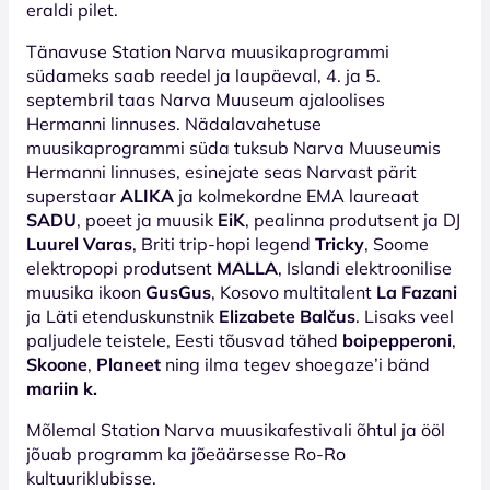
eraldi pilet.
Tänavuse Station Narva muusikaprogrammi
südameks saab reedel ja laupäeval, 4. ja 5.
septembril taas Narva Muuseum ajaloolises
Hermanni linnuses. Nädalavahetuse
muusikaprogrammi süda tuksub Narva Muuseumis
Hermanni linnuses, esinejate seas Narvast pärit
superstaar
ALIKA
ja kolmekordne EMA laureaat
SADU
, poeet ja muusik
EiK
, pealinna produtsent ja DJ
Luurel Varas
, Briti trip-hopi legend
Tricky
, Soome
elektropopi produtsent
MALLA
, Islandi elektroonilise
muusika ikoon
GusGus
, Kosovo multitalent
La Fazani
ja Läti etenduskunstnik
Elizabete Balčus
. Lisaks veel
paljudele teistele, Eesti tõusvad tähed
boipepperoni
,
Skoone
,
Planeet
ning ilma tegev shoegaze’i bänd
mariin k.
Mõlemal Station Narva muusikafestivali õhtul ja ööl
jõuab programm ka jõeäärsesse Ro-Ro
kultuuriklubisse.