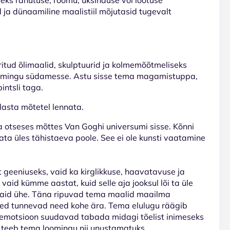
 ja dünaamiline maalistiil mõjutasid tugevalt
eritud õlimaalid, skulptuurid ja kolmemõõtmeliseks
loomingu südamesse. Astu sisse tema magamistuppa,
pintsli taga.
lasta mõtetel lennata.
 otseses mõttes Van Goghi universumi sisse. Kõnni
vaata üles tähistaeva poole. See ei ole kunsti vaatamine
geeniuseks, vaid ka kirglikkuse, haavatavuse ja
aid kümme aastat, kuid selle aja jooksul lõi ta üle
 vaid ühe. Täna ripuvad tema maalid maailma
sed tunnevad need kohe ära. Tema elulugu räägib
ja emotsioon suudavad tabada midagi tõelist inimeseks
el teeb tema loomingu nii unustamatuks.