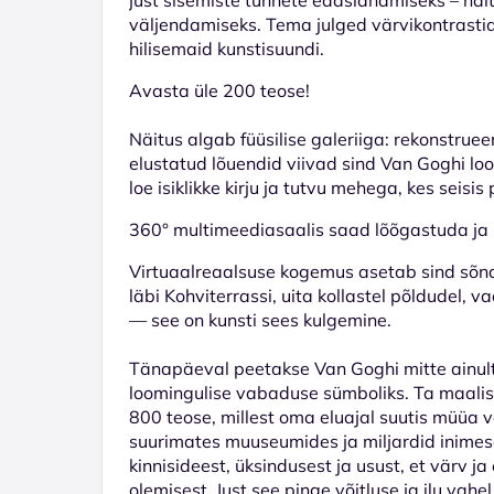
väljendamiseks. Tema julged värvikontrastid
hilisemaid kunstisuundi.
Avasta üle 200 teose!
Näitus algab füüsilise galeriiga: rekonstrue
elustatud lõuendid viivad sind Van Goghi 
loe isiklikke kirju ja tutvu mehega, kes seisis 
360° multimeediasaalis saad lõõgastuda ja 
Virtuaalreaalsuse kogemus asetab sind sõna
läbi Kohviterrassi, uita kollastel põldudel, 
— see on kunsti sees kulgemine.
Tänapäeval peetakse Van Goghi mitte ainult 
loomingulise vabaduse sümboliks. Ta maalis v
800 teose, millest oma eluajal suutis müüa
suurimates muuseumides ja miljardid inime
kinnisideest, üksindusest ja usust, et värv 
olemisest. Just see pinge võitluse ja ilu vah