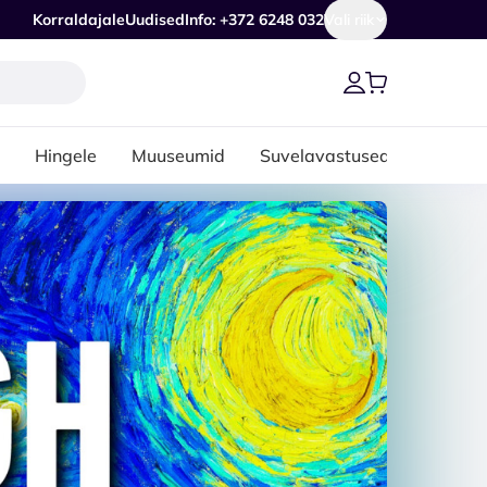
Korraldajale
Uudised
Info: +372 6248 032
Vali riik
Hingele
Muuseumid
Suvelavastused