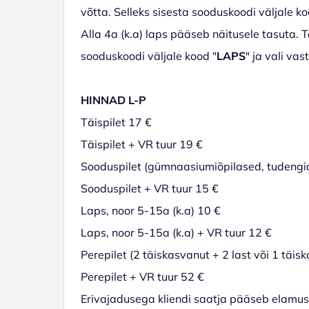
võtta. Selleks sisesta sooduskoodi väljale ko
Alla 4a (k.a) laps pääseb näitusele tasuta. Ta
sooduskoodi väljale kood "
LAPS
" ja vali vas
HINNAD L-P
Täispilet 17 €
Täispilet + VR tuur 19 €
Sooduspilet (gümnaasiumiõpilased, tudengid,
Sooduspilet + VR tuur 15 €
Laps, noor 5-15a (k.a) 10 €
Laps, noor 5-15a (k.a) + VR tuur 12 €
Perepilet (2 täiskasvanut + 2 last või 1 täis
Perepilet + VR tuur 52 €
Erivajadusega kliendi saatja pääseb elamusnäi