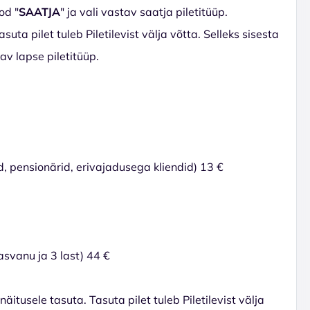
od "
SAATJA
" ja vali vastav saatja piletitüüp.
suta pilet tuleb Piletilevist välja võtta. Selleks sisesta
tav lapse piletitüüp.
 pensionärid, erivajadusega kliendid) 13 €
kasvanu ja 3 last) 44 €
tusele tasuta. Tasuta pilet tuleb Piletilevist välja