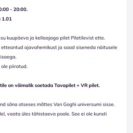
0:00 - 20:00.
a 1.01
 kuupäeva ja kellaajaga pilet Piletilevist ette.
g etteantud ajavahemikust ja saad siseneda näitusele
misaega.
ole piiratud.
ile on võimalik soetada Tavapilet + VR pilet.
nd sõna otseses mõttes Van Goghi universumi sisse.
del, vaata üles tähistaeva poole. See ei ole kunsti