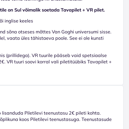
ile on Sul võimalik soetada Tavapilet + VR pilet.
i inglise keeles
nd sõna otseses mõttes Van Goghi universumi sisse.
del, vaata üles tähistaeva poole. See ei ole kunsti
is (prillidega). VR tuurile pääseb vaid spetsiaalse
. VR tuuri soovi korral vali piletitüübiks Tavapilet +
lisanduda Piletilevi teenustasu 2€ pileti kohta.
 lõplikuna koos Piletilevi teenustasuga. Teenustasude