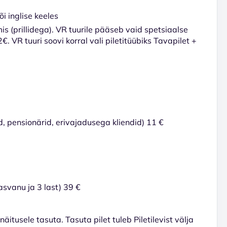
i inglise keeles
is (prillidega). VR tuurile pääseb vaid spetsiaalse
. VR tuuri soovi korral vali piletitüübiks Tavapilet +
 pensionärid, erivajadusega kliendid) 11 €
kasvanu ja 3 last) 39 €
tusele tasuta. Tasuta pilet tuleb Piletilevist välja