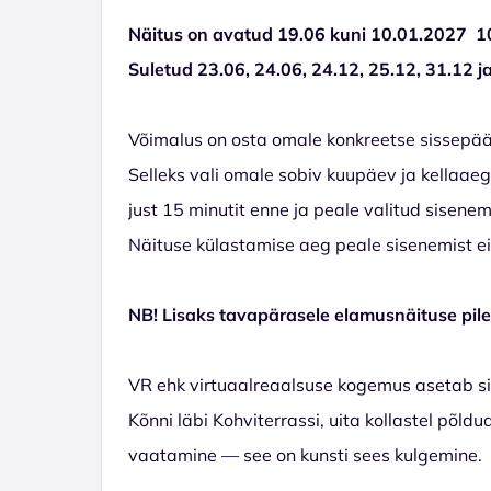
Näitus on avatud 19.06 kuni 10.01.2027 1
Suletud
23.06, 24.06, 24.12, 25.12, 31.12 j
Võimalus on osta omale konkreetse sissepääsu
Selleks vali omale sobiv kuupäev ja kellaae
just 15 minutit enne ja peale valitud sisene
Näituse külastamise aeg peale sisenemist ei 
NB! Lisaks tavapärasele elamusnäituse pilet
VR ehk virtuaalreaalsuse kogemus asetab si
Kõnni läbi Kohviterrassi, uita kollastel põldu
vaatamine — see on kunsti sees kulgemine.