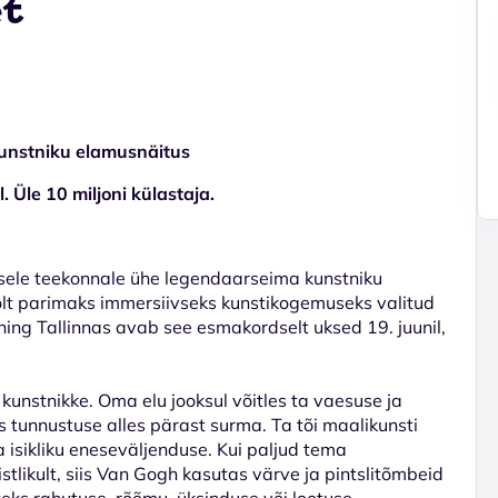
et
unstniku elamusnäitus
 Üle 10 miljoni külastaja.
sele teekonnale ühe legendaarseima kunstniku
 parimaks immersiivseks kunstikogemuseks valitud
 ning Tallinnas avab see esmakordselt uksed 19. juunil,
unstnikke. Oma elu jooksul võitles ta vaesuse ja
tunnustuse alles pärast surma. Ta tõi maalikunsti
 isikliku eneseväljenduse. Kui paljud tema
likult, siis Van Gogh kasutas värve ja pintslitõmbeid
teks rahutuse, rõõmu, üksinduse või lootuse