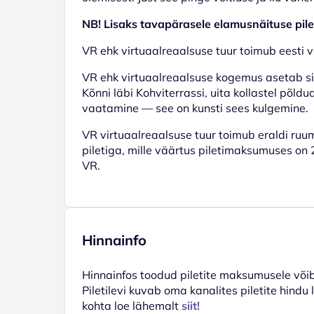
NB! Lisaks tavapärasele elamusnäituse pilet
VR ehk virtuaalreaalsuse tuur toimub eesti võ
VR ehk virtuaalreaalsuse kogemus asetab si
Kõnni läbi Kohviterrassi, uita kollastel põldu
vaatamine — see on kunsti sees kulgemine.
VR virtuaalreaalsuse tuur toimub eraldi ruum
piletiga, mille väärtus piletimaksumuses on 2€
VR.
Hinnainfo
Hinnainfos toodud piletite maksumusele võib 
Piletilevi kuvab oma kanalites piletite hindu
kohta loe lähemalt
siit!