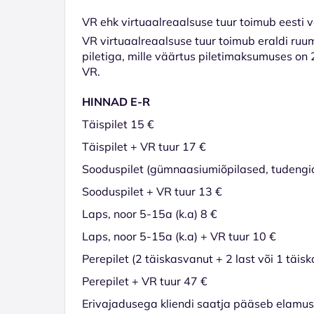
VR ehk virtuaalreaalsuse tuur toimub eesti võ
VR virtuaalreaalsuse tuur toimub eraldi ruum
piletiga, mille väärtus piletimaksumuses on 2€
VR.
HINNAD E-R
Täispilet 15 €
Täispilet + VR tuur 17 €
Sooduspilet (gümnaasiumiõpilased, tudengid,
Sooduspilet + VR tuur 13 €
Laps, noor 5-15a (k.a) 8 €
Laps, noor 5-15a (k.a) + VR tuur 10 €
Perepilet (2 täiskasvanut + 2 last või 1 täis
Perepilet + VR tuur 47 €
Erivajadusega kliendi saatja pääseb elamusnäi