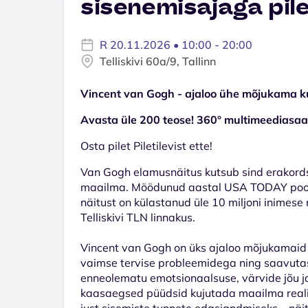
sisenemisajaga pil
R 20.11.2026 • 10:00 - 20:00
Telliskivi 60a/9, Tallinn
Vincent van Gogh - ajaloo ühe mõjukama k
Avasta üle 200 teose! 360° multimeediasaal.
Osta pilet Piletilevist ette!
Van Gogh elamusnäitus kutsub sind erakord
maailma. Möödunud aastal USA TODAY poolt
näitust on külastanud üle 10 miljoni inimese
Telliskivi TLN linnakus.
Vincent van Gogh on üks ajaloo mõjukamaid k
vaimse tervise probleemidega ning saavutas 
enneolematu emotsionaalsuse, värvide jõu ja
kaasaegsed püüdsid kujutada maailma realist
just sisemiste tunnete edasiandmiseks – näi