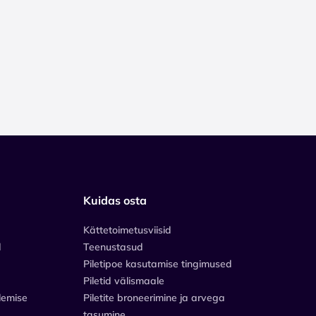
Kuidas osta
Kättetoimetusviisid
d
Teenustasud
Piletipoe kasutamise tingimused
Piletid välismaale
lemise
Piletite broneerimine ja arvega
tasumine