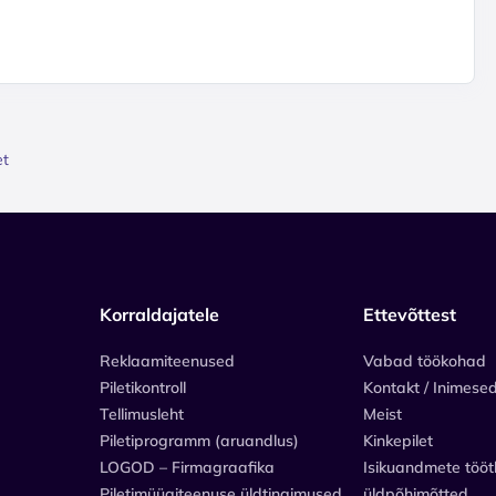
et
Korraldajatele
Ettevõttest
Reklaamiteenused
Vabad töökohad
Piletikontroll
Kontakt / Inimese
Tellimusleht
Meist
Piletiprogramm (aruandlus)
Kinkepilet
LOGOD – Firmagraafika
Isikuandmete tööt
Piletimüügiteenuse üldtingimused
üldpõhimõtted