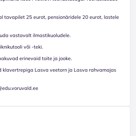
al tavapilet 25 eurot, pensionäridele 20 eurot, lastele
uda vastavalt ilmastikuoludele.
nikutooli või -teki.
pakuvad erinevaid toite ja jooke.
ud klavertrepiga Lasva veetorn ja Lasva rahvamajas
@edu.voruvald.ee