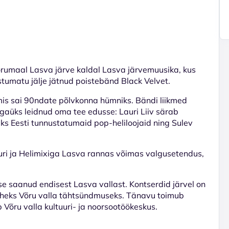
õrumaal Lasva järve kaldal Lasva järvemuusika, kus
stumatu jälje jätnud poistebänd Black Velvet.
, mis sai 90ndate põlvkonna hümniks. Bändi liikmed
igaüks leidnud oma tee edusse: Lauri Liiv särab
üks Eesti tunnustatumaid pop-heliloojaid ning Sulev
uri ja Helimixiga Lasva rannas võimas valgusetendus,
se saanud endisest Lasva vallast. Kontserdid järvel on
 üheks Võru valla tähtsündmuseks. Tänavu toimub
Võru valla kultuuri- ja noorsootöökeskus.