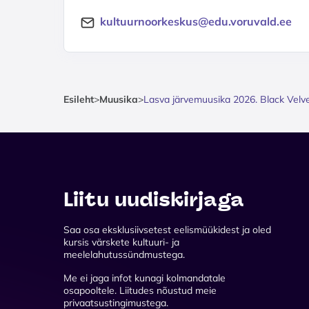
kultuurnoorkeskus@edu.voruvald.ee
Esileht
>
Muusika
>
Lasva järvemuusika 2026. Black Velv
Liitu uudiskirjaga
Saa osa eksklusiivsetest eelismüükidest ja oled
kursis värskete kultuuri- ja
meelelahutussündmustega.
Me ei jaga infot kunagi kolmandatale
osapooltele. Liitudes nõustud meie
privaatsustingimustega.