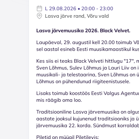
L 29.08.2026 • 20:00 - 23:00
Lasva järve rand, Võru vald
Lasva järvemuusika 2026. Black Velvet.
Laupäeval, 29. augustil kell 20.00 toimub V
sel aastal esineb Eesti muusikamaastikul ku
Kes siis ei teaks Black Velveti hittlugu "17"
Sven Lõhmus, Sulev Lõhmus ja Lauri Liiv on 
muusikali- ja telestaarina, Sven Lõhmus on 
Lõhmus on pühendunud riigiteenistusele.
Lisaks toimub koostöös Eesti Valgus Agentu
mis räägib oma loo.
Traditsiooniline Lasva järvemuusika on algu
aastate jooksul kujunenud traditsiooniks ja
järvemuusika 22. korda. Sündmust korraldab 
Piletid on müügil Piletilevis: