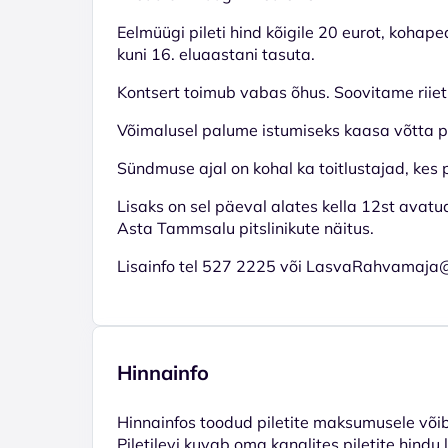
Eelmüügi pileti hind kõigile 20 eurot, kohape
kuni 16. eluaastani tasuta.
Kontsert toimub vabas õhus. Soovitame riiet
Võimalusel palume istumiseks kaasa võtta pik
Sündmuse ajal on kohal ka toitlustajad, kes 
Lisaks on sel päeval alates kella 12st avat
Asta Tammsalu pitslinikute näitus.
Lisainfo tel 527 2225 või LasvaRahvamaja
Hinnainfo
Hinnainfos toodud piletite maksumusele võib 
Piletilevi kuvab oma kanalites piletite hindu