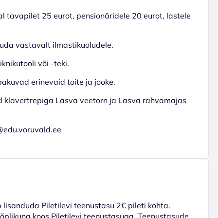
al tavapilet 25 eurot, pensionäridele 20 eurot, lastele
uda vastavalt ilmastikuoludele.
nikutooli või -teki.
pakuvad erinevaid toite ja jooke.
ud klavertrepiga Lasva veetorn ja Lasva rahvamajas
@edu.voruvald.ee
lisanduda Piletilevi teenustasu 2€ pileti kohta.
 lõplikuna koos Piletilevi teenustasuga. Teenustasude