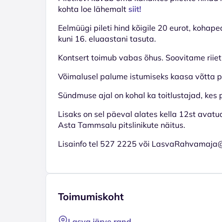
kohta loe lähemalt
siit!
Eelmüügi pileti hind kõigile 20 eurot, kohape
kuni 16. eluaastani tasuta.
Kontsert toimub vabas õhus. Soovitame riiet
Võimalusel palume istumiseks kaasa võtta pik
Sündmuse ajal on kohal ka toitlustajad, kes 
Lisaks on sel päeval alates kella 12st avat
Asta Tammsalu pitslinikute näitus.
Lisainfo tel 527 2225 või LasvaRahvamaja
Toimumiskoht
Lasva järve rand