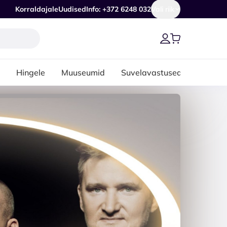
Korraldajale
Uudised
Info: +372 6248 032
Vali riik
Hingele
Muuseumid
Suvelavastused