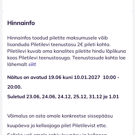
Hinnainfo
Hinnainfos toodud piletite maksumusele võib
lisanduda Piletilevi teenustasu 2€ pileti kohta.
Piletilevi kuvab oma kanalites piletite hindu lõplikuna
koos Piletilevi teenustasuga. Teenustasude kohta loe
lähemalt
siit!
Näitus on avatud 19.06 kuni 10.01.2027 10:00 -
20:00.
Suletud
23.06, 24.06, 24.12, 25.12, 31.12 ja 1.01
Võimalus on osta omale konkreetse sissepääsu
kuupäeva ja kellaajaga pilet Piletilevist ette.
Selleks vali omale sobiv kuupäev ja kellaaeg