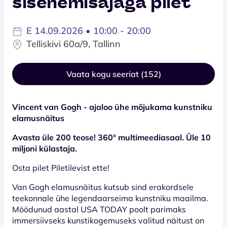
sisenemisajaga pilet
E 14.09.2026 • 10:00 - 20:00
Telliskivi 60a/9, Tallinn
Vaata kogu seeriat (152)
Vincent van Gogh - ajaloo ühe mõjukama kunstniku
elamusnäitus
Avasta üle 200 teose! 360° multimeediasaal. Üle 10
miljoni külastaja.
Osta pilet Piletilevist ette!
Van Gogh elamusnäitus kutsub sind erakordsele
teekonnale ühe legendaarseima kunstniku maailma.
Möödunud aastal USA TODAY poolt parimaks
immersiivseks kunstikogemuseks valitud näitust on