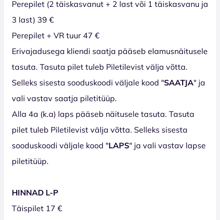
Perepilet (2 täiskasvanut + 2 last või 1 täiskasvanu ja
3 last) 39 €
Perepilet + VR tuur 47 €
Erivajadusega kliendi saatja pääseb elamusnäitusele
tasuta. Tasuta pilet tuleb Piletilevist välja võtta.
Selleks sisesta sooduskoodi väljale kood "
SAATJA
" ja
vali vastav saatja piletitüüp.
Alla 4a (k.a) laps pääseb näitusele tasuta. Tasuta
pilet tuleb Piletilevist välja võtta. Selleks sisesta
sooduskoodi väljale kood "
LAPS
" ja vali vastav lapse
piletitüüp.
HINNAD L-P
Täispilet 17 €