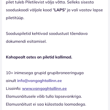
pilet tuleb Piletilevist välja võtta. Selleks sisesta
sooduskoodi väljale kood "
LAPS
" ja vali vastav lapse
piletitüüp.
Sooduspiletid kehtivad soodustust tõendava
dokumendi esitamisel.
Kohapealt ostes on piletid kallimad.
10+ inimesega grupid grupibroneeringuga
ainult
info@vangoghtallinn.ee
Lisainfo:
www.vangoghtallinn.ee
Elamusnäitusele võib tulla lapsevankriga.
Elamusnäitust ei saa külastada loomadega.