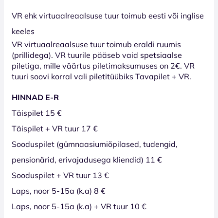
VR ehk virtuaalreaalsuse tuur toimub eesti või inglise
keeles
VR virtuaalreaalsuse tuur toimub eraldi ruumis
(prillidega). VR tuurile pääseb vaid spetsiaalse
piletiga, mille väärtus piletimaksumuses on 2€. VR
tuuri soovi korral vali piletitüübiks Tavapilet + VR.
HINNAD E-R
Täispilet 15 €
Täispilet + VR tuur 17 €
Sooduspilet (gümnaasiumiõpilased, tudengid,
pensionärid, erivajadusega kliendid) 11 €
Sooduspilet + VR tuur 13 €
Laps, noor 5-15a (k.a) 8 €
Laps, noor 5-15a (k.a) + VR tuur 10 €