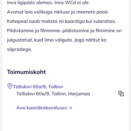
Inva ligipääs olemas. Inva WCd ei ole.
Avatud laia valikuga näituse ja meenete pood.
Kohapeal saab maksta nii kaardiga kui sularahas.
Pildistamine ja filmimine: pildistamine ja filmimine on
julgustatud, kuid ilma välguta. Jaga nähtut ka
sõpradega.
Toimumiskoht
Telliskivi 60a/9, Tallinn
Telliskivi 60a/9, Tallinn, Harjumaa
Ava kaardirakenduses