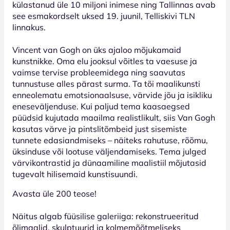
külastanud üle 10 miljoni inimese ning Tallinnas avab
see esmakordselt uksed 19. juunil, Telliskivi TLN
linnakus.
Vincent van Gogh on üks ajaloo mõjukamaid
kunstnikke. Oma elu jooksul võitles ta vaesuse ja
vaimse tervise probleemidega ning saavutas
tunnustuse alles pärast surma. Ta tõi maalikunsti
enneolematu emotsionaalsuse, värvide jõu ja isikliku
eneseväljenduse. Kui paljud tema kaasaegsed
püüdsid kujutada maailma realistlikult, siis Van Gogh
kasutas värve ja pintslitõmbeid just sisemiste
tunnete edasiandmiseks – näiteks rahutuse, rõõmu,
üksinduse või lootuse väljendamiseks. Tema julged
värvikontrastid ja dünaamiline maalistiil mõjutasid
tugevalt hilisemaid kunstisuundi.
Avasta üle 200 teose!
Näitus algab füüsilise galeriiga: rekonstrueeritud
õlimaalid, skulptuurid ja kolmemõõtmeliseks