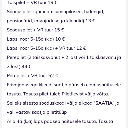
Täispilet + VR tuur 19 €
Sooduspilet (gümnaasiumiõpilased, tudengid,
pensionärid, erivajadusega kliendid) 13 €
Sooduspilet + VR tuur 15 €
Laps, noor 5-15a (k.a) 10 €
Laps, noor 5-15a (k.a) + VR tuur 12 €
Perepilet (2 täiskasvanut + 2 last või 1 täiskasvanu ja
3 last) 44 €
Perepilet + VR tuur 52 €
Erivajadusega kliendi saatja pääseb elamusnäitusele
tasuta. Tasuta pilet tuleb Piletilevist välja võtta.
Selleks sisesta sooduskoodi väljale kood "
SAATJA
" ja
vali vastav saatja piletitüüp
Alla 4a (k.a) laps pääseb näitusele tasuta. Tasuta