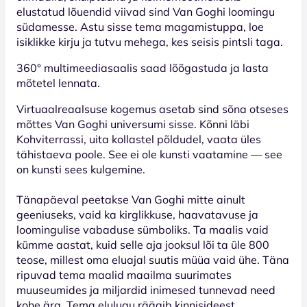
elustatud lõuendid viivad sind Van Goghi loomingu
südamesse. Astu sisse tema magamistuppa, loe
isiklikke kirju ja tutvu mehega, kes seisis pintsli taga.
360° multimeediasaalis saad lõõgastuda ja lasta
mõtetel lennata.
Virtuaalreaalsuse kogemus asetab sind sõna otseses
mõttes Van Goghi universumi sisse. Kõnni läbi
Kohviterrassi, uita kollastel põldudel, vaata üles
tähistaeva poole. See ei ole kunsti vaatamine — see
on kunsti sees kulgemine.
Tänapäeval peetakse Van Goghi mitte ainult
geeniuseks, vaid ka kirglikkuse, haavatavuse ja
loomingulise vabaduse sümboliks. Ta maalis vaid
kümme aastat, kuid selle aja jooksul lõi ta üle 800
teose, millest oma eluajal suutis müüa vaid ühe. Täna
ripuvad tema maalid maailma suurimates
muuseumides ja miljardid inimesed tunnevad need
kohe ära. Tema elulugu räägib kinnisideest,