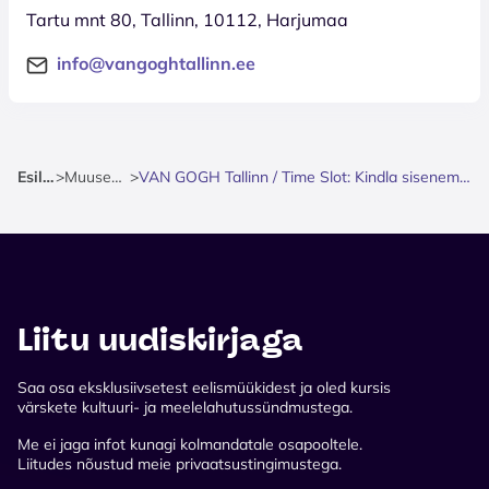
Tartu mnt 80, Tallinn, 10112, Harjumaa
info@vangoghtallinn.ee
Esileht
>
Muuseumid
>
VAN GOGH Tallinn / Time Slot: Kindla sisenemisajaga pilet
Liitu uudiskirjaga
Saa osa eksklusiivsetest eelismüükidest ja oled kursis
värskete kultuuri- ja meelelahutussündmustega.
Me ei jaga infot kunagi kolmandatale osapooltele.
Liitudes nõustud meie privaatsustingimustega.