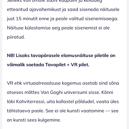
etteantud ajavahemikust ja saad siseneda näitusele
just 15 minutit enne ja peale valitud sisenemisaega.
Näituse külastamise aeg peale sisenemist ei ole
piiratud.
NB! Lisaks tavapärasele elamusnäituse piletile on
võimalik soetada Tavapilet + VR pilet.
VR ehk virtuaalreaalsuse kogemus asetab sind sõna
otseses mõttes Van Goghi universumi sisse. Kõnni
läbi Kohviterrassi, uita kollastel põldudel, vaata üles
tähistaeva poole. See ei ole kunsti vaatamine — see
on kunsti sees kulgemine.