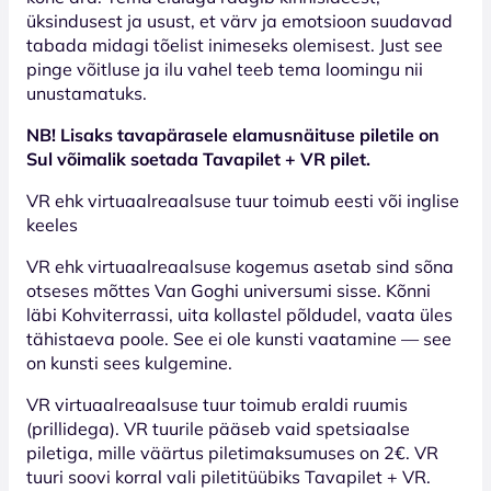
üksindusest ja usust, et värv ja emotsioon suudavad
tabada midagi tõelist inimeseks olemisest. Just see
pinge võitluse ja ilu vahel teeb tema loomingu nii
unustamatuks.
NB! Lisaks tavapärasele elamusnäituse piletile on
Sul võimalik soetada Tavapilet + VR pilet.
VR ehk virtuaalreaalsuse tuur toimub eesti või inglise
keeles
VR ehk virtuaalreaalsuse kogemus asetab sind sõna
otseses mõttes Van Goghi universumi sisse. Kõnni
läbi Kohviterrassi, uita kollastel põldudel, vaata üles
tähistaeva poole. See ei ole kunsti vaatamine — see
on kunsti sees kulgemine.
VR virtuaalreaalsuse tuur toimub eraldi ruumis
(prillidega). VR tuurile pääseb vaid spetsiaalse
piletiga, mille väärtus piletimaksumuses on 2€. VR
tuuri soovi korral vali piletitüübiks Tavapilet + VR.